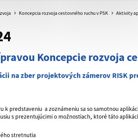
zvoja
Koncepcia rozvoja cestovného ruchu v PSK
Aktivity a
24
prípravou Koncepcie rozvoja 
kácii na zber projektových zámerov RISK p
ru k predstaveniu a zoznámeniu sa so samotnou aplikác
usiu s prezentujúcimi o možnostiach, ktoré táto aplik
ého stretnutia