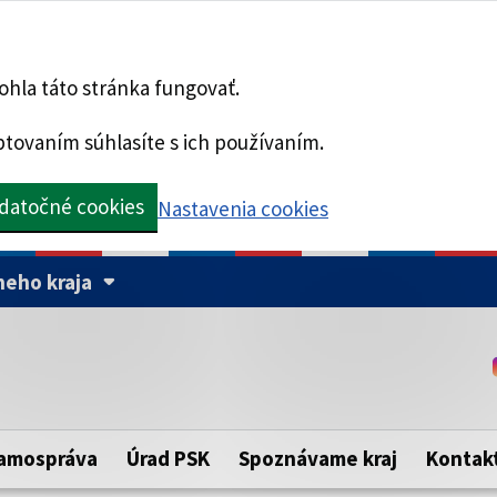
hla táto stránka fungovať.
tovaním súhlasíte s ich používaním.
datočné cookies
Nastavenia cookies
eho kraja
Táto stránka je zabezpe
Buďte pozorní a vždy sa ui
ého samosprávneho kraja.
zabezpečenú webovú strá
https:// pred názvom dom
amospráva
Úrad PSK
Spoznávame kraj
Kontak