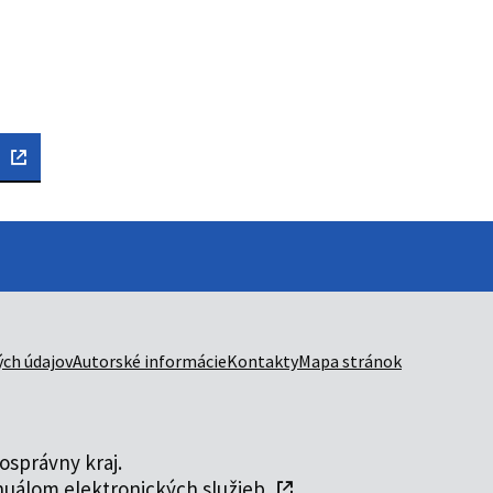
ch údajov
Autorské informácie
Kontakty
Mapa stránok
správny kraj.
uálom elektronických služieb
.