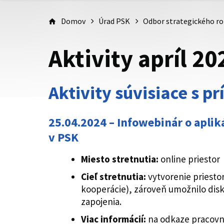
Domov
Úrad PSK
Odbor strategického ro
Aktivity apríl 20
Aktivity súvisiace s 
25.04.2024 – Infowebinár o apli
v PSK
Miesto stretnutia:
online priestor
Cieľ stretnutia:
vytvorenie priesto
kooperácie), zároveň umožnilo disk
zapojenia.
Viac informácií:
na odkaze pracovn