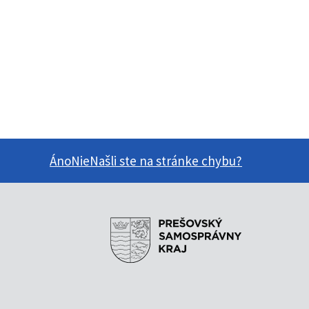
Áno
Nie
Našli ste na stránke chybu?