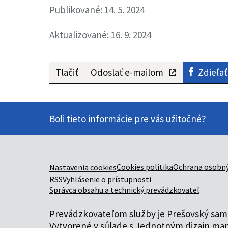
Publikované: 14. 5. 2024
Aktualizované: 16. 9. 2024
Tlačiť
Odoslať e-mailom
Zdieľať
Boli tieto informácie pre vás užitočné?
Cookies politika
Ochrana osobný
Nastavenia cookies
RSS
Vyhlásenie o prístupnosti
Správca obsahu a technický prevádzkovateľ
Prevádzkovateľom služby je Prešovský samo
Vytvorené v súlade s
Jednotným dizajn man