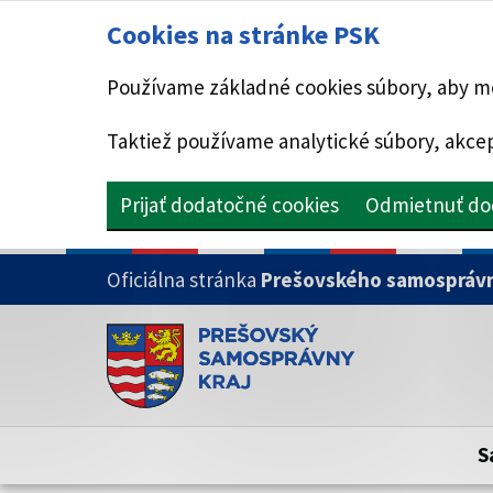
Cookies na stránke PSK
Používame základné cookies súbory, aby mo
Taktiež používame analytické súbory, akcep
Prijať dodatočné cookies
Odmietnuť do
PRESKOČIŤ NA HLAVNÝ OBSAH
Oficiálna stránka
Prešovského samosprávn
Doména psk.sk je oficiálna
Toto je oficiálna webová stránka Prešovsk
Oficiálne stránky využívajú doménu psk.sk.
S