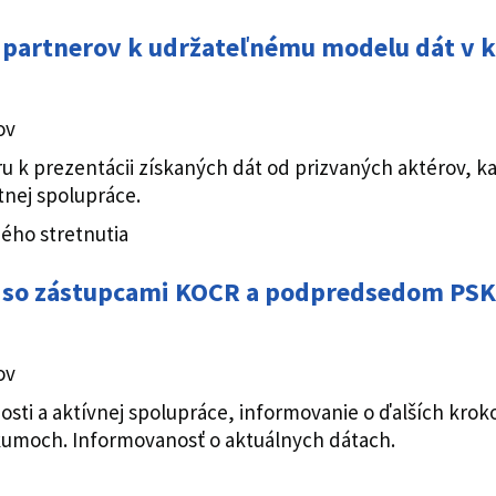
e partnerov k udržateľnému modelu dát v 
ov
ru k prezentácii získaných dát od prizvaných aktérov, k
tnej spolupráce.
ého stretnutia
e so zástupcami KOCR a podpredsedom PSK
ov
osti a aktívnej spolupráce, informovanie o ďalších krok
skumoch. Informovanosť o aktuálnych dátach.