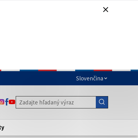
čená
ODKAZ SA OTVORÍ NA NOVEJ KARTE
ODKAZ SA OTVORÍ NA NOVEJ KARTE
ODKAZ SA OTVORÍ NA NOVEJ KARTE
stite, že zdieľate informácie iba cez
nku. Zabezpečená stránka vždy začína
ény webového sídla.
ty