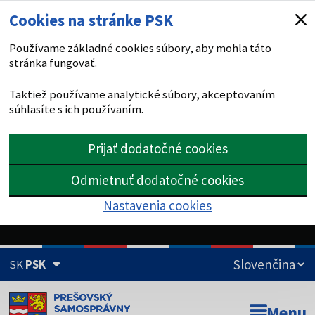
Cookies na stránke PSK
Používame základné cookies súbory, aby mohla táto
stránka fungovať.
Taktiež používame analytické súbory, akceptovaním
súhlasíte s ich používaním.
Prijať dodatočné cookies
Odmietnuť dodatočné cookies
Nastavenia cookies
SK
PSK
Doména psk.sk je oficiálna
Menu