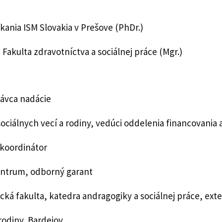
ania ISM Slovakia v Prešove (PhDr.)
 Fakulta zdravotníctva a sociálnej práce (Mgr.)
rávca nadácie
ciálnych vecí a rodiny, vedúci oddelenia financovania a
, koordinátor
entrum, odborný garant
ická fakulta, katedra andragogiky a sociálnej práce, ext
 rodiny Bardejov