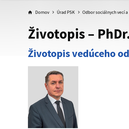
Domov
Úrad PSK
Odbor sociálnych vecí a
Životopis – PhDr
Životopis vedúceho od