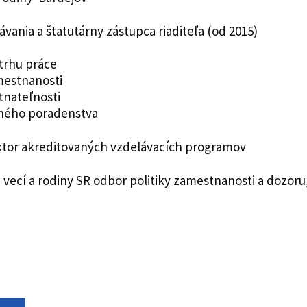
vania a štatutárny zástupca riaditeľa (od 2015)
trhu práce
amestnanosti
tnateľnosti
rného poradenstva
lektor akreditovaných vzdelávacích programov
h vecí a rodiny SR odbor politiky zamestnanosti a dozoru