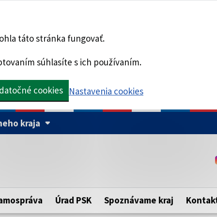
hla táto stránka fungovať.
tovaním súhlasíte s ich používaním.
datočné cookies
Nastavenia cookies
eho kraja
Táto stránka je zabezpe
Buďte pozorní a vždy sa ui
ého samosprávneho kraja.
zabezpečenú webovú strá
https:// pred názvom dom
amospráva
Úrad PSK
Spoznávame kraj
Kontak