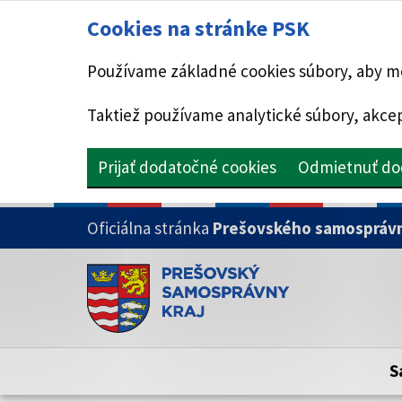
Cookies na stránke PSK
Používame základné cookies súbory, aby mo
Taktiež používame analytické súbory, akcep
Prijať dodatočné cookies
Odmietnuť do
PRESKOČIŤ NA HLAVNÝ OBSAH
Oficiálna stránka
Prešovského samosprávn
Doména psk.sk je oficiálna
Toto je oficiálna webová stránka Prešovsk
Oficiálne stránky využívajú doménu psk.sk.
S