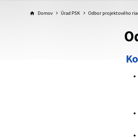
Domov
Úrad PSK
Odbor projektového ria
Od
Ko