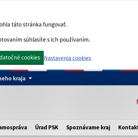
hla táto stránka fungovať.
tovaním súhlasíte s ich používaním.
datočné cookies
Nastavenia cookies
eho kraja
Táto stránka je zabezpe
Buďte pozorní a vždy sa ui
ého samosprávneho kraja.
zabezpečenú webovú strá
https:// pred názvom dom
amospráva
Úrad PSK
Spoznávame kraj
Kontak