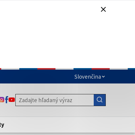
čená
ODKAZ SA OTVORÍ NA NOVEJ KARTE
ODKAZ SA OTVORÍ NA NOVEJ KARTE
ODKAZ SA OTVORÍ NA NOVEJ KARTE
stite, že zdieľate informácie iba cez
nku. Zabezpečená stránka vždy začína
ény webového sídla.
ty