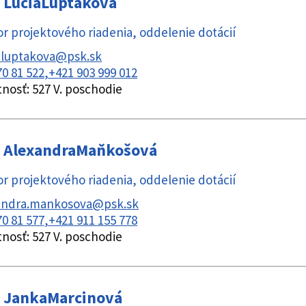
Lucia
Luptáková
r projektového riadenia
,
oddelenie dotácií
a.luptakova@psk.sk
70 81 522
+421 903 999 012
tnosť:
527 V. poschodie
Alexandra
Maňkošová
r projektového riadenia
,
oddelenie dotácií
andra.mankosova@psk.sk
70 81 577
+421 911 155 778
tnosť:
527 V. poschodie
Janka
Marcinová