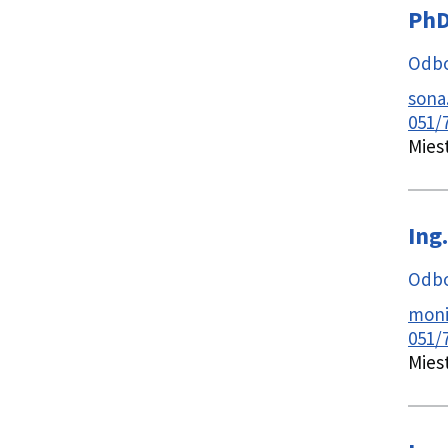
PhD
Odbo
sona
051/
Mies
Ing.
Odbo
moni
051/
Mies