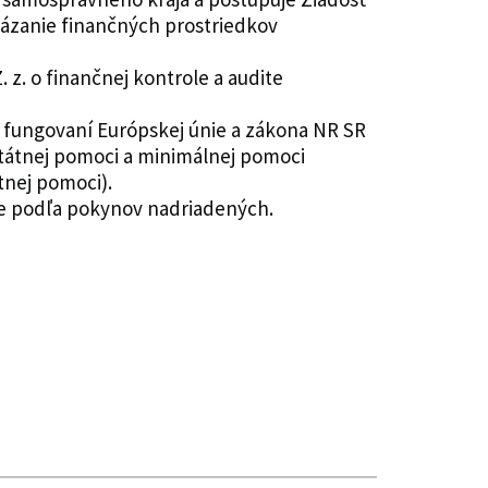
kázanie finančných prostriedkov
 z. o finančnej kontrole a audite
o fungovaní Európskej únie a zákona NR SR
 štátnej pomoci a minimálnej pomoci
tnej pomoci).
ce podľa pokynov nadriadených.