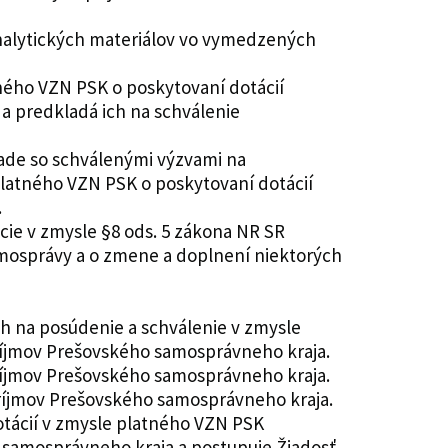
nalytických materiálov vo vymedzených
ného VZN PSK o poskytovaní dotácií
a predkladá ich na schválenie
lade so schválenými výzvami na
platného VZN PSK o poskytovaní dotácií
.
cie v zmysle §8 ods. 5 zákona NR SR
amosprávy a o zmene a doplnení niektorých
ch na posúdenie a schválenie v zmysle
ríjmov Prešovského samosprávneho kraja.
ríjmov Prešovského samosprávneho kraja.
príjmov Prešovského samosprávneho kraja.
otácií v zmysle platného VZN PSK
o samosprávneho kraja a postupuje Žiadosť