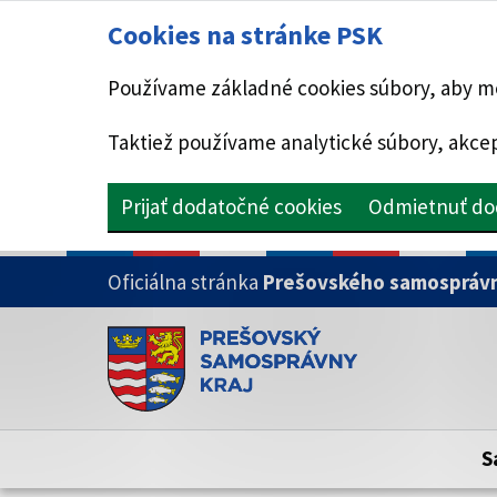
Cookies na stránke PSK
Používame základné cookies súbory, aby mo
Taktiež používame analytické súbory, akcep
Prijať dodatočné cookies
Odmietnuť do
PRESKOČIŤ NA HLAVNÝ OBSAH
Oficiálna stránka
Prešovského samosprávn
Doména psk.sk je oficiálna
Toto je oficiálna webová stránka Prešovsk
Oficiálne stránky využívajú doménu psk.sk.
S