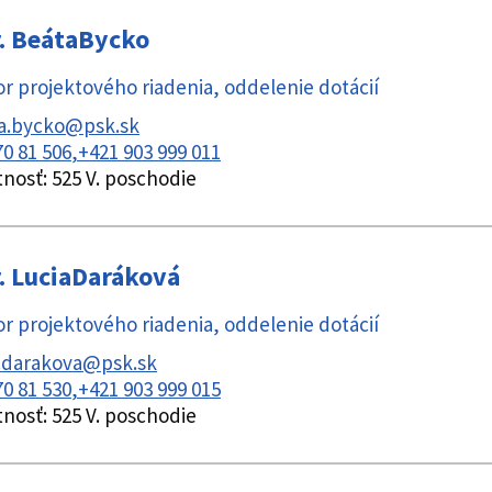
.
Beáta
Bycko
r projektového riadenia
,
oddelenie dotácií
a.bycko@psk.sk
70 81 506
+421 903 999 011
tnosť:
525 V. poschodie
.
Lucia
Daráková
r projektového riadenia
,
oddelenie dotácií
a.darakova@psk.sk
70 81 530
+421 903 999 015
tnosť:
525 V. poschodie