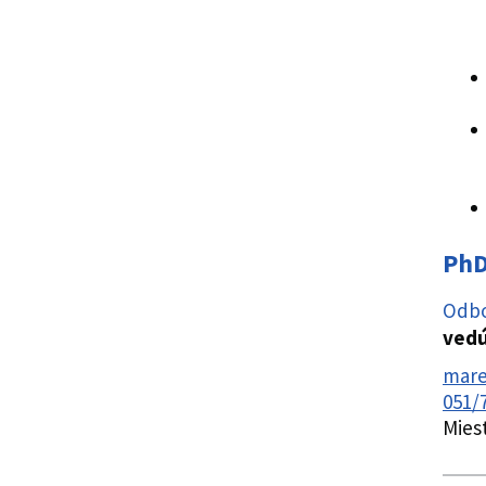
PhD
Odbo
vedú
mare
051/
Mies