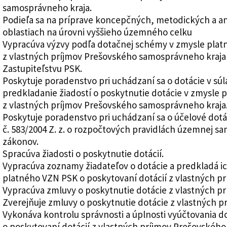
samosprávneho kraja.
Podieľa sa na príprave koncepčných, metodických a a
oblastiach na úrovni vyššieho územného celku
Vypracúva výzvy podľa dotačnej schémy v zmysle plat
z vlastných príjmov Prešovského samosprávneho kraja 
Zastupiteľstvu PSK.
Poskytuje poradenstvo pri uchádzaní sa o dotácie v sú
predkladanie žiadostí o poskytnutie dotácie v zmysle 
z vlastných príjmov Prešovského samosprávneho kraja
Poskytuje poradenstvo pri uchádzaní sa o účelové dotá
č. 583/2004 Z. z. o rozpočtových pravidlách územnej s
zákonov.
Spracúva žiadosti o poskytnutie dotácií.
Vypracúva zoznamy žiadateľov o dotácie a predkladá i
platného VZN PSK o poskytovaní dotácií z vlastných p
Vypracúva zmluvy o poskytnutie dotácie z vlastných p
Zverejňuje zmluvy o poskytnutie dotácie z vlastných 
Vykonáva kontrolu správnosti a úplnosti vyúčtovania d
o poskytovaní dotácií z vlastných príjmov Prešovskéh