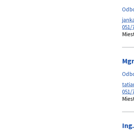
Odbo
jank
051/
Mies
Mgr
Odbo
tati
051/
Mies
Ing.