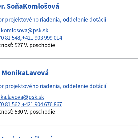
r.
Soňa
Komlošová
r projektového riadenia
,
oddelenie dotácií
.komlosova@psk.sk
70 81 548
+421 903 999 014
tnosť:
527 V. poschodie
Monika
Lavová
r projektového riadenia
,
oddelenie dotácií
ka.lavova@psk.sk
70 81 562
+421 904 676 867
tnosť:
530 V. poschodie