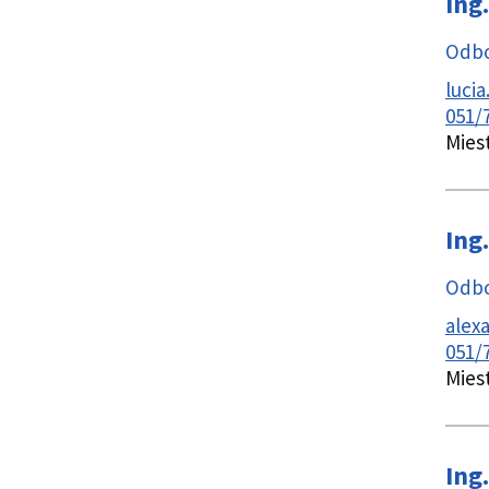
Ing.
Odbo
luci
051/
Mies
Ing.
Odbo
alex
051/
Mies
Ing.