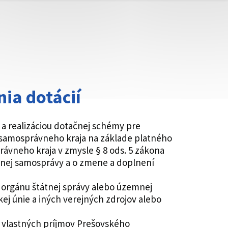
ia dotácií
 a realizáciou dotačnej schémy pre
 samosprávneho kraja na základe platného
vneho kraja v zmysle § 8 ods. 5 zákona
emnej samosprávy a o zmene a doplnení
 orgánu štátnej správy alebo územnej
j únie a iných verejných zdrojov alebo
z vlastných príjmov Prešovského