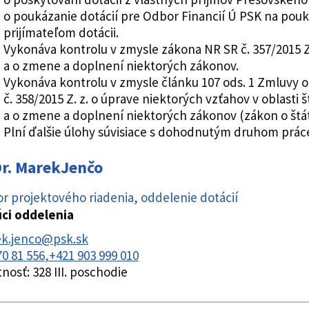
o poukázanie dotácií pre Odbor Financií Ú PSK na pou
prijímateľom dotácii.
Vykonáva kontrolu v zmysle zákona NR SR č. 357/2015 Z.
a o zmene a doplnení niektorých zákonov.
Vykonáva kontrolu v zmysle článku 107 ods. 1 Zmluvy 
č. 358/2015 Z. z. o úprave niektorých vzťahov v oblasti
a o zmene a doplnení niektorých zákonov (zákon o štá
Plní ďalšie úlohy súvisiace s dohodnutým druhom prá
r.
Marek
Jenčo
r projektového riadenia
,
oddelenie dotácií
ci oddelenia
k.jenco@psk.sk
70 81 556
+421 903 999 010
tnosť:
328 III. poschodie