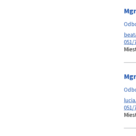
Mgr
Odbo
beat
051/
Mies
Mgr
Odbo
luci
051/
Mies