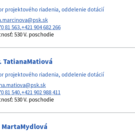
r projektového riadenia
,
oddelenie dotácií
a.marcinova@psk.sk
70 81 563
+421 904 682 266
tnosť:
530 V. poschodie
.
Tatiana
Matiová
r projektového riadenia
,
oddelenie dotácií
ana.matiova@psk.sk
70 81 540
+421 902 988 411
tnosť:
530 V. poschodie
Marta
Mydlová