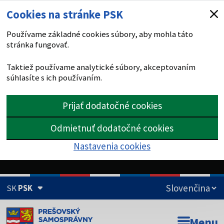
Cookies na stránke PSK
Používame základné cookies súbory, aby mohla táto
stránka fungovať.
Taktiež používame analytické súbory, akceptovaním
súhlasíte s ich používaním.
Prijať dodatočné cookies
Odmietnuť dodatočné cookies
Nastavenia cookies
SK
PSK
Doména psk.sk je oficiálna
Menu