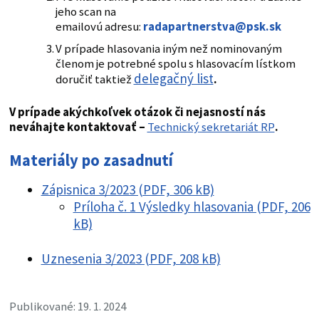
jeho scan na
emailovú adresu:
radapartnerstva@psk.sk
V prípade hlasovania iným než nominovaným
členom je potrebné spolu s hlasovacím lístkom
delegačný list
doručiť taktiež
.
V prípade akýchkoľvek otázok či nejasností nás
neváhajte kontaktovať –
Technický sekretariát RP
.
Materiály po zasadnutí
Zápisnica 3/2023 (PDF, 306 kB)
Príloha č. 1 Výsledky hlasovania (PDF, 206
kB)
Uznesenia 3/2023 (PDF, 208 kB)
Publikované: 19. 1. 2024