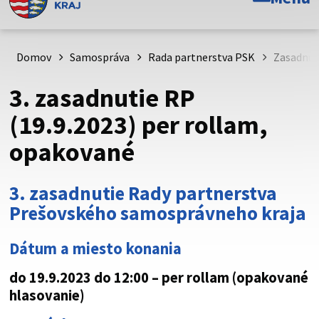
Toto je oficiálna webová stránka Prešovského
samosprávneho kraja. Oficiálne stránky využívajú doménu
psk.sk.
Domov
Samospráva
Rada partnerstva PSK
Zasadnut
Táto stránka je zabezpečená
3. zasadnutie RP
Buďte pozorní a vždy sa uistite, že zdieľate informácie iba
(19.9.2023) per rollam,
cez zabezpečenú webovú stránku. Zabezpečená stránka
opakované
vždy začína https:// pred názvom domény webového sídla.
3. zasadnutie Rady partnerstva
Prešovského samosprávneho kraja
Dátum a miesto konania
do 19.9.2023 do 12:00
– per rollam
(opakované
hlasovanie)