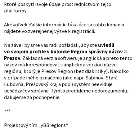
ktoré poskytli svoje údaje prostredníctvom tejto
platformy.
Akékoľvek ďalšie informácie týkajúce sa tohto konania
nájdete vo zverejnenej výzve k registrácii.
Na záver by sme vás radi požiadali, aby ste
uviedli
vo svojom profile v kolonke Region správny názov =
Presov
. Základná verzia softweru je anglická a preto tento
názov má korešpondovať s anglickou verziou názvu
regiónu, ktorý je Presov Region (bez diakritiky). Nakoľko
v prípade iného označenia (ako napr. Sabinov, Stará
Ľubovňa, Prešovský kraj a pod.) systém neeviduje
uchádzačov správne. Týmto predídeme nedorozumeniu,
ďakujeme za pochopenie.
***
Projektový tím „yBBregions“