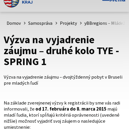
Toto je oficiálna webová stránka Prešovského
samosprávneho kraja. Oficiálne stránky využívajú doménu
psk.sk.
Domov
Samospráva
Projekty
yBBregions – Mládež a 
Táto stránka je zabezpečená
Výzva na vyjadrenie
Buďte pozorní a vždy sa uistite, že zdieľate informácie iba
záujmu – druhé kolo TYE -
cez zabezpečenú webovú stránku. Zabezpečená stránka
SPRING 1
vždy začína https:// pred názvom domény webového sídla.
Výzva na vyjadrenie záujmu – dvojtýždenný pobyt v Bruseli
pre mladých ľudí
Na základe zverejnenej výzvy k registrácii by sme vás radi
informovali, že
od 17. februára do 8. marca 2015
majú
mladí ľudia, ktorí spĺňajú kritériá oprávnenosti (uvedené
nižšie) možnosť vyjadriť svoj záujem o nasledujúce
umiestnenie: