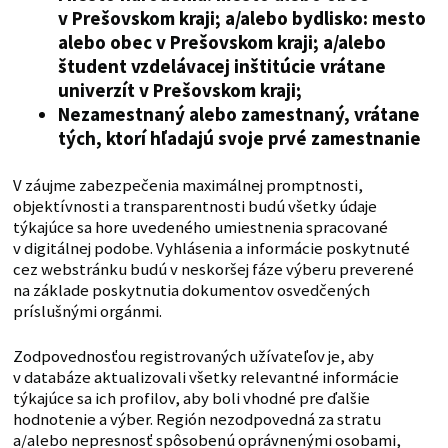
v Prešovskom kraji; a/alebo bydlisko: mesto
alebo obec v Prešovskom kraji; a/alebo
študent vzdelávacej inštitúcie vrátane
univerzít v Prešovskom kraji;
Nezamestnaný alebo zamestnaný, vrátane
tých, ktorí hľadajú svoje prvé zamestnanie
V záujme zabezpečenia maximálnej promptnosti,
objektívnosti a transparentnosti budú všetky údaje
týkajúce sa hore uvedeného umiestnenia spracované
v digitálnej podobe. Vyhlásenia a informácie poskytnuté
cez webstránku budú v neskoršej fáze výberu preverené
na základe poskytnutia dokumentov osvedčených
príslušnými orgánmi.
Zodpovednosťou registrovaných užívateľov je, aby
v databáze aktualizovali všetky relevantné informácie
týkajúce sa ich profilov, aby boli vhodné pre ďalšie
hodnotenie a výber. Región nezodpovedná za stratu
a/alebo nepresnosť spôsobenú oprávnenými osobami,