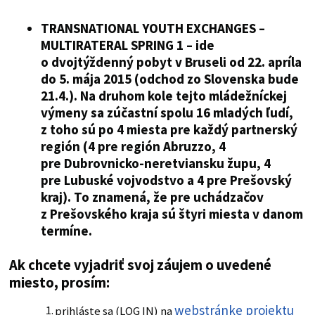
TRANSNATIONAL YOUTH EXCHANGES –
MULTIRATERAL SPRING 1 – ide
o dvojtýždenný pobyt v Bruseli od 22. apríla
do 5. mája 2015 (odchod zo Slovenska bude
21.4.). Na druhom kole tejto mládežníckej
výmeny sa zúčastní spolu 16 mladých ľudí,
z toho sú po 4 miesta pre každý partnerský
región (4 pre región Abruzzo, 4
pre Dubrovnicko-neretviansku župu, 4
pre Lubuské vojvodstvo a 4 pre Prešovský
kraj). To znamená, že pre uchádzačov
z Prešovského kraja sú štyri miesta v danom
termíne.
Ak chcete vyjadriť svoj záujem o uvedené
miesto, prosím:
webstránke projektu
prihláste sa (LOG IN) na