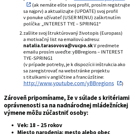
(ak nemáte ešte svoj profil, prosím registrujte
sa najprv) a aktualizujte (UPDATE) svoj profil
v ponuke užívateľ (USER MENU) zaškrtnutím
políčka: „INTEREST TYE – SPRING1“
zašlite svoj štruktúrovaný životopis (Europass)
a motivačný list na emailovú adresu:
natalia.tarasovova@vucpo.sk
V predmete
emailu prosím uveďte: yBBregions – INTEREST
TYE-SPRING1
(v prípade potreby, je k dispozícii inštrukcia ako
sa zaregistrovať na webstránke projektu
s titulkami v angličtine a francúzštine:
http://www.youtube.com/yBBregions
)
Zároveň pripomíname, že v súlade s kritériami
oprávnenosti sa na nadnárodnej mládežníckej
výmene môžu zúčastniť osoby:
Vek: 18 – 25 rokov
Miesto narodenia: mesto alebo obec