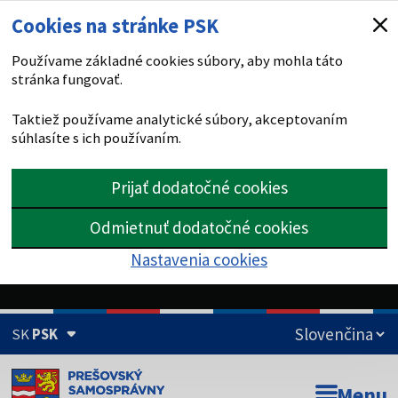
Cookies na stránke PSK
Používame základné cookies súbory, aby mohla táto
stránka fungovať.
Taktiež používame analytické súbory, akceptovaním
súhlasíte s ich používaním.
Prijať dodatočné cookies
Odmietnuť dodatočné cookies
Nastavenia cookies
SK
PSK
Doména psk.sk je oficiálna
Menu