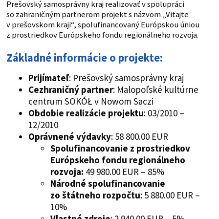
Prešovský samosprávny kraj realizovať v spolupráci
so zahraničným partnerom projekt s názvom „Vitajte
v prešovskom kraji“, spolufinancovaný Európskou úniou
z prostriedkov Európskeho fondu regionálneho rozvoja.
Základné informácie o projekte:
Prijímateľ
: Prešovský samosprávny kraj
Cezhraničný partner
: Malopoľské kultúrne
centrum SOKÓŁ v Nowom Saczi
Obdobie realizácie projektu
: 03/2010 –
12/2010
Oprávnené výdavky
: 58 800.00 EUR
Spolufinancovanie z prostriedkov
Európskeho fondu regionálneho
rozvoja:
49 980.00 EUR – 85%
Národné spolufinancovanie
zo štátneho rozpočtu
: 5 880.00 EUR –
10%
Vlastné zdroje
: 2 940.00 EUR – 5%