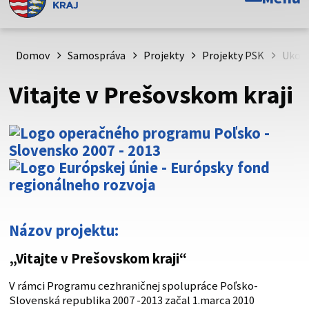
Toto je oficiálna webová stránka Prešovského
samosprávneho kraja. Oficiálne stránky využívajú doménu
psk.sk.
Domov
Samospráva
Projekty
Projekty PSK
Ukonč
Táto stránka je zabezpečená
Vitajte v Prešovskom kraji
Buďte pozorní a vždy sa uistite, že zdieľate informácie iba
cez zabezpečenú webovú stránku. Zabezpečená stránka
vždy začína https:// pred názvom domény webového sídla.
Názov projektu:
„Vitajte v Prešovskom kraji“
V rámci Programu cezhraničnej spolupráce Poľsko-
Slovenská republika 2007 -2013 začal 1.marca 2010