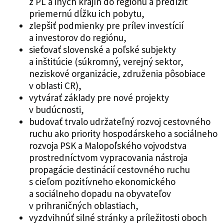
z PL a iných krajín do regiónu a predĺžiť
priemernú dĺžku ich pobytu,
zlepšiť podmienky pre prílev investícií
a investorov do regiónu,
sieťovať slovenské a poľské subjekty
a inštitúcie (súkromný, verejný sektor,
neziskové organizácie, združenia pôsobiace
v oblasti CR),
vytvárať základy pre nové projekty
v budúcnosti,
budovať trvalo udržateľný rozvoj cestovného
ruchu ako priority hospodárskeho a sociálneho
rozvoja PSK a Malopoľského vojvodstva
prostredníctvom vypracovania nástroja
propagácie destinácií cestovného ruchu
s cieľom pozitívneho ekonomického
a sociálneho dopadu na obyvateľov
v prihraničných oblastiach,
vyzdvihnúť silné stránky a príležitosti oboch