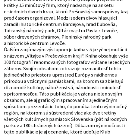
krátky 15 minútový film, ktorý nadväzuje na anketu
o siedmich divoch kraja, ktorú Prešovský samosprávny kraj
pred časom organizoval. Medzi sedem divov hlasujúci
zaradili historické centrum Bardejova, hrad Ľubovňa,
Tatranský národný park, Oltár majstra Pavla z Levoče,
súbor drevených chrámov, Pieninský národný park
a historické centrum Levoče.
Ďalším zaujímavým výstupom je kniha v 5 jazyčnej mutácii
s názvom „Vitajte v Prešovskom kraji“. Kniha obsahuje vyše
100 fotografií renomovaných fotografov vrátane leteckých
záberov. Svojím obsahom zobrazuje rozmanitosť tohto
jedinečného priestoru uprostred Európy s nádhernou
prírodou a vzácnymi pamiatkami, na ktorom sa zbiehajú
rôznorodé kultúry, náboženstvá, národnosti i minulosť
s prítomnosťou. Táto publikácia je vzácna nielen svojím
obsahom, ale aj grafickým spracovaním a jedinečným
spôsobom prezentácie toho, čo ponúka tento výnimočný
región, na ktorom sú sústredené viac ako dve tretiny
všetkých kultúrnych pamiatok Slovenska (päť národných
parkov a 180 chránených území). Dôkazom výnimočnosti
tejto publikácie je aj ocenenie, ktoré udeľuje Klub