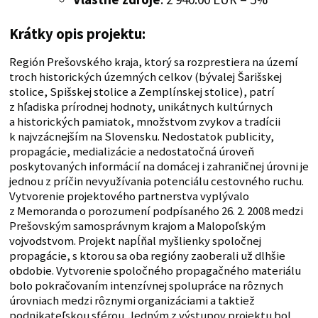
Krátky opis projektu:
Región Prešovského kraja, ktorý sa rozprestiera na území
troch historických územných celkov (bývalej Šarišskej
stolice, Spišskej stolice a Zemplínskej stolice), patrí
z hľadiska prírodnej hodnoty, unikátnych kultúrnych
a historických pamiatok, množstvom zvykov a tradícii
k najvzácnejším na Slovensku. Nedostatok publicity,
propagácie, medializácie a nedostatočná úroveň
poskytovaných informácií na domácej i zahraničnej úrovni je
jednou z príčin nevyužívania potenciálu cestovného ruchu.
Vytvorenie projektového partnerstva vyplývalo
z Memoranda o porozumení podpísaného 26. 2. 2008 medzi
Prešovským samosprávnym krajom a Malopoľským
vojvodstvom. Projekt napĺňal myšlienky spoločnej
propagácie, s ktorou sa oba regióny zaoberali už dlhšie
obdobie. Vytvorenie spoločného propagačného materiálu
bolo pokračovaním intenzívnej spolupráce na rôznych
úrovniach medzi rôznymi organizáciami a taktiež
podnikateľskou sférou. Jedným z výstupov projektu bol