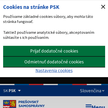
Cookies na stránke PSK
Používame základné cookies súbory, aby mohla táto
stránka fungovať.
Taktiež používame analytické súbory, akceptovaním
súhlasíte s ich používaním.
Prijať dodatočné cookies
Odmietnuť dodatočné cookies
Nastavenia cookies
SK
PSK
Doména psk.sk je oficiálna
Menu