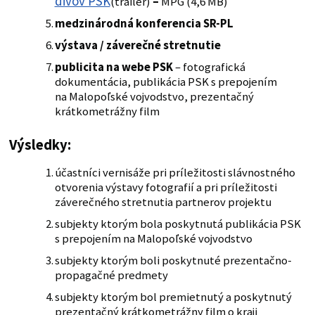
divov PSK
(trailer)
–
MPG (4,6 MB)
medzinárodná konferencia SR-PL
výstava / záverečné stretnutie
publicita na webe PSK
– fotografická
dokumentácia, publikácia PSK s prepojením
na Malopoľské vojvodstvo, prezentačný
krátkometrážny film
Výsledky:
účastníci vernisáže pri príležitosti slávnostného
otvorenia výstavy fotografií a pri príležitosti
záverečného stretnutia partnerov projektu
subjekty ktorým bola poskytnutá publikácia PSK
s prepojením na Malopoľské vojvodstvo
subjekty ktorým boli poskytnuté prezentačno-
propagačné predmety
subjekty ktorým bol premietnutý a poskytnutý
prezentačný krátkometrážny film o kraji