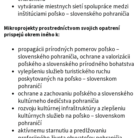
vytváranie miestnych sietí spolupráce medzi
inštitúciami poľsko – slovenského pohraničia
Mikroprojekty prostredníctvom svojich opatrení
prispejú okrem iného k:
propagácii prírodných pomerov poľsko –
slovenského pohraničia, ochrane a valorizácii
poľského a slovenského prírodného bohatstva
vylepšeniu služieb turistického ruchu
poskytovaných na poľsko – slovenskom
pohraničí
ochrane a zachovaniu poľského a slovenského
kultúrneho dedičstva pohraničia
rozvoju kultúrnej infraštruktúry a zlepšeniu
kultúrnych služieb na poľsko – slovenskom
pohraničí
aktívnemu starnutiu a predlžovaniu
profesijného života obyvateľov pohraničia