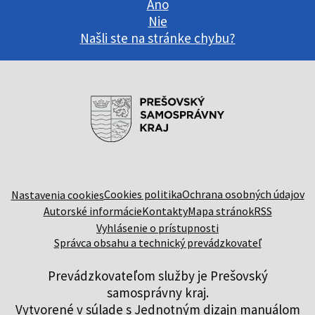
Áno
Nie
Našli ste na stránke chybu?
Cookies politika
Ochrana osobných údajov
Nastavenia cookies
Autorské informácie
Kontakty
Mapa stránok
RSS
Vyhlásenie o prístupnosti
Správca obsahu a technický prevádzkovateľ
Prevádzkovateľom služby je Prešovský
samosprávny kraj.
Vytvorené v súlade s
Jednotným dizajn manuálom