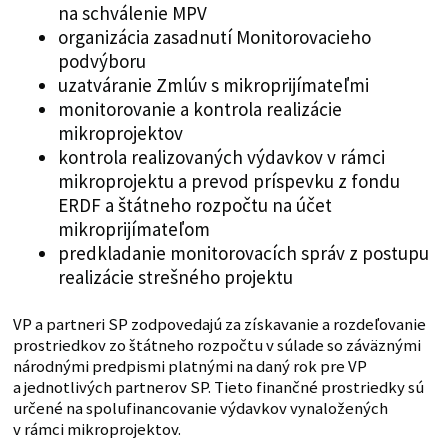
na schválenie MPV
organizácia zasadnutí Monitorovacieho
podvýboru
uzatváranie Zmlúv s mikroprijímateľmi
monitorovanie a kontrola realizácie
mikroprojektov
kontrola realizovaných výdavkov v rámci
mikroprojektu a prevod príspevku z fondu
ERDF a štátneho rozpočtu na účet
mikroprijímateľom
predkladanie monitorovacích správ z postupu
realizácie strešného projektu
VP a partneri SP zodpovedajú za získavanie a rozdeľovanie
prostriedkov zo štátneho rozpočtu v súlade so záväznými
národnými predpismi platnými na daný rok pre VP
a jednotlivých partnerov SP. Tieto finančné prostriedky sú
určené na spolufinancovanie výdavkov vynaložených
v rámci mikroprojektov.