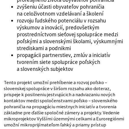
zvýšeniu účasti obyvateľov pohraničia
na celoživotnom vzdelávaní a školení
rozvoju ľudského potenciálu v rozsahu
výskumov a inovácií, predovšetkým
prostredníctvom sieťovej spolupráce medzi
poľskými a slovenskými školami, výskumnými
strediskami a podnikmi
propagácii partnerstiev, zmlúv a iniciatív
tvorením siete spolupráce poľských
a slovenských subjektov
Tento projekt umožní prehĺbenie a rozvoj poľsko –
slovenskej spolupráce v širšom rozsahu ako doteraz,
prispeje k posilneniu jestvujúcich a nadviazaniu nových
kontaktov medzi spoločenstvami poľsko – slovenského
pohraničia na propagáciu miestnych iniciatív a tvorenia
základne pre ďalšie spoločné zámery a projekty. Vedenie
mikroprojektov Vyššími územnými celkami a Euroregiónmi
umožní mikroprijímateľom ľahký a priamy prístup