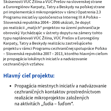
Skúsenosti VÚC Žilina a VÚC Prešov na slovenskej strane
a Euroregiónov Karpaty, Tatry a Beskydy na poľskej strane
pri implementácii mikroprojektov v rámci Opatrenia 2.3
Programu iniciatívy spoločenstva Interreg III A Poľsko –
Slovenská republika 2004 – 2006 ukázali, že dopyt
po realizácii „malých“ projektov na území pohraničia je
obrovský. Vychádzajúc v ústrety dopytu na zámery tohto
typu naplánovali VÚC Žilina, VÚC Prešov a Euroregióny
Karpaty, Tatry a Beskydy realizáciu zastrešujúceho
projektu v rámci Programu cezhraničnej spolupráce Poľsko
– Slovenská republika 2007 – 2013, ktorého hlavným cieľom
je propagácia lokálnych iniciatív a nadväzovanie
cezhraničných vzťahov.
Hlavný cieľ projektu:
Propagácia miestnych iniciatív a nadväzovanie
cezhraničných kontaktov prostredníctvom
realizácie mikroprojektov založených
na aktivitách „ľudia – ľuďom“.