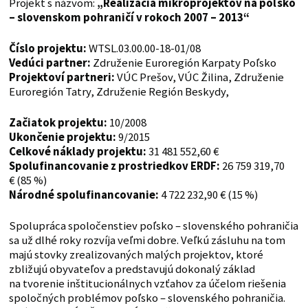
Projekt s názvom:
„Realizácia mikroprojektov na poľsko
– slovenskom pohraničí v rokoch 2007 – 2013“
Číslo projektu:
WTSL.03.00.00-18-01/08
Vedúci
partner:
Združenie Euroregión Karpaty Poľsko
Projektoví partneri:
VÚC Prešov, VÚC Žilina, Združenie
Euroregión Tatry, Združenie Región Beskydy,
Začiatok projektu:
10/2008
Ukončenie projektu:
9/2015
Celkové náklady projektu:
31 481 552,60 €
Spolufinancovanie z prostriedkov ERDF:
26 759 319,70
€ (85 %)
Národné spolufinancovanie:
4 722 232,90 € (15 %)
Spolupráca spoločenstiev poľsko – slovenského pohraničia
sa už dlhé roky rozvíja veľmi dobre. Veľkú zásluhu na tom
majú stovky zrealizovaných malých projektov, ktoré
zbližujú obyvateľov a predstavujú dokonalý základ
na tvorenie inštitucionálnych vzťahov za účelom riešenia
spoločných problémov poľsko – slovenského pohraničia.