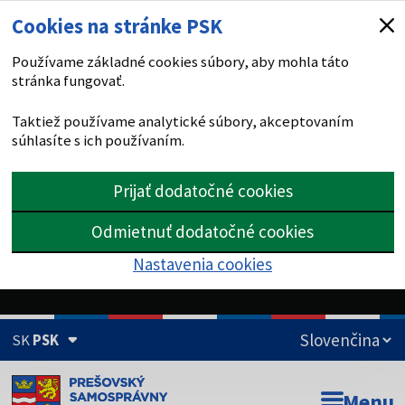
Cookies na stránke PSK
Používame základné cookies súbory, aby mohla táto
stránka fungovať.
Taktiež používame analytické súbory, akceptovaním
súhlasíte s ich používaním.
Prijať dodatočné cookies
Odmietnuť dodatočné cookies
Nastavenia cookies
SK
PSK
Doména psk.sk je oficiálna
Menu