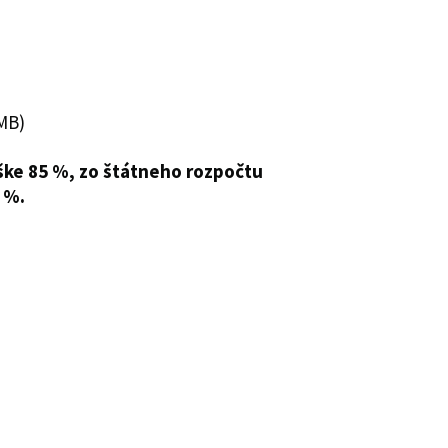
MB)
ške 85 %, zo štátneho rozpočtu
 %.