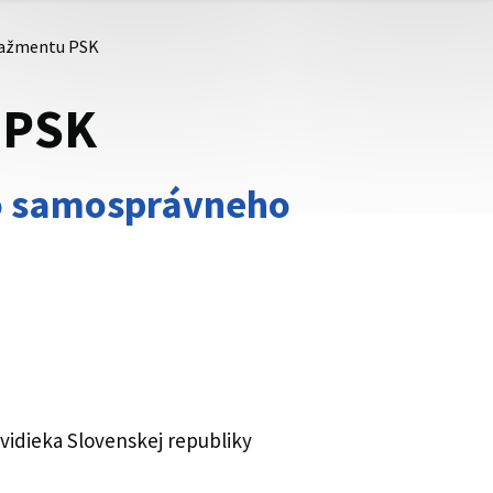
nažmentu PSK
 PSK
o samosprávneho
vidieka Slovenskej republiky