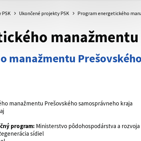
y PSK
Ukončené projekty PSK
Program energetického ma
tického manažmentu
ho manažmentu Prešovskéh
ého manažmentu Prešovského samosprávneho kraja
aj
ačný program:
Ministerstvo pôdohospodárstva a rozvoja 
Regenerácia sídiel