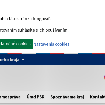
hla táto stránka fungovať.
tovaním súhlasíte s ich používaním.
datočné cookies
Nastavenia cookies
eho kraja
Táto stránka je zabezpe
Buďte pozorní a vždy sa ui
ého samosprávneho kraja.
zabezpečenú webovú strá
https:// pred názvom dom
amospráva
Úrad PSK
Spoznávame kraj
Kontak