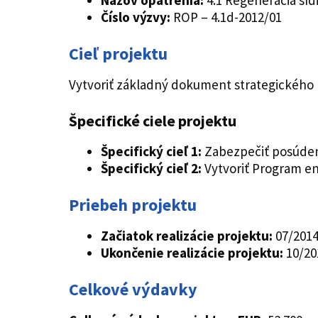
Názov opatrenia:
4.1 Regenerácia sídi
Číslo výzvy:
ROP – 4.1d-2012/01
Cieľ projektu
Vytvoriť základný dokument strategického p
Špecifické ciele projektu
Špecifický cieľ 1:
Zabezpečiť posúden
Špecifický cieľ 2:
Vytvoriť Program e
Priebeh projektu
Začiatok realizácie projektu:
07/201
Ukončenie realizácie projektu:
10/20
Celkové výdavky