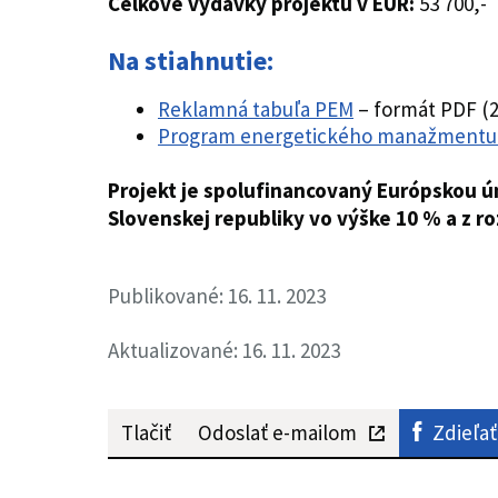
Celkové výdavky projektu v EUR:
53 700,-
Na stiahnutie:
Reklamná tabuľa PEM
– formát PDF (2
Program energetického manažmentu 
Projekt je spolufinancovaný Európskou ú
Slovenskej republiky vo výške 10 % a z 
Publikované: 16. 11. 2023
Aktualizované: 16. 11. 2023
Tlačiť
Odoslať e-mailom
Zdieľať