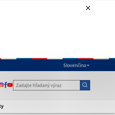
čená
ODKAZ SA OTVORÍ NA NOVEJ KARTE
ODKAZ SA OTVORÍ NA NOVEJ KARTE
ODKAZ SA OTVORÍ NA NOVEJ KARTE
stite, že zdieľate informácie iba cez
nku. Zabezpečená stránka vždy začína
ény webového sídla.
ty