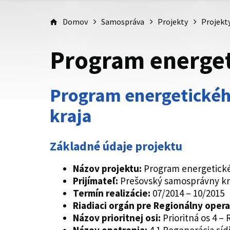
Domov
Samospráva
Projekty
Projekt
Program energe
Program energetické
kraja
Základné údaje projektu
Názov projektu:
Program energetick
Prijímateľ:
Prešovský samosprávny kr
Termín realizácie:
07/2014 – 10/2015
Riadiaci orgán pre Regionálny oper
Názov prioritnej osi:
Prioritná os 4 – 