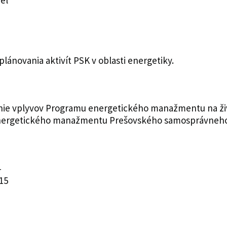
el
lánovania aktivít PSK v oblasti energetiky.
ie vplyvov Programu energetického manažmentu na živ
nergetického manažmentu Prešovského samosprávneho 
4
15