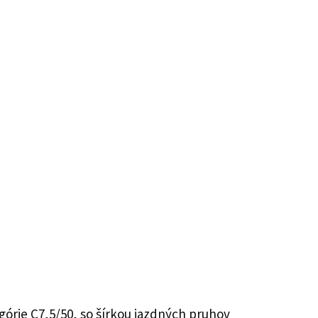
órie C7,5/50, so šírkou jazdných pruhov