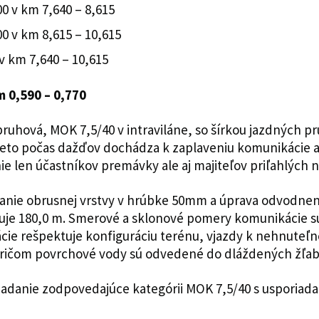
00 v km 7,640 – 8,615
00 v km 8,615 – 10,615
v km 7,640 – 10,615
m 0,590 – 0,770
ruhová, MOK 7,5/40 v intraviláne, so šírkou jazdných
to počas dažďov dochádza k zaplaveniu komunikácie a 
e len účastníkov premávky ale aj majiteľov priľahlých 
anie obrusnej vrstvy v hrúbke 50mm a úprava odvodnen
uje 180,0 m. Smerové a sklonové pomery komunikácie s
ácie rešpektuje konfiguráciu terénu, vjazdy k nehnute
 pričom povrchové vody sú odvedené do dláždených žľab
iadanie zodpovedajúce kategórii MOK 7,5/40 s usporiad