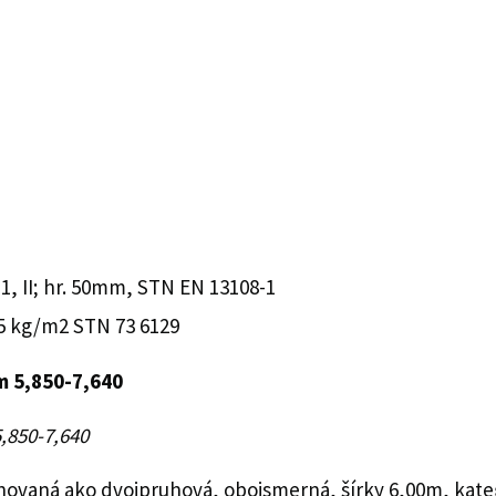
, II; hr. 50mm, STN EN 13108-1
,5 kg/m2 STN 73 6129
m 5,850-7,640
5,850-7,640
ovaná ako dvojpruhová, obojsmerná, šírky 6,00m, kateg