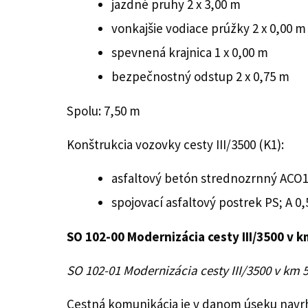
jazdné pruhy 2 x 3,00 m
vonkajšie vodiace prúžky 2 x 0,00 m
spevnená krajnica 1 x 0,00 m
bezpečnostný odstup 2 x 0,75 m
Spolu: 7,50 m
Konštrukcia vozovky cesty III/3500 (K1):
asfaltový betón strednozrnný ACO11
spojovací asfaltový postrek PS; A 0
SO 102-00 Modernizácia cesty III/3500 v k
SO 102-01 Modernizácia cesty III/3500 v km 
Cestná komunikácia je v danom úseku navrh