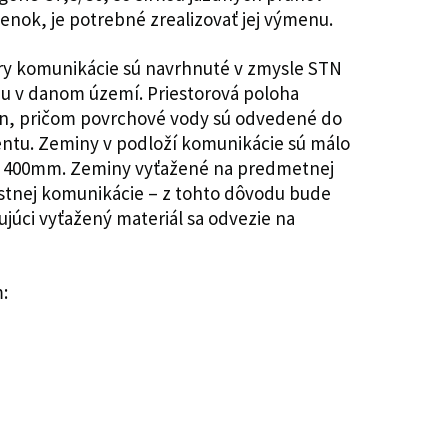
ok, je potrebné zrealizovať jej výmenu.
ery komunikácie sú navrhnuté v zmysle STN
énu v danom území. Priestorová poloha
on, pričom povrchové vody sú odvedené do
entu. Zeminy v podloží komunikácie sú málo
ky 400mm. Zeminy vyťažené na predmetnej
stnej komunikácie – z tohto dôvodu bude
úci vyťažený materiál sa odvezie na
: