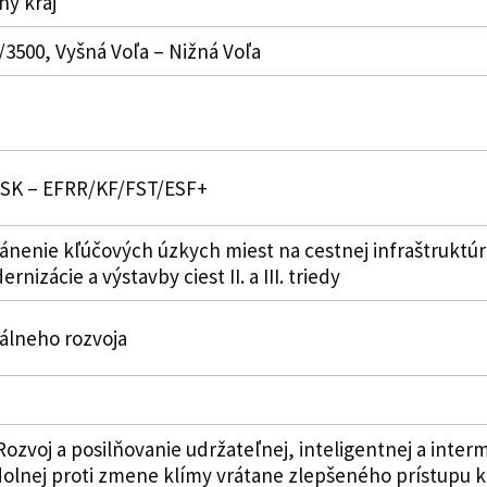
y kraj
I/3500, Vyšná Voľa – Nižná Voľa
 SK – EFRR/KF/FST/ESF+
nenie kľúčových úzkych miest na cestnej infraštruktúre
izácie a výstavby ciest II. a III. triedy
álneho rozvoja
ozvoj a posilňovanie udržateľnej, inteligentnej a inter
dolnej proti zmene klímy vrátane zlepšeného prístupu k