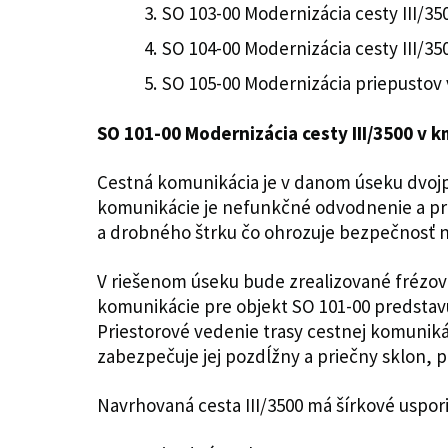
SO 103-00 Modernizácia cesty III/35
SO 104-00 Modernizácia cesty III/35
SO 105-00 Modernizácia priepustov 
SO 101-00 Modernizácia cesty III/3500 v k
Cestná komunikácia je v danom úseku dvojp
komunikácie je nefunkčné odvodnenie a pre
a drobného štrku čo ohrozuje bezpečnosť ni
V riešenom úseku bude zrealizované frézov
komunikácie pre objekt SO 101-00 predstav
Priestorové vedenie trasy cestnej komunik
zabezpečuje jej pozdĺžny a priečny sklon,
Navrhovaná cesta III/3500 má šírkové uspor