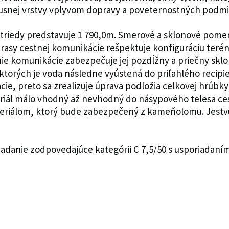
snej vrstvy vplyvom dopravy a poveternostných podmien
 triedy predstavuje 1 790,0m. Smerové a sklonové pom
 trasy cestnej komunikácie rešpektuje konfiguráciu ter
 komunikácie zabezpečuje jej pozdĺžny a priečny skl
ktorých je voda následne vyústená do priľahlého recipi
ie, preto sa zrealizuje úprava podložia celkovej hrúb
riál málo vhodný až nevhodný do násypového telesa ce
riálom, ktorý bude zabezpečený z kameňolomu. Jestvuj
iadanie zodpovedajúce kategórii C 7,5/50 s usporiadaním