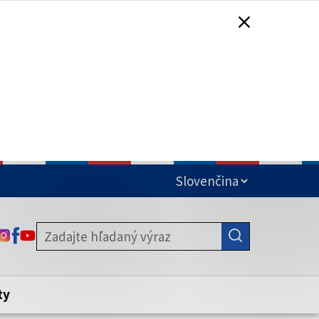
čená
ODKAZ SA OTVORÍ NA NOVEJ KARTE
ODKAZ SA OTVORÍ NA NOVEJ KARTE
ODKAZ SA OTVORÍ NA NOVEJ KARTE
stite, že zdieľate informácie iba cez
nku. Zabezpečená stránka vždy začína
ény webového sídla.
ty