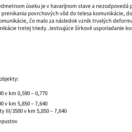
predmetnom úseku je v havarijnom stave a nezodpovedá
prenikania povrchových vôd do telesa komunikácie, d
omunikácie, čo malo za následok vznik trvalých deformá
kácie tretej triedy. Jestvujúce šírkové usporiadanie 
objekty:
00 v km 0,590 – 0,770
00 v km 5,850 – 7,640
y III/3500 v km 5,850 – 7,640
epustov