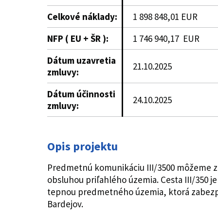
Celkové náklady
:
1 898 848,01 EUR
NFP ( EU + ŠR ):
1 746 940,17 EUR
Dátum uzavretia
21.10.2025
zmluvy:
Dátum účinnosti
24.10.2025
zmluvy:
Opis projektu
Predmetnú komunikáciu III/3500 môžeme zara
obsluhou priľahlého územia. Cesta III/350 j
tepnou predmetného územia, ktorá zabezpe
Bardejov.