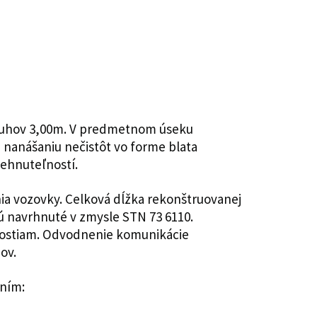
 pruhov 3,00m. V predmetnom úseku
nanášaniu nečistôt vo forme blata
nehnuteľností.
ia vozovky. Celková dĺžka rekonštruovanej
ú navrhnuté v zmysle STN 73 6110.
ľnostiam. Odvodnenie komunikácie
ov.
aním: