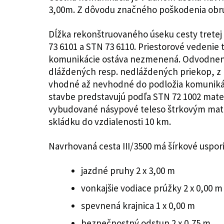
3,00m. Z dôvodu značného poškodenia obru
Dĺžka rekonštruovaného úseku cesty tretej
73 6101 a STN 73 6110. Priestorové vedenie
komunikácie ostáva nezmenená. Odvodnenie
dláždených resp. nedláždených priekop, z 
vhodné až nevhodné do podložia komunikác
stavbe predstavujú podľa STN 72 1002 mate
vybudované násypové teleso štrkovým mate
skládku do vzdialenosti 10 km.
Navrhovaná cesta III/3500 má šírkové uspor
jazdné pruhy 2 x 3,00 m
vonkajšie vodiace prúžky 2 x 0,00 m
spevnená krajnica 1 x 0,00 m
bezpečnostný odstup 2 x 0,75 m