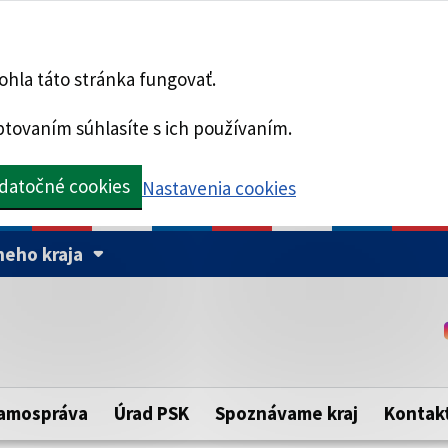
hla táto stránka fungovať.
tovaním súhlasíte s ich používaním.
datočné cookies
Nastavenia cookies
eho kraja
Táto stránka je zabezpe
Buďte pozorní a vždy sa ui
ého samosprávneho kraja.
zabezpečenú webovú strá
https:// pred názvom dom
amospráva
Úrad PSK
Spoznávame kraj
Kontak