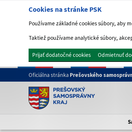
Cookies na stránke PSK
Používame základné cookies súbory, aby mo
Taktiež používame analytické súbory, akcep
Prijať dodatočné cookies
Odmietnuť do
PRESKOČIŤ NA HLAVNÝ OBSAH
Oficiálna stránka
Prešovského samosprávn
Doména psk.sk je oficiálna
Toto je oficiálna webová stránka Prešovsk
Oficiálne stránky využívajú doménu psk.sk.
S