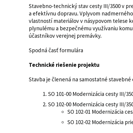
Stavebno-technický stav cesty III/3500 v 
a efektívnu dopravu. Vplyvom nadmerného 
vlastností materiálov v násypovom telese k
plynulému a bezpečnému využívaniu komuni
účastníkov verejnej premávky.
Spodná časť formulára
Technické riešenie projektu
Stavba je členená na samostatné stavebné 
SO 101-00 Modernizácia cesty III/35
SO 102-00 Modernizácia cesty III/35
SO 102-01 Modernizácia cest
SO 102-02 Modernizácia pri