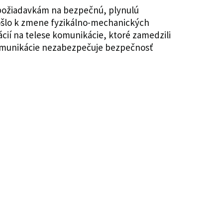
 požiadavkám na bezpečnú, plynulú
ošlo k zmene fyzikálno-mechanických
cií na telese komunikácie, ktoré zamedzili
komunikácie nezabezpečuje bezpečnosť