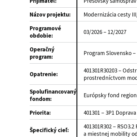
Prijímateľ:
Prešovský samosprávn
Názov projektu:
Modernizácia cesty II
Programové
03/2026 – 12/2027
obdobie:
Operačný
Program Slovensko –
program:
401301R30203 – Odstrá
Opatrenie:
prostredníctvom modern
Spolufinancovaný
Európsky fond region
fondom:
Priorita:
401301 – 3P1 Doprava
401301R302 – RSO3.2 R
Špecifický cieľ:
a miestnej mobility o