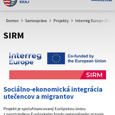
Toto je oficiálna webová stránka Prešovského
samosprávneho kraja. Oficiálne stránky využívajú doménu
psk.sk.
Domov
Samospráva
Projekty
Interreg Europe 2021 
Táto stránka je zabezpečená
SIRM
Buďte pozorní a vždy sa uistite, že zdieľate informácie iba
cez zabezpečenú webovú stránku. Zabezpečená stránka
vždy začína https:// pred názvom domény webového sídla.
Sociálno-ekonomická integrácia
utečencov a migrantov
Projekt je spolufinancovaný Európskou úniou
z prostriedkov Európskeho fondu regionálneho rozvoja