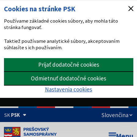
Cookies na stránke PSK
Používame základné cookies súbory, aby mohla táto
stránka fungovať.
Taktiež používame analytické súbory, akceptovaním
súhlasíte s ich používaním.
Prijať dodatočné cookies
Odmietnuť dodatočné cookies
Nastavenia cookies
SK
PSK
Doména psk.sk je oficiálna
Menu