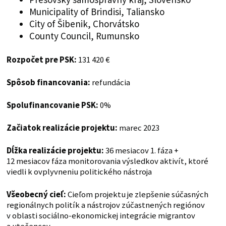
Municipality of Brindisi, Taliansko
City of Šibenik, Chorvátsko
County Council, Rumunsko
Rozpočet pre PSK:
131 420 €
Spôsob financovania:
refundácia
Spolufinancovanie PSK:
0%
Začiatok realizácie projektu:
marec 2023
Dĺžka realizácie projektu:
36 mesiacov 1. fáza +
12 mesiacov fáza monitorovania výsledkov aktivít, ktoré
viedli k ovplyvneniu politického nástroja
Všeobecný cieľ:
Cieľom projektu je zlepšenie súčasných
regionálnych politík a nástrojov zúčastnených regiónov
v oblasti sociálno-ekonomickej integrácie migrantov