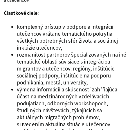
a utečencov.
Čiastkové ciele:
komplexný prístup v podpore a integrácii
utečencov vrátane tematického pokrytia
všetkých potrebných sfér života a sociálnej
inklúzie utečencov,
rozmanitosť partnerov špecializovaných na iné
tematické oblasti súvisiace s integráciou
migrantov a utečencov: regióny, inštitúcie
sociálnej podpory, inštitúcie na podporu
podnikania, mestá, univerzity,
výmena informácií a skúseností zahŕňajúca
účasť na medzinárodných vzdelávacích
podujatiach, odborných workshopoch,
študijných návštevách, týkajúcich sa
aktuálnych migračných problémov,
s uvedením aktuálna situácie utečencov