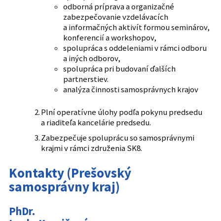
odborná príprava a organizačné
zabezpečovanie vzdelávacích
a informačných aktivít formou seminárov,
konferencií a workshopov,
spolupráca s oddeleniami v rámci odboru
a iných odborov,
spolupráca pri budovaní ďalších
partnerstiev.
analýza činnosti samosprávnych krajov
Plní operatívne úlohy podľa pokynu predsedu
a riaditeľa kancelárie predsedu.
Zabezpečuje spoluprácu so samosprávnymi
krajmi v rámci združenia SK8.
Kontakty (Prešovský
samosprávny kraj)
PhDr.