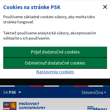
Cookies na stránke PSK
Používame základné cookies súbory, aby mohla táto
stránka fungovať.
Taktiež používame analytické súbory, akceptovaním
súhlasíte s ich používaním.
Prijať dodatočné cookies
Odmietnuť dodatočné cookies
Nastavenia cookies
SK
PSK
Doména psk.sk je oficiálna
Menu