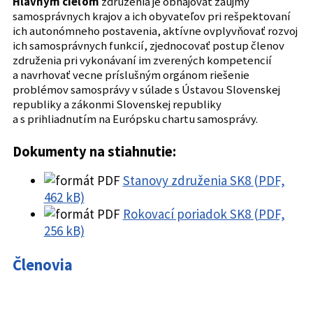
Hlavným cieľom
združenia je obhajovať záujmy
samosprávnych krajov a ich obyvateľov pri rešpektovaní
ich autonómneho postavenia, aktívne ovplyvňovať rozvoj
ich samosprávnych funkcií, zjednocovať postup členov
združenia pri vykonávaní im zverených kompetencií
a navrhovať vecne príslušným orgánom riešenie
problémov samosprávy v súlade s Ústavou Slovenskej
republiky a zákonmi Slovenskej republiky
a s prihliadnutím na Európsku chartu samosprávy.
Dokumenty na stiahnutie:
Stanovy združenia SK8 (PDF,
462 kB)
Rokovací poriadok SK8 (PDF,
256 kB)
Členovia