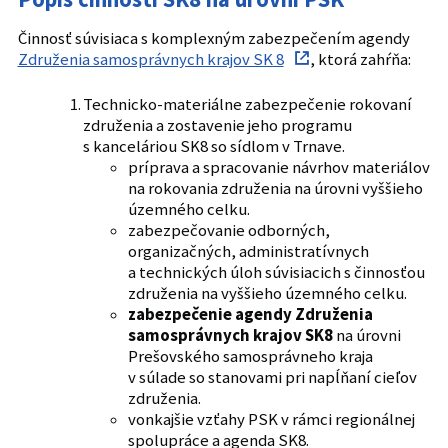
Činnosť súvisiaca s komplexným zabezpečením agendy
Združenia samosprávnych krajov SK 8
, ktorá zahŕňa:
Technicko-materiálne zabezpečenie rokovaní
združenia a zostavenie jeho programu
s kanceláriou SK8 so sídlom v Trnave.
​​​​príprava a spracovanie návrhov materiálov
na rokovania združenia na úrovni vyššieho
územného celku.
zabezpečovanie odborných,
organizačných, administratívnych
a technických úloh súvisiacich s činnosťou
združenia na vyššieho územného celku.
zabezpečenie agendy Združenia
samosprávnych krajov SK8
na úrovni
Prešovského samosprávneho kraja
v súlade so stanovami pri napĺňaní cieľov
združenia.
vonkajšie vzťahy PSK v rámci regionálnej
spolupráce a agenda SK8.