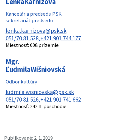
Lenka
Karnižová
Kancelária predsedu PSK
sekretariát predsedu
lenka.karnizova@psk.sk
051/70 81 528
+421 901 744 177
Miestnosť:
008 prízemie
Mgr.
Ľudmila
Wišniovská
Odbor kultúry
ludmila.wisniovska@psk.sk
051/70 81 526
+421 901 741 662
Miestnosť:
242 II. poschodie
Publikované: 2. 1. 2019