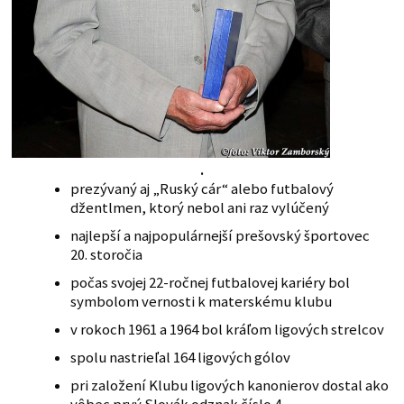
.
prezývaný aj „Ruský cár“ alebo futbalový
džentlmen, ktorý nebol ani raz vylúčený
najlepší a najpopulárnejší prešovský športovec
20. storočia
počas svojej 22-ročnej futbalovej kariéry bol
symbolom vernosti k materskému klubu
v rokoch 1961 a 1964 bol kráľom ligových strelcov
spolu nastrieľal 164 ligových gólov
pri založení Klubu ligových kanonierov dostal ako