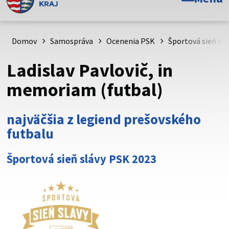
Toto je oficiálna webová stránka Prešovského
samosprávneho kraja. Oficiálne stránky využívajú doménu
psk.sk.
Domov
Samospráva
Ocenenia PSK
Športová sieň sl
Táto stránka je zabezpečená
Ladislav Pavlovič, in
Buďte pozorní a vždy sa uistite, že zdieľate informácie iba
memoriam (futbal)
cez zabezpečenú webovú stránku. Zabezpečená stránka
vždy začína https:// pred názvom domény webového sídla.
najväčšia z legiend prešovského
futbalu
Športová sieň slávy PSK 2023