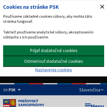
Cookies na stránke PSK
Používame základné cookies súbory, aby mohla táto
stránka fungovať.
Taktiež používame analytické súbory, akceptovaním
súhlasíte s ich používaním.
Prijať dodatočné cookies
Odmietnuť dodatočné cookies
Nastavenia cookies
SK
PSK
Doména psk.sk je oficiálna
Menu