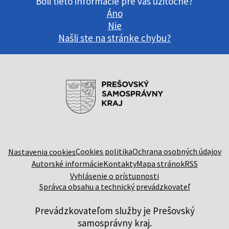
Boli tieto informácie pre vás užitočné?
Áno
Nie
Našli ste na stránke chybu?
Cookies politika
Ochrana osobných údajov
Nastavenia cookies
Autorské informácie
Kontakty
Mapa stránok
RSS
Vyhlásenie o prístupnosti
Správca obsahu a technický prevádzkovateľ
Prevádzkovateľom služby je Prešovský
samosprávny kraj.