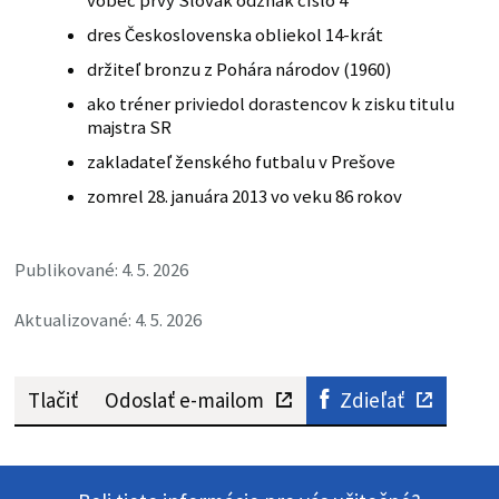
vôbec prvý Slovák odznak číslo 4
dres Československa obliekol 14-krát
držiteľ bronzu z Pohára národov (1960)
ako tréner priviedol dorastencov k zisku titulu
majstra SR
zakladateľ ženského futbalu v Prešove
zomrel 28. januára 2013 vo veku 86 rokov
Publikované: 4. 5. 2026
Aktualizované: 4. 5. 2026
Tlačiť
Odoslať e-mailom
Zdieľať