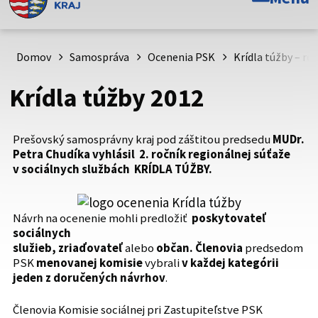
Toto je oficiálna webová stránka Prešovského
samosprávneho kraja. Oficiálne stránky využívajú doménu
psk.sk.
Domov
Samospráva
Ocenenia PSK
Krídla túžby – re
Táto stránka je zabezpečená
Krídla túžby 2012
Buďte pozorní a vždy sa uistite, že zdieľate informácie iba
cez zabezpečenú webovú stránku. Zabezpečená stránka
Prešovský samosprávny kraj pod záštitou predsedu
MUDr.
vždy začína https:// pred názvom domény webového sídla.
Petra Chudíka
vyhlásil
2. ročník regionálnej súťaže
v sociálnych službách
KRÍDLA TÚŽBY.
Návrh na ocenenie mohli predložiť
poskytovateľ
sociálnych
služieb, zriaďovateľ
alebo
občan.
Členovia
predsedom
PSK
menovanej komisie
vybrali
v každej kategórii
jeden z doručených návrhov
.
Členovia Komisie sociálnej pri Zastupiteľstve PSK