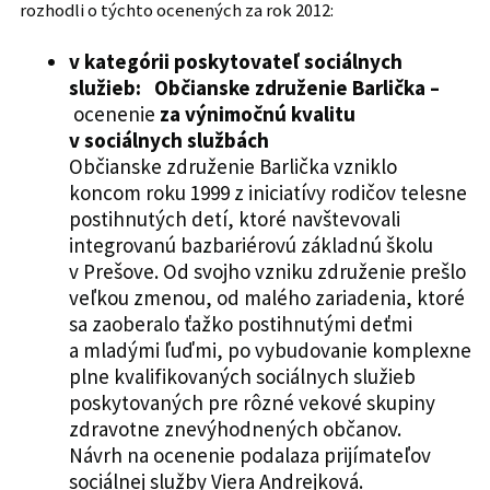
rozhodli o týchto ocenených za rok 2012:
v kategórii poskytovateľ sociálnych
služieb: Občianske združenie Barlička –
ocenenie
za výnimočnú kvalitu
v sociálnych službách
Občianske združenie Barlička vzniklo
koncom roku 1999 z iniciatívy rodičov telesne
postihnutých detí, ktoré navštevovali
integrovanú bazbariérovú základnú školu
v Prešove. Od svojho vzniku združenie prešlo
veľkou zmenou, od malého zariadenia, ktoré
sa zaoberalo ťažko postihnutými deťmi
a mladými ľuďmi, po vybudovanie komplexne
plne kvalifikovaných sociálnych služieb
poskytovaných pre rôzné vekové skupiny
zdravotne znevýhodnených občanov.
Návrh na ocenenie podalaza prijímateľov
sociálnej služby Viera Andrejková.