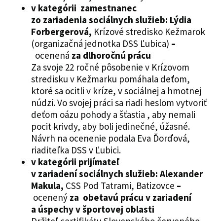
v kategórii zamestnanec
zo zariadenia sociálnych služieb:
Lýdia
Forbergerová,
Krízové stredisko Kežmarok
(organizačná jednotka DSS Ľubica)
–
ocenená
za dlhoročnú prácu
Za svoje 22 ročné pôsobenie v Krízovom
stredisku v Kežmarku pomáhala deťom,
ktoré sa ocitli v kríze, v sociálnej a hmotnej
núdzi. Vo svojej práci sa riadi heslom vytvoriť
deťom oázu pohody a šťastia , aby nemali
pocit krivdy, aby boli jedinečné, úžasné.
Návrh na ocenenie podala Eva Ďorďová,
riaditeľka DSS v Ľubici.
v kategórii prijímateľ
v zariadení sociálnych služieb:
Alexander
Makula,
CSS Pod Tatrami, Batizovce
–
ocenený
za obetavú prácu v zariadení
a úspechy v športovej oblasti
Držiteľ certifikátu Slovenského červeného