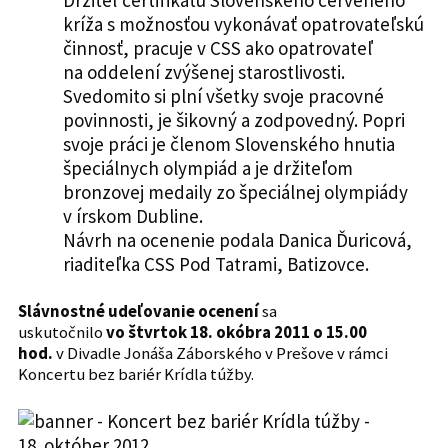
kríža s možnosťou vykonávať opatrovateľskú
činnosť, pracuje v CSS ako opatrovateľ
na oddelení zvýšenej starostlivosti.
Svedomito si plní všetky svoje pracovné
povinnosti, je šikovný a zodpovedný. Popri
svoje práci je členom Slovenského hnutia
špeciálnych olympiád a je držiteľom
bronzovej medaily zo špeciálnej olympiády
v írskom Dubline.
Návrh na ocenenie podala Danica Ďuricová,
riaditeľka CSS Pod Tatrami, Batizovce.
Slávnostné udeľovanie ocenení
sa
uskutočnilo
vo štvrtok 18. okóbra 2011 o 15.00
hod.
v Divadle Jonáša Záborského v Prešove v rámci
Koncertu bez bariér Krídla túžby.