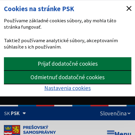
Cookies na stránke PSK
Používame základné cookies súbory, aby mohla táto
stránka fungovať.
Taktiež používame analytické súbory, akceptovaním
súhlasíte s ich používaním.
Prijať dodatočné cookies
Odmietnuť dodatočné cookies
Nastavenia cookies
SK
PSK
Doména psk.sk je oficiálna
Menu