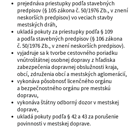
prejednáva priestupky podľa stavebných
predpisov (§ 105 zákona č. 50/1976 Zb., v znení
neskorších predpisov) vo veciach stavby
mestských dráh,
ukladá pokuty za priestupky podľa § 109
a podľa stavebných predpisov (§ 106 zákona
č. 50/1976 Zb., v znení neskorších predpisov).
vyjadruje sa k tvorbe cestovného poriadku
vnútroštátnej osobnej dopravy z hľadiska
zabezpečenia dopravnej obslužnosti kraja,
obcí, združenia obcí a mestských aglomerácií,
vykonáva pôsobnosť licenčného orgánu
a bezpečnostného orgánu pre mestskú
dopravu,
vykonáva štátny odborný dozor v mestskej
doprave,
ukladá pokuty podľa § 42 a 43 za porušenie
povinnosti v mestskej doprave.