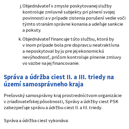
Objednávateľ v zmysle poskytovanej služby
kontroluje zmluvné subjekty pri plnení svojej
povinnosti a v prípade zistenia porušení vedie voči
týmto stranám správne konania a udeľuje sankcie
a pokuty.
Objednávateľ financuje túto službu, ktorá by
v inom prípade bola pre dopravcu neatraktívna
a neposkytoval by ju pre jej ekonomickú
nevýhodnosť, pričom kontroluje plnenie zmluvy
vo väzbe na jej financovanie.
Správa a údržba ciest II. a III. triedy na
území samosprávneho kraja
Prešovský samosprávny kraj prostredníctvom organizácie
v zriaďovateľskej pôsobnosti, Správy a údržby ciest PSK
zabezpečuje správu a údržbu ciest II. a III. triedy.
Správa a údržba ciest vykonáva: