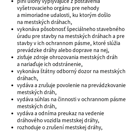
plní úlohy vyplývajúce z postavenia
vyšetrovacieho orgánu pre nehody
a mimoriadne udalosti, ku ktorým došlo
na mestských dráhach,
vykonáva pôsobnosť špeciálneho stavebného
úradu pre stavby na mestských dráhach a pre
stavby v ich ochrannom pásme, ktoré slúžia
prevádzke dráhy alebo doprave na nej,
zisťuje zdroje ohrozovania mestských dráh
a nariaďuje ich odstránenie,
vykonáva štátny odborný dozor na mestských
dráhach,
vydáva a zrušuje povolenie na prevádzkovanie
mestských dráh,
vydáva súhlas na činnosti v ochrannom pásme
mestských dráh,
vydáva a odníma preukaz na vedenie
dráhového vozidla mestskej dráhy,
rozhoduje o zrušení mestskej dráhy,