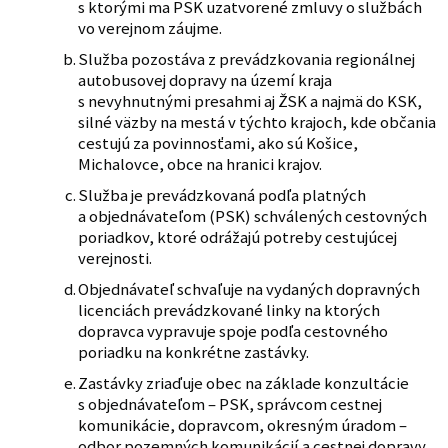
s ktorými ma PSK uzatvorené zmluvy o službách
vo verejnom záujme.
Služba pozostáva z prevádzkovania regionálnej
autobusovej dopravy na území kraja
s nevyhnutnými presahmi aj ŽSK a najmä do KSK,
silné väzby na mestá v týchto krajoch, kde občania
cestujú za povinnosťami, ako sú Košice,
Michalovce, obce na hranici krajov.
Služba je prevádzkovaná podľa platných
a objednávateľom (PSK) schválených cestovných
poriadkov, ktoré odrážajú potreby cestujúcej
verejnosti.
Objednávateľ schvaľuje na vydaných dopravných
licenciách prevádzkované linky na ktorých
dopravca vypravuje spoje podľa cestovného
poriadku na konkrétne zastávky.
Zastávky zriaďuje obec na základe konzultácie
s objednávateľom – PSK, správcom cestnej
komunikácie, dopravcom, okresným úradom –
odbor pozemných komunikácií a cestnej dopravy