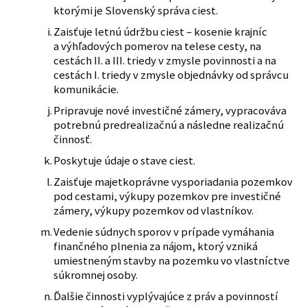
ktorými je Slovenský správa ciest.
Zaisťuje letnú údržbu ciest – kosenie krajníc
a výhľadových pomerov na telese cesty, na
cestách II. a III. triedy v zmysle povinnosti a na
cestách I. triedy v zmysle objednávky od správcu
komunikácie.
Pripravuje nové investičné zámery, vypracováva
potrebnú predrealizačnú a následne realizačnú
činnosť.
Poskytuje údaje o stave ciest.
Zaisťuje majetkoprávne vysporiadania pozemkov
pod cestami, výkupy pozemkov pre investičné
zámery, výkupy pozemkov od vlastníkov.
Vedenie súdnych sporov v prípade vymáhania
finančného plnenia za nájom, ktorý vzniká
umiestneným stavby na pozemku vo vlastníctve
súkromnej osoby.
Ďalšie činnosti vyplývajúce z práv a povinností