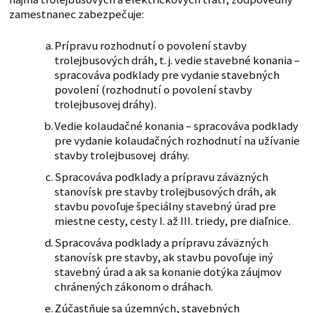
zamestnanec zabezpečuje:
Prípravu rozhodnutí o povolení stavby
trolejbusových dráh, t. j. vedie stavebné konania –
spracováva podklady pre vydanie stavebných
povolení (rozhodnutí o povolení stavby
trolejbusovej dráhy).
Vedie kolaudačné konania – spracováva podklady
pre vydanie kolaudačných rozhodnutí na užívanie
stavby trolejbusovej dráhy.
Spracováva podklady a prípravu záväzných
stanovísk pre stavby trolejbusových dráh, ak
stavbu povoľuje špeciálny stavebný úrad pre
miestne cesty, cesty I. až III. triedy, pre diaľnice.
Spracováva podklady a prípravu záväzných
stanovísk pre stavby, ak stavbu povoľuje iný
stavebný úrad a ak sa konanie dotýka záujmov
chránených zákonom o dráhach.
Zúčastňuje sa územných, stavebných