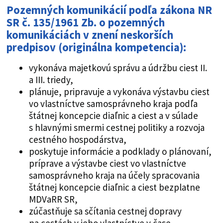
Pozemných komunikácií
podľa zákona NR
SR č. 135/1961 Zb. o pozemných
komunikáciách v znení neskorších
predpisov (originálna kompetencia):
vykonáva majetkovú správu a údržbu ciest II.
a III. triedy,
plánuje, pripravuje a vykonáva výstavbu ciest
vo vlastníctve samosprávneho kraja podľa
štátnej koncepcie diaľnic a ciest a v súlade
s hlavnými smermi cestnej politiky a rozvoja
cestného hospodárstva,
poskytuje informácie a podklady o plánovaní,
príprave a výstavbe ciest vo vlastníctve
samosprávneho kraja na účely spracovania
štátnej koncepcie diaľnic a ciest bezplatne
MDVaRR SR,
zúčastňuje sa sčítania cestnej dopravy
na cestách v jeho vlastníctve v čase