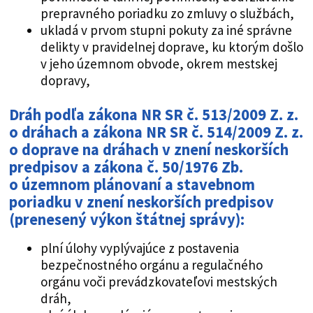
prepravného poriadku zo zmluvy o službách,
ukladá v prvom stupni pokuty za iné správne
delikty v pravidelnej doprave, ku ktorým došlo
v jeho územnom obvode, okrem mestskej
dopravy,
Dráh podľa zákona NR SR č. 513/2009 Z. z.
o dráhach a zákona NR SR č. 514/2009 Z. z.
o doprave na dráhach v znení neskorších
predpisov a zákona č. 50/1976 Zb.
o územnom plánovaní a stavebnom
poriadku v znení neskorších predpisov
(prenesený výkon štátnej správy):
plní úlohy vyplývajúce z postavenia
bezpečnostného orgánu a regulačného
orgánu voči prevádzkovateľovi mestských
dráh,