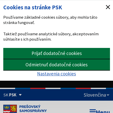
Cookies na stránke PSK
Používame základné cookies súbory, aby mohla táto
stránka fungovať.
Taktiež používame analytické súbory, akceptovaním
súhlasíte s ich používaním.
Prijať dodatočné cookies
Odmietnuť dodatočné cookies
Nastavenia cookies
SK
PSK
Doména psk.sk je oficiálna
Menu