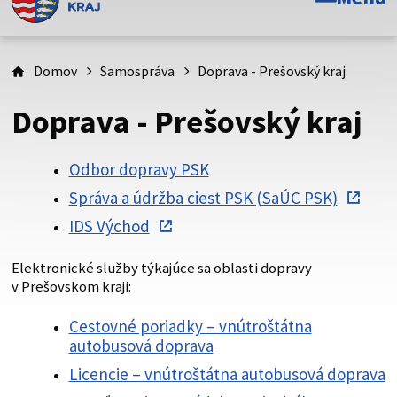
Toto je oficiálna webová stránka Prešovského
samosprávneho kraja. Oficiálne stránky využívajú doménu
psk.sk.
Domov
Samospráva
Doprava - Prešovský kraj
Táto stránka je zabezpečená
Doprava - Prešovský kraj
Buďte pozorní a vždy sa uistite, že zdieľate informácie iba
cez zabezpečenú webovú stránku. Zabezpečená stránka
Odbor dopravy PSK
vždy začína https:// pred názvom domény webového sídla.
Správa a údržba ciest PSK (SaÚC PSK)
IDS Východ
Elektronické služby týkajúce sa oblasti dopravy
v Prešovskom kraji:
Cestovné poriadky – vnútroštátna
autobusová doprava
Licencie – vnútroštátna autobusová doprava