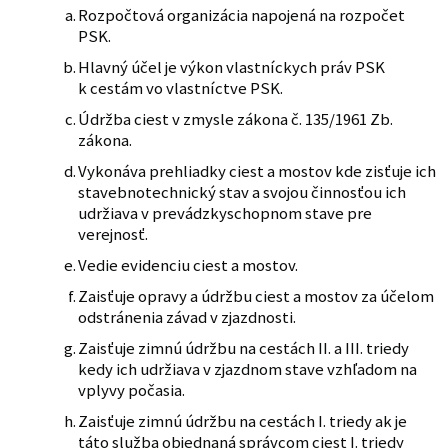
Rozpočtová organizácia napojená na rozpočet
PSK.
Hlavný účel je výkon vlastníckych práv PSK
k cestám vo vlastníctve PSK.
Údržba ciest v zmysle zákona č. 135/1961 Zb.
zákona.
Vykonáva prehliadky ciest a mostov kde zisťuje ich
stavebnotechnický stav a svojou činnosťou ich
udržiava v prevádzkyschopnom stave pre
verejnosť.
Vedie evidenciu ciest a mostov.
Zaisťuje opravy a údržbu ciest a mostov za účelom
odstránenia závad v zjazdnosti.
Zaisťuje zimnú údržbu na cestách II. a III. triedy
kedy ich udržiava v zjazdnom stave vzhľadom na
vplyvy počasia.
Zaisťuje zimnú údržbu na cestách I. triedy ak je
táto služba objednaná správcom ciest I. triedy