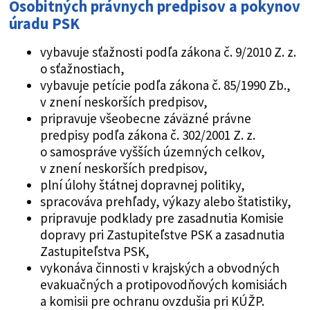
O
sobitných právnych predpisov a pokynov
úradu PSK
vybavuje sťažnosti podľa zákona č. 9/2010 Z. z.
o sťažnostiach,
vybavuje petície podľa zákona č. 85/1990 Zb.,
v znení neskorších predpisov,
pripravuje všeobecne záväzné právne
predpisy podľa zákona č. 302/2001 Z. z.
o samospráve vyšších územných celkov,
v znení neskorších predpisov,
plní úlohy štátnej dopravnej politiky,
spracováva prehľady, výkazy alebo štatistiky,
pripravuje podklady pre zasadnutia Komisie
dopravy pri Zastupiteľstve PSK a zasadnutia
Zastupiteľstva PSK,
vykonáva činnosti v krajských a obvodných
evakuačných a protipovodňových komisiách
a komisii pre ochranu ovzdušia pri KÚŽP.