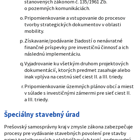
stanovených zákonom č. 135/1961 Zb.
o pozemných komunikáciách.
Pripomienkovanie a vstupovanie do procesov
tvorby strategických dokumentov v oblasti
mobility.
Získavanie/podávanie žiadostí o nenávratné
finančné príspevky pre investičnú činnosť a ich
následnú implementáciu.
Vyjadrovanie ku všetkým druhom projektových
dokumentácií, ktorých predmet zasahuje alebo
inak vplýva na cestnú sieť ciest II. a III. triedy.
Pripomienkovanie územných plánov obcí a miest
v súlade s investičnými zámermi pre sieť ciest II.
a III. triedy.
Špeciálny stavebný úrad
Prešovský samosprávny kraj v zmysle zákona zabezpečuje
procesy pre vydávanie stavebných povolení pre stavby
najmä trolejbusových a električkových tratí, zodpovedný