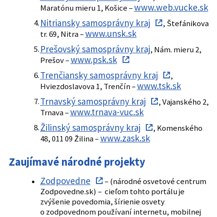
www.web.vucke.sk
Maratónu mieru 1, Košice –
Nitriansky samosprávny kraj
, Štefánikova
www.unsk.sk
tr. 69, Nitra –
Prešovský samosprávny kraj
, Nám. mieru 2,
www.psk.sk
Prešov –
Trenčiansky samosprávny kraj
,
www.tsk.sk
Hviezdoslavova 1, Trenčín –
Trnavský samosprávny kraj
, Vajanského 2,
www.trnava-vuc.sk
Trnava –
Žilinský samosprávny kraj
, Komenského
www.zask.sk
48, 011 09 Žilina –
Zaujímavé národné projekty
Zodpovedne
– (národné osvetové centrum
Zodpovedne.sk) – cieľom tohto portálu je
zvýšenie povedomia, šírienie osvety
o zodpovednom používaní internetu, mobilnej