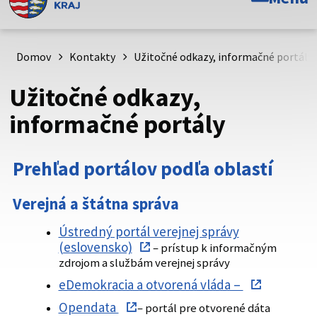
Toto je oficiálna webová stránka Prešovského
samosprávneho kraja. Oficiálne stránky využívajú doménu
psk.sk.
Domov
Kontakty
Užitočné odkazy, informačné portály
Táto stránka je zabezpečená
Užitočné odkazy,
Buďte pozorní a vždy sa uistite, že zdieľate informácie iba
informačné portály
cez zabezpečenú webovú stránku. Zabezpečená stránka
vždy začína https:// pred názvom domény webového sídla.
Prehľad portálov podľa oblastí
Verejná a štátna správa
Ústredný portál verejnej správy
(eslovensko)
– prístup k informačným
zdrojom a službám verejnej správy
eDemokracia a otvorená vláda –
Opendata
– portál pre otvorené dáta