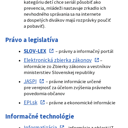
kategóriu detí chce seriál pôsobiť ako
prevencia, mládeži nastavuje zrkadlo ich
nevhodného správania sa na internete
a dospelých divákov majú rozprávky poučiť
a pobaviť).
Právo a legislatíva
SLOV-LEX
– právny a informačný portál
Elektronická zbierka zákonov
–
informácie zo Zbierky zákonov a vestníkov
ministerstiev Slovenskej republiky
JASPI
– právne informácie určené
pre verejnosť za účelom zvýšenia právneho
povedomia občanov
EPI.sk
– právne a ekonomické informácie
Informačné technológie
Informatizácia
– informácie z oblasti IT