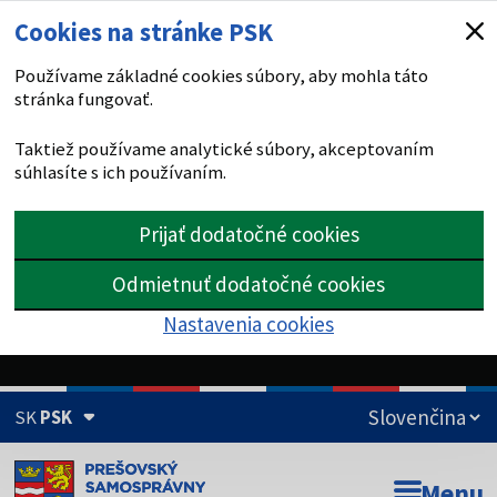
Cookies na stránke PSK
Používame základné cookies súbory, aby mohla táto
stránka fungovať.
Taktiež používame analytické súbory, akceptovaním
súhlasíte s ich používaním.
Prijať dodatočné cookies
Odmietnuť dodatočné cookies
Nastavenia cookies
SK
PSK
Doména psk.sk je oficiálna
Menu