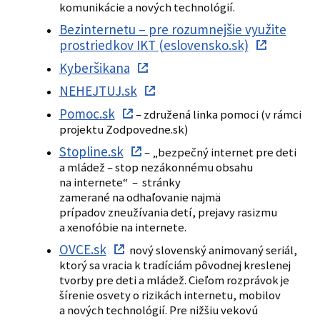
komunikácie a nových technológií.
Bezinternetu – pre rozumnejšie využite
prostriedkov IKT (eslovensko.sk)
Kyberšikana
NEHEJTUJ.sk
Pomoc.sk
– združená linka pomoci (v rámci
projektu Zodpovedne.sk)
Stopline.sk
– „bezpečný internet pre deti
a mládež – stop nezákonnému obsahu
na internete“ – stránky
zamerané na odhaľovanie najmä
prípadov zneužívania detí, prejavy rasizmu
a xenofóbie na internete.
OVCE.sk
nový slovenský animovaný seriál,
ktorý sa vracia k tradíciám pôvodnej kreslenej
tvorby pre deti a mládež. Cieľom rozprávok je
šírenie osvety o rizikách internetu, mobilov
a nových technológií. Pre nižšiu vekovú