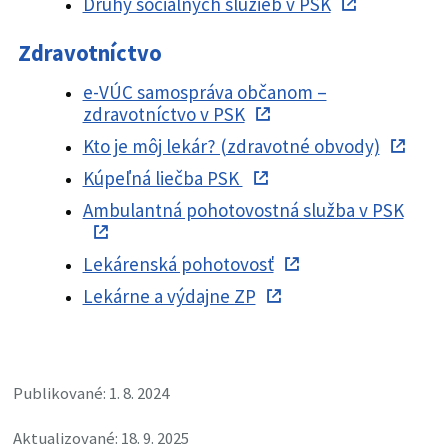
Druhy sociálnych služieb v PSK
Zdravotníctvo
e-VÚC samospráva občanom –
zdravotníctvo v PSK
Kto je môj lekár? (zdravotné obvody)
Kúpeľná liečba PSK
Ambulantná pohotovostná služba v PSK
Lekárenská pohotovosť
Lekárne a výdajne ZP
Publikované: 1. 8. 2024
Aktualizované: 18. 9. 2025