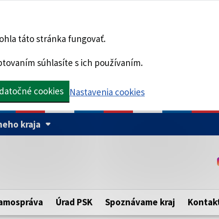
hla táto stránka fungovať.
tovaním súhlasíte s ich používaním.
datočné cookies
Nastavenia cookies
eho kraja
Táto stránka je zabezpe
Buďte pozorní a vždy sa ui
ého samosprávneho kraja.
zabezpečenú webovú strá
https:// pred názvom dom
amospráva
Úrad PSK
Spoznávame kraj
Kontak