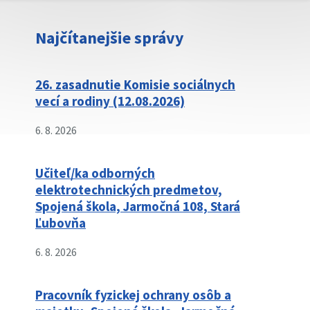
Najčítanejšie správy
26. zasadnutie Komisie sociálnych
vecí a rodiny (12.08.2026)
6. 8. 2026
Učiteľ/ka odborných
elektrotechnických predmetov,
Spojená škola, Jarmočná 108, Stará
Ľubovňa
6. 8. 2026
Pracovník fyzickej ochrany osôb a