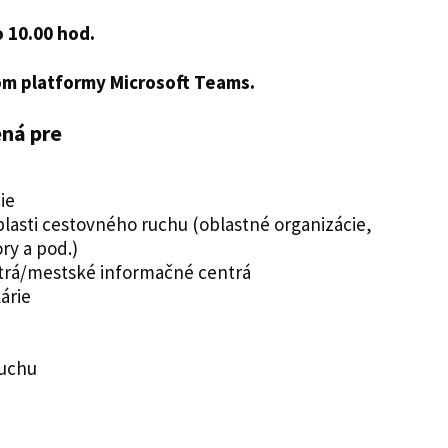
o 10.00 hod.
om platformy Microsoft Teams.
ená pre
ie
blasti cestovného ruchu (oblastné organizácie,
ry a pod.)
ntrá/mestské informačné centrá
árie
ruchu