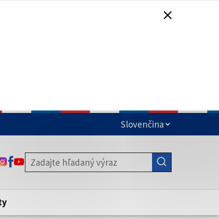
čená
ODKAZ SA OTVORÍ NA NOVEJ KARTE
ODKAZ SA OTVORÍ NA NOVEJ KARTE
ODKAZ SA OTVORÍ NA NOVEJ KARTE
stite, že zdieľate informácie iba cez
nku. Zabezpečená stránka vždy začína
ény webového sídla.
ty