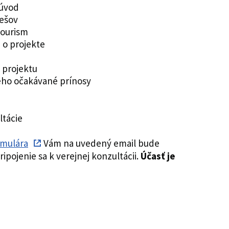
 úvod
rešov
Tourism
 o projekte
y projektu
jeho očakávané prínosy
ltácie
rmulára
Vám na uvedený email bude
ripojenie sa k verejnej konzultácii.
Účasť je