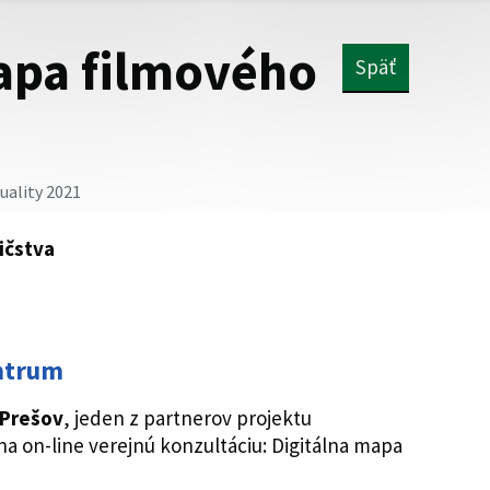
apa filmového
Späť
uality 2021
ičstva
ntrum
 Prešov
, jeden z partnerov projektu
a on-line verejnú konzultáciu: Digitálna mapa