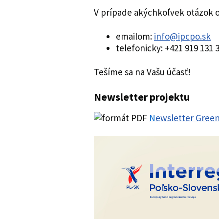
V prípade akýchkoľvek otázok o
emailom:
info@ipcpo.sk
telefonicky: +421 919 131 
Tešíme sa na Vašu účasť!
Newsletter projektu
N
ewsletter Gree