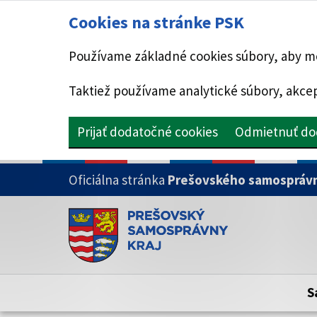
Cookies na stránke PSK
Používame základné cookies súbory, aby mo
Taktiež používame analytické súbory, akcep
Prijať dodatočné cookies
Odmietnuť do
PRESKOČIŤ NA HLAVNÝ OBSAH
Oficiálna stránka
Prešovského samosprávn
Doména psk.sk je oficiálna
Toto je oficiálna webová stránka Prešovsk
Oficiálne stránky využívajú doménu psk.sk.
S