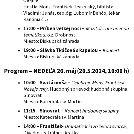
Olejník
Hostia: Mons. František Trstenský, biblista;
Vladimír Juhás, teológ; Ľubomír Benčo, lekár
Kanónia č. 5
17:00 –
Príbeh veľkej noci
–
Muzikál s duchovnou
tematikou
, o.z. Drobnosti
Miesto: Biskupská záhrada
19:00 –
Slávka Tkáčová s kapelou
–
Koncert
Miesto: Biskupská záhrada
Program – NEDEĽA 26. máj (26.5.2024, 10:00 h)
10:00
–
Svätá omša
–
Celebruje Mons. František
Novajovský
, Hudobný sprievod: hudobná skupina
Slnovrat
Miesto: Katedrála sv. Martin
11:15
–
Slnovrat
–
K
oncert hudobnej skupiny
Miesto: Katedrála sv. Martina
14:00 – František-
Dramatizácia zo života svätca
,
Divadlo teatrálnej skratky