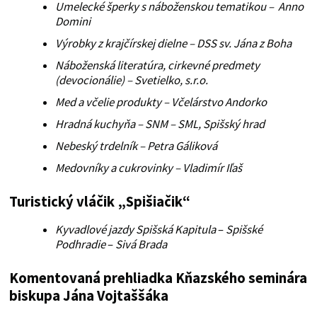
Umelecké šperky s náboženskou tematikou – Anno
Domini
Výrobky z krajčírskej dielne – DSS sv. Jána z Boha
Náboženská literatúra, cirkevné predmety
(devocionálie) – Svetielko, s.r.o.
Med a včelie produkty – Včelárstvo Andorko
Hradná kuchyňa – SNM – SML, Spišský hrad
Nebeský trdelník – Petra Gáliková
Medovníky a cukrovinky – Vladimír Iľaš
Turistický vláčik „Spišiačik“
Kyvadlové jazdy Spišská Kapitula
–
Spišské
Podhradie
–
Sivá Brada
Komentovaná prehliadka Kňazského seminára
biskupa Jána Vojtaššáka