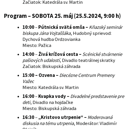
Začiatok: Katedrála sv. Martin
Program – SOBOTA 25. máj (25.5.2024, 9:00 h)
10:00
–
Pútnická svätá omša
–
Kňazský seminár
biskupa Jána Vojtaššáka
, Hudobný sprievod:
Dychová hudba Ordzovianka
Miesto: Pažica
14:00
–
Živá krížová cesta
–
Scénické stvárnenie
pašiových udalostí
, Divadlo teatrálnej skratky
Začiatok: Biskupská záhrada
15:00 – Ozvena
–
Diecézne Centrum Premeny
Važec
Miesto: Katedrála sv. Martin
16:00
–
Kvapka vody
–
Divadelné predstavenie pre
deti
, Divadlo na hojdačke
Miesto: Biskupská záhrada
16:30
–
„Kristovo utrpenie“
–
Moderovaná
diskusia na tému utrpenia
, Moderátor: Vladimír