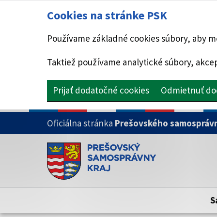
Cookies na stránke PSK
Používame základné cookies súbory, aby mo
Taktiež používame analytické súbory, akcep
Prijať dodatočné cookies
Odmietnuť do
PRESKOČIŤ NA HLAVNÝ OBSAH
Oficiálna stránka
Prešovského samosprávn
Doména psk.sk je oficiálna
Toto je oficiálna webová stránka Prešovsk
Oficiálne stránky využívajú doménu psk.sk.
S