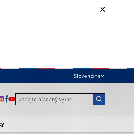
čená
ODKAZ SA OTVORÍ NA NOVEJ KARTE
ODKAZ SA OTVORÍ NA NOVEJ KARTE
ODKAZ SA OTVORÍ NA NOVEJ KARTE
stite, že zdieľate informácie iba cez
nku. Zabezpečená stránka vždy začína
ény webového sídla.
ty