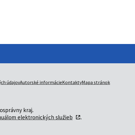
ch údajov
Autorské informácie
Kontakty
Mapa stránok
správny kraj.
uálom elektronických služieb
.