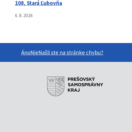
108, Stará Ľubovňa
6. 8. 2026
Áno
Nie
Našli ste na stránke chybu?