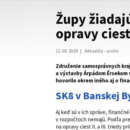
Župy žiadaj
opravy ciest
11. 09. 2018
Aktuality - archiv
Združenie samosprávnych kraj
a výstavby Árpádom Érsekom v
hovorilo okrem iného aj o financ
SK8 v Banskej By
Aj keď sú v ich správe, finančn
v rozpočtoch nemajú. Podľa pr
na opravy ciest II. a III. triedy p