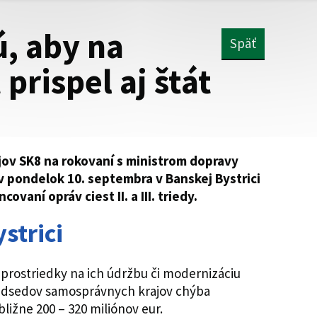
ú, aby na
Späť
 prispel aj štát
ov SK8 na rokovaní s ministrom dopravy
 pondelok 10. septembra v Banskej Bystrici
ovaní opráv ciest II. a III. triedy.
strici
é prostriedky na ich údržbu či modernizáciu
edsedov samosprávnych krajov chýba
ribližne 200 – 320 miliónov eur.