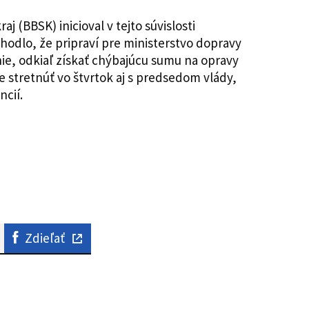
 (BBSK) inicioval v tejto súvislosti
odlo, že pripraví pre ministerstvo dopravy
nie, odkiaľ získať chýbajúcu sumu na opravy
šie stretnúť vo štvrtok aj s predsedom vlády,
ncií.
Zdieľať