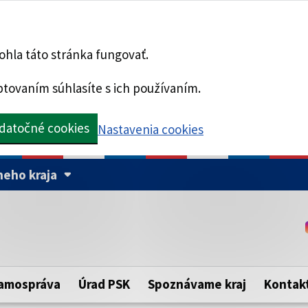
hla táto stránka fungovať.
tovaním súhlasíte s ich používaním.
datočné cookies
Nastavenia cookies
eho kraja
Táto stránka je zabezpe
Buďte pozorní a vždy sa ui
ého samosprávneho kraja.
zabezpečenú webovú strá
https:// pred názvom dom
amospráva
Úrad PSK
Spoznávame kraj
Kontak