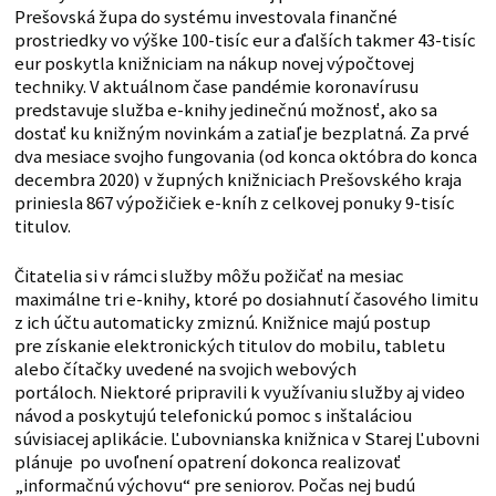
Prešovská župa do systému investovala finančné
prostriedky vo výške 100-tisíc eur a ďalších takmer 43-tisíc
eur poskytla knižniciam na nákup novej výpočtovej
techniky. V aktuálnom čase pandémie koronavírusu
predstavuje služba e-knihy jedinečnú možnosť, ako sa
dostať ku knižným novinkám a zatiaľ je bezplatná. Za prvé
dva mesiace svojho fungovania (od konca októbra do konca
decembra 2020) v župných knižniciach Prešovského kraja
priniesla 867 výpožičiek e-kníh z celkovej ponuky 9-tisíc
titulov.
Čitatelia si v rámci služby môžu požičať na mesiac
maximálne tri e-knihy, ktoré po dosiahnutí časového limitu
z ich účtu automaticky zmiznú. Knižnice majú postup
pre získanie elektronických titulov do mobilu, tabletu
alebo čítačky uvedené na svojich webových
portáloch. Niektoré pripravili k využívaniu služby aj video
návod a poskytujú telefonickú pomoc s inštaláciou
súvisiacej aplikácie. Ľubovnianska knižnica v Starej Ľubovni
plánuje po uvoľnení opatrení dokonca realizovať
„informačnú výchovu“ pre seniorov. Počas nej budú