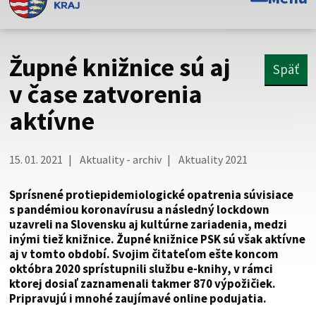
Toto je oficiálna webová stránka Prešovského
samosprávneho kraja. Oficiálne stránky využívajú doménu
psk.sk.
Župné knižnice sú aj
Späť
Táto stránka je zabezpečená
v čase zatvorenia
aktívne
Buďte pozorní a vždy sa uistite, že zdieľate informácie iba
cez zabezpečenú webovú stránku. Zabezpečená stránka
vždy začína https:// pred názvom domény webového sídla.
15. 01. 2021
Aktuality - archiv
Aktuality 2021
Sprísnené protiepidemiologické opatrenia súvisiace
s pandémiou koronavírusu a následný lockdown
uzavreli na Slovensku aj kultúrne zariadenia, medzi
inými tiež knižnice. Župné knižnice PSK sú však aktívne
aj v tomto období. Svojim čitateľom ešte koncom
októbra 2020 sprístupnili službu e-knihy, v rámci
ktorej dosiaľ zaznamenali takmer 870 výpožičiek.
Pripravujú i mnohé zaujímavé online podujatia.