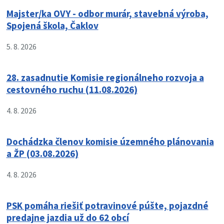
Majster/ka OVY - odbor murár, stavebná výroba,
Spojená škola, Čaklov
5. 8. 2026
28. zasadnutie Komisie regionálneho rozvoja a
cestovného ruchu (11.08.2026)
4. 8. 2026
Dochádzka členov komisie územného plánovania
a ŽP (03.08.2026)
4. 8. 2026
PSK pomáha riešiť potravinové púšte, pojazdné
predajne jazdia už do 62 obcí