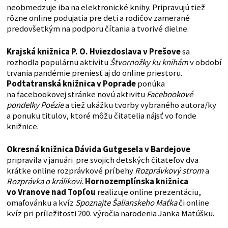
neobmedzuje iba na elektronické knihy. Pripravujú tiež
rôzne online podujatia pre deti a rodičov zamerané
predovšetkým na podporu čítania a tvorivé dielne.
Krajská knižnica P. O. Hviezdoslava v Prešove
sa
rozhodla populárnu aktivitu
Štvornožky ku knihám
v období
trvania pandémie preniesť aj do online priestoru.
Podtatranská knižnica v Poprade
ponúka
na facebookovej stránke novú aktivitu
Facebookové
pondelky Poézie
a tiež ukážku tvorby vybraného autora/ky
a ponuku titulov, ktoré môžu čitatelia nájsť vo fonde
knižnice.
Okresná knižnica Dávida Gutgesela v Bardejove
pripravila v januári pre svojich detských čitateľov dva
krátke online rozprávkové príbehy
Rozprávkový strom
a
Rozprávka o králikovi.
Hornozemplínska knižnica
vo Vranove nad Topľou
realizuje online prezentáciu,
omaľovánku a kvíz
Spoznajte Šalianskeho Maťka
či online
kvíz pri príležitosti 200. výročia narodenia Janka Matúšku.