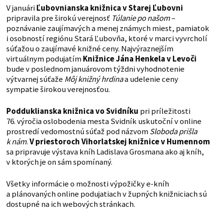
V januári
Ľubovnianska knižnica v Starej Ľubovni
pripravila pre širokú verejnosť
Túlanie po našom
–
poznávanie zaujímavých a menej známych miest, pamiatok
i osobností regiónu Stará Ľubovňa, ktoré v marci vyvrcholí
súťažou o zaujímavé knižné ceny. Najvýraznejším
virtuálnym podujatím
Knižnice Jána Henkela v Levoči
bude v poslednom januárovom týždni vyhodnotenie
výtvarnej súťaže
Môj knižný hrdina
a udelenie ceny
sympatie širokou verejnosťou.
Podduklianska knižnica vo Svidníku
pri príležitosti
76. výročia oslobodenia mesta Svidník uskutoční v online
prostredí vedomostnú súťaž pod názvom
Sloboda prišla
k nám
.
V priestoroch Vihorlatskej knižnice
v Humennom
sa pripravuje výstava kníh Ladislava Grosmana ako aj kníh,
v ktorých je on sám spomínaný.
Všetky informácie o možnosti výpožičky e-kníh
a plánovaných online podujatiach v župných knižniciach sú
dostupné na ich webových stránkach.