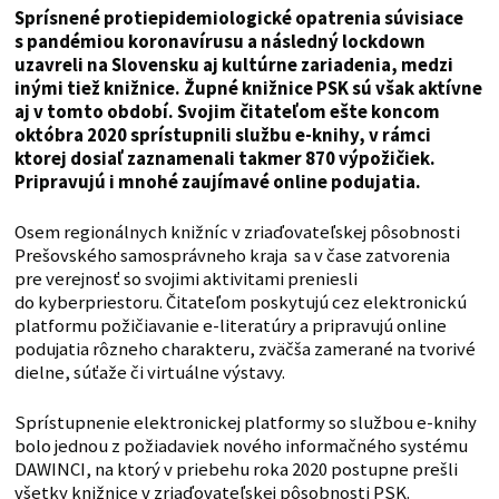
Sprísnené protiepidemiologické opatrenia súvisiace
s pandémiou koronavírusu a následný lockdown
uzavreli na Slovensku aj kultúrne zariadenia, medzi
inými tiež knižnice. Župné knižnice PSK sú však aktívne
aj v tomto období. Svojim čitateľom ešte koncom
októbra 2020 sprístupnili službu e-knihy, v rámci
ktorej dosiaľ zaznamenali takmer 870 výpožičiek.
Pripravujú i mnohé zaujímavé online podujatia.
Osem regionálnych knižníc v zriaďovateľskej pôsobnosti
Prešovského samosprávneho kraja sa v čase zatvorenia
pre verejnosť so svojimi aktivitami preniesli
do kyberpriestoru. Čitateľom poskytujú cez elektronickú
platformu požičiavanie e-literatúry a pripravujú online
podujatia rôzneho charakteru, zväčša zamerané na tvorivé
dielne, súťaže či virtuálne výstavy.
Sprístupnenie elektronickej platformy so službou e-knihy
bolo jednou z požiadaviek nového informačného systému
DAWINCI, na ktorý v priebehu roka 2020 postupne prešli
všetky knižnice v zriaďovateľskej pôsobnosti PSK.