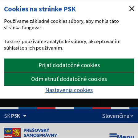
Cookies na stránke PSK
Používame základné cookies súbory, aby mohla táto
stránka fungovať.
Taktiež používame analytické súbory, akceptovaním
súhlasíte s ich používaním.
Prijať dodatočné cookies
Odmietnuť dodatočné cookies
Nastavenia cookies
SK
PSK
Doména psk.sk je oficiálna
Menu