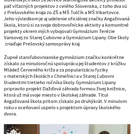
päť víťazných projektov z celého Slovenska, z toho dva sú
z Prešovského kraja zo ZŠ a MŠ Tulčík a MŠ Vikartovce.
Jeho výsledkom je aj udelenie oficiálnej značky Angažovaná
škola, ktorú si za svoje dobrovoľnícke aktivity a komunitné
projekty okrem iných vybojovali Gymnázium Terézie
Vansovej zo Starej Ľubovne a Gymnázium Lipany. Obe školy
zriaďuje Prešovský samosprávy kraj.
Župné staroľubovnianske gymnázium značku konkrétne
získalo za minuloročnú spoluprácu jej študentov z krúžku
Mládež Červeného kríža a za popularizáciu fyziky
v materských školách v Chmeľnici a v Starej Ľubovni
študentmi tretieho ročníka školy. Gymnázium Lipany
pripravilo projekt Dažďová záhrada formou živej knižnice,
ktorá už má svoje miesto v školskej záhrade. Titul
Angažovaná škola pritom získalo po druhýkrát. V minulom
roku v oceňovaní uspelo s projektom úpravy školského
dvora.