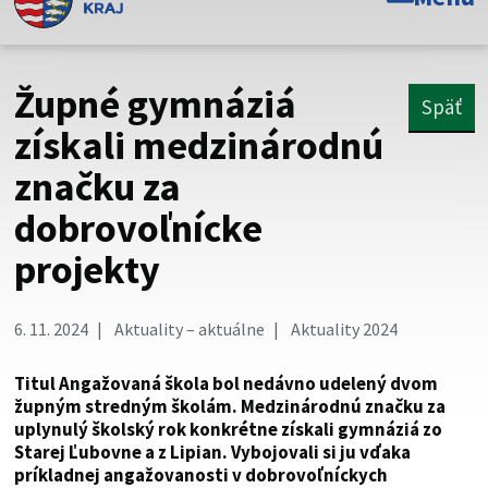
Toto je oficiálna webová stránka Prešovského
samosprávneho kraja. Oficiálne stránky využívajú doménu
psk.sk.
Župné gymnáziá
Späť
Táto stránka je zabezpečená
získali medzinárodnú
značku za
Buďte pozorní a vždy sa uistite, že zdieľate informácie iba
cez zabezpečenú webovú stránku. Zabezpečená stránka
dobrovoľnícke
vždy začína https:// pred názvom domény webového sídla.
projekty
6. 11. 2024
Aktuality – aktuálne
Aktuality 2024
Titul Angažovaná škola bol nedávno udelený dvom
župným stredným školám. Medzinárodnú značku za
uplynulý školský rok konkrétne získali gymnáziá zo
Starej Ľubovne a z Lipian. Vybojovali si ju vďaka
príkladnej angažovanosti v dobrovoľníckych