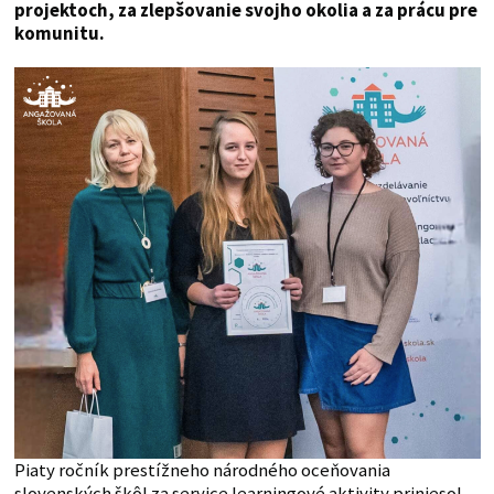
projektoch, za zlepšovanie svojho okolia a za prácu pre
komunitu.
Piaty ročník prestížneho národného oceňovania
slovenských škôl za service learningové aktivity priniesol