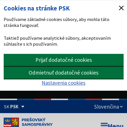
Cookies na stránke PSK
Používame základné cookies súbory, aby mohla táto
stránka fungovať.
Taktiež používame analytické súbory, akceptovaním
súhlasíte s ich používaním.
Prijať dodatočné cookies
Odmietnuť dodatočné cookies
Nastavenia cookies
SK
PSK
Doména psk.sk je oficiálna
Menu