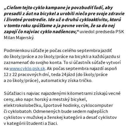
„Cieľom tejto cyklo kampane je povzbudiť ľudí, aby
presadli z áut na bicykel a urobili niečo pre svoje zdravie
i životné prostredie. Ide už o druhú cykloaktivitu, ktorú
v tomto roku spúšťame a ja pevne verím, že sa do nej
zapojí čo najviac cyklo nadšencov,“
uviedol predseda PSK
Milan Majerský.
Podmienkou súťaže je počas celého septembra jazdiť
do školy/práce a zo školy/práce na bicykli a každú jazdu si
zaznamenať do svojho konta. To si účastník súťaže vytvorí
na
www.cyklo.psk.sk
. Ak počas septembra najazdí aspoň
12 z 22 pracovných dní, teda 24 jázd (do školy/práce
a zo školy/práce), automaticky získa tričko.
Súťažiaci s najviac najazdenými kilometrami získajú vecné
ceny, ako napr. horský a mestský bicykel,
elektrokolobežku, športové hodinky, cyklocomputer
či cyklobatoh. Odmenených bude sedem najlepších
cyklistov v mužskej a ženskej kategórii a desať cyklistov
v kategórii študenti a žiaci.