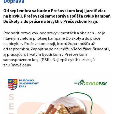
Doprava
Od septembra sa bude v Prešovskom kraji jazdiť viac
na bicykli. Prešovská samospráva spúšťa cyklo kampaň
Do školy a do práce na bicykli v Prešovskom kraji.
Podporiť rozvoj cyklodopravy v mestách a obciach – to je
hlavným cieľom pilotnej kampane Do školy a do práce
na bicykli v Prešovskom kraji, ktorú župa spúšťa už
od septembra. Zapojiť sa do nej môžu všetci žiaci, študenti,
aj pracujúci s trvalým bydliskom v Prešovskom
samosprávnom kraji (PSK). Najlepší cyklisti získajú
zaujímavé ceny.