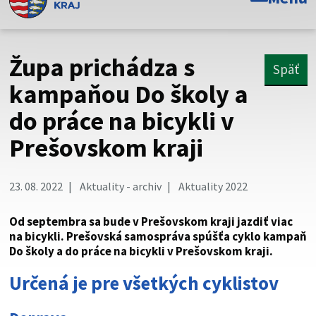
Toto je oficiálna webová stránka Prešovského
samosprávneho kraja. Oficiálne stránky využívajú doménu
psk.sk.
Župa prichádza s
Späť
Táto stránka je zabezpečená
kampaňou Do školy a
do práce na bicykli v
Buďte pozorní a vždy sa uistite, že zdieľate informácie iba
cez zabezpečenú webovú stránku. Zabezpečená stránka
Prešovskom kraji
vždy začína https:// pred názvom domény webového sídla.
23. 08. 2022
Aktuality - archiv
Aktuality 2022
Od septembra sa bude v Prešovskom kraji jazdiť viac
na bicykli. Prešovská samospráva spúšťa cyklo kampaň
Do školy a do práce na bicykli v Prešovskom kraji.
Určená je pre všetkých cyklistov