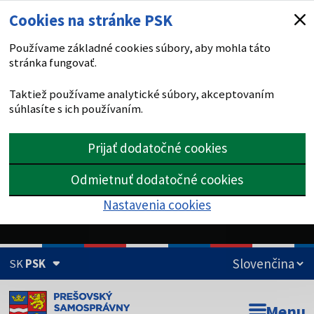
Cookies na stránke PSK
Používame základné cookies súbory, aby mohla táto
stránka fungovať.
Taktiež používame analytické súbory, akceptovaním
súhlasíte s ich používaním.
Prijať dodatočné cookies
Odmietnuť dodatočné cookies
Nastavenia cookies
SK
PSK
Doména psk.sk je oficiálna
Menu