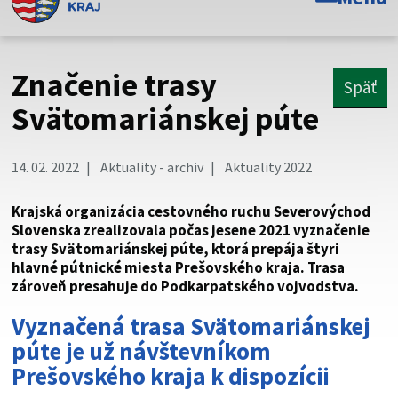
Toto je oficiálna webová stránka Prešovského
samosprávneho kraja. Oficiálne stránky využívajú doménu
psk.sk.
Značenie trasy
Späť
Táto stránka je zabezpečená
Svätomariánskej púte
Buďte pozorní a vždy sa uistite, že zdieľate informácie iba
cez zabezpečenú webovú stránku. Zabezpečená stránka
14. 02. 2022
Aktuality - archiv
Aktuality 2022
vždy začína https:// pred názvom domény webového sídla.
Krajská organizácia cestovného ruchu Severovýchod
Slovenska zrealizovala počas jesene 2021 vyznačenie
trasy Svätomariánskej púte, ktorá prepája štyri
hlavné pútnické miesta Prešovského kraja. Trasa
zároveň presahuje do Podkarpatského vojvodstva.
Vyznačená trasa Svätomariánskej
púte je už návštevníkom
Prešovského kraja k dispozícii