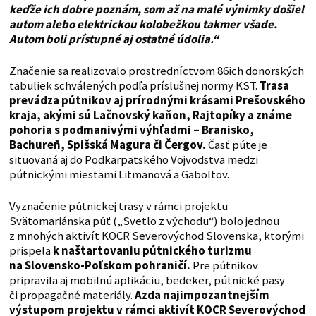
keďže ich dobre poznám, som až na malé výnimky došiel
autom alebo elektrickou kolobežkou takmer všade.
Autom boli prístupné aj ostatné údolia.“
Značenie sa realizovalo prostredníctvom 86ich donorských
tabuliek schválených podľa príslušnej normy KST.
Trasa
prevádza pútnikov aj prírodnými krásami Prešovského
kraja, akými sú Lačnovský kaňon, Rajtopíky a známe
pohoria s podmanivými výhľadmi – Branisko,
Bachureň, Spišská Magura či Čergov.
Časť púte je
situovaná aj do Podkarpatského Vojvodstva medzi
pútnickými miestami Litmanová a Gaboltov.
Vyznačenie pútnickej trasy v rámci projektu
Svätomariánska púť („Svetlo z východu“) bolo jednou
z mnohých aktivít KOCR Severovýchod Slovenska, ktorými
prispela
k naštartovaniu pútnického turizmu
na Slovensko-Poľskom pohraničí.
Pre pútnikov
pripravila aj mobilnú aplikáciu, bedeker, pútnické pasy
či propagačné materiály.
Azda najimpozantnejším
výstupom projektu v rámci aktivít KOCR Severovýchod