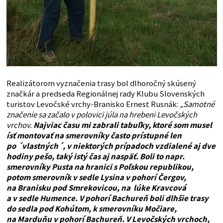
Realizátorom vyznačenia trasy bol dlhoročný skúsený
značkár a predseda Regionálnej rady Klubu Slovenských
turistov Levočské vrchy-Branisko Ernest Rusnák:
„Samotné
značenie sa začalo v polovici júla na hrebeni Levočských
vrchov.
Najviac času mi zabrali tabuľky, ktoré som musel
ísť montovať na smerovníky často prístupné len
po ´vlastných´, v niektorých prípadoch vzdialené aj dve
hodiny pešo, taký istý čas aj naspäť. Boli to napr.
smerovníky Pusta na hranici s Poľskou republikou,
potom smerovník v sedle Lysina v pohorí Čergov,
na Branisku pod Smrekovicou, na lúke Kravcová
a v sedle Humence. V pohorí Bachureň boli dlhšie trasy
do sedla pod Kohútom, k smerovníku Močiare,
na Marduňu v pohorí Bachureň. V Levočských vrchoch,