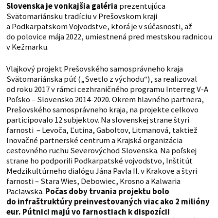
Slovenska je vonkajšia galéria
prezentujúca
Svätomariánsku tradíciu v Prešovskom kraji
a Podkarpatskom Vojvodstve, ktorá je v súčasnosti, až
do polovice mája 2022, umiestnená pred mestskou radnicou
v Kežmarku.
Vlajkový projekt Prešovského samosprávneho kraja
Svätomariánska púť („Svetlo z východu“), sa realizoval
od roku 2017 v rámci cezhraničného programu Interreg V-A
Poľsko – Slovensko 2014-2020. Okrem hlavného partnera,
Prešovského samosprávneho kraja, na projekte celkovo
participovalo 12 subjektov. Na slovenskej strane štyri
farnosti – Levoča, Ľutina, Gaboltov, Litmanová, taktiež
Inovačné partnerské centrum a Krajská organizácia
cestovného ruchu Severovýchod Slovenska. Na poľskej
strane ho podporili Podkarpatské vojvodstvo, Inštitút
Medzikultúrneho dialógu Jána Pavla II. v Krakove a štyri
farnosti – Stara Wies, Debowiec, Krosno a Kalwaria
Paclawska.
Počas doby trvania projektu bolo
do infraštruktúry preinvestovaných viac ako 2 milióny
eur. Pútnici majú vo farnostiach k dispozícii