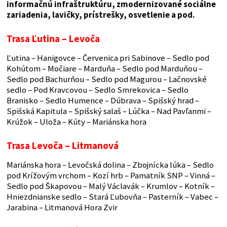
informačnú infraštruktúru, zmodernizované sociálne
zariadenia, lavičky, prístrešky, osvetlenie a pod.
Trasa Ľutina – Levoča
Ľutina – Hanigovce – Červenica pri Sabinove – Sedlo pod
Kohútom – Močiare – Marduňa – Sedlo pod Marduňou –
Sedlo pod Bachurňou – Sedlo pod Magurou – Lačnovské
sedlo – Pod Kravcovou – Sedlo Smrekovica – Sedlo
Branisko – Sedlo Humence – Dúbrava – Spišský hrad –
Spišská Kapitula – Spišský salaš – Lúčka – Nad Pavľanmi –
Krúžok – Uloža – Kúty – Mariánska hora
Trasa Levoča – Litmanová
Mariánska hora – Levočská dolina – Zbojnícka lúka – Sedlo
pod Krížovým vrchom – Kozí hrb – Pamätník SNP – Vinná –
Sedlo pod Škapovou – Malý Václavák – Krumlov – Kotník –
Hniezdnianske sedlo – Stará Ľubovňa – Pasterník – Vabec –
Jarabina – Litmanová Hora Zvir