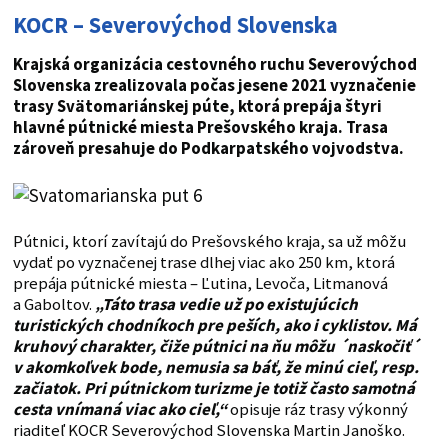
KOCR – Severovýchod Slovenska
Krajská organizácia cestovného ruchu Severovýchod
Slovenska zrealizovala počas jesene 2021 vyznačenie
trasy Svätomariánskej púte, ktorá prepája štyri
hlavné pútnické miesta Prešovského kraja. Trasa
zároveň presahuje do Podkarpatského vojvodstva.
Pútnici, ktorí zavítajú do Prešovského kraja, sa už môžu
vydať po vyznačenej trase dlhej viac ako 250 km, ktorá
prepája pútnické miesta – Ľutina, Levoča, Litmanová
a Gaboltov.
„Táto trasa vedie už po existujúcich
turistických chodníkoch pre peších, ako i cyklistov. Má
kruhový charakter, čiže pútnici na ňu môžu ´naskočiť´
v akomkoľvek bode, nemusia sa báť, že minú cieľ, resp.
začiatok. Pri pútnickom turizme je totiž často samotná
cesta vnímaná viac ako cieľ,“
opisuje ráz trasy výkonný
riaditeľ KOCR Severovýchod Slovenska Martin Janoško.