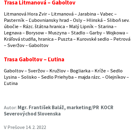
Trasa Litmanová – Gaboltov
Litmanová Hora Zvir – Litmanová – Jarabina – Vabec –
Pasterník – Ľubovniansky hrad – Osly – Hlinská – Sliboň sev.
úbočie – Rázc. štátna hranica – Malý Lipník – Starina –
Legnava – Borysow – Muszyna – Stadlo – Garby – Wojkowa –
Kráľová studňa, hranica – Puszta – Kurovské sedlo – Petrová
– Sveržov – Gaboltov
Trasa Gaboltov – Ľutina
Gaboltov – Sveržov – Kružlov – Bogliarka – Kríže – Sedlo
Lysina – Solisko – Sedlo Priehyba – majda rázc. – Olejníkov –
Ľutina
Autor:
Mgr. František Baláž, marketing/PR KOCR
Severovýchod Slovenska
V Prešove 14. 2. 2022