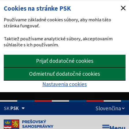
Cookies na stránke PSK
Používame základné cookies súbory, aby mohla táto
stránka fungovať.
Taktiež používame analytické súbory, akceptovaním
súhlasíte s ich používaním.
Prijať dodatočné cookies
Odmietnuť dodatočné cookies
Nastavenia cookies
SK
PSK
Doména psk.sk je oficiálna
Menu