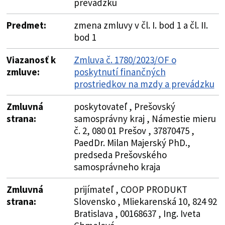
prevádzku
Predmet:
zmena zmluvy v čl. I. bod 1 a čl. II.
bod 1
Viazanosť k
Zmluva č. 1780/2023/OF o
zmluve:
poskytnutí finančných
prostriedkov na mzdy a prevádzku
Zmluvná
poskytovateľ , Prešovský
strana:
samosprávny kraj , Námestie mieru
č. 2, 080 01 Prešov , 37870475 ,
PaedDr. Milan Majerský PhD.,
predseda Prešovského
samosprávneho kraja
Zmluvná
prijímateľ , COOP PRODUKT
strana:
Slovensko , Mliekarenská 10, 824 92
Bratislava , 00168637 , Ing. Iveta