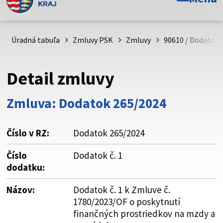
Toto je oficiálna webová stránka Prešovského
samosprávneho kraja. Oficiálne stránky využívajú doménu
psk.sk.
Úradná tabuľa
Zmluvy PSK
Zmluvy
90610 / Dodatok 
Táto stránka je zabezpečená
Detail zmluvy
Buďte pozorní a vždy sa uistite, že zdieľate informácie iba
cez zabezpečenú webovú stránku. Zabezpečená stránka
Zmluva: Dodatok 265/2024
vždy začína https:// pred názvom domény webového sídla.
Číslo v RZ:
Dodatok 265/2024
Číslo
Dodatok č. 1
dodatku:
Názov:
Dodatok č. 1 k Zmluve č.
1780/2023/OF o poskytnutí
finančných prostriedkov na mzdy a