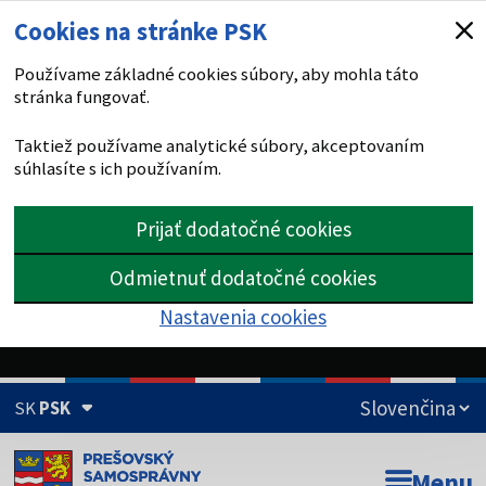
Cookies na stránke PSK
Používame základné cookies súbory, aby mohla táto
stránka fungovať.
Taktiež používame analytické súbory, akceptovaním
súhlasíte s ich používaním.
Prijať dodatočné cookies
Odmietnuť dodatočné cookies
Nastavenia cookies
SK
PSK
Doména psk.sk je oficiálna
Menu