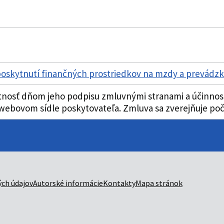
poskytnutí finančných prostriedkov na mzdy a prevádzk
nosť dňom jeho podpisu zmluvnými stranami a účinnosť p
ebovom sídle poskytovateľa. Zmluva sa zverejňuje poča
ch údajov
Autorské informácie
Kontakty
Mapa stránok