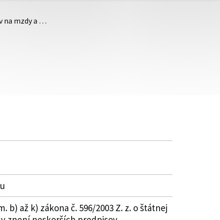
ov na mzdy a …
ku
b) až k) zákona č. 596/2003 Z. z. o štátnej
 v znení neskorších predpisov.