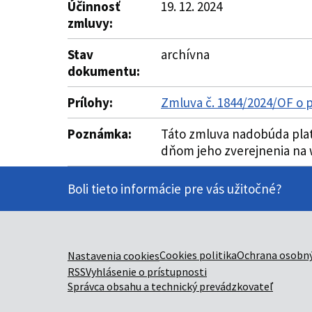
Účinnosť
19. 12. 2024
zmluvy:
Stav
archívna
dokumentu:
Prílohy:
Zmluva č. 1844/2024/OF o 
Poznámka:
Táto zmluva nadobúda plat
dňom jeho zverejnenia na w
Boli tieto informácie pre vás užitočné?
Cookies politika
Ochrana osobný
Nastavenia cookies
RSS
Vyhlásenie o prístupnosti
Správca obsahu a technický prevádzkovateľ