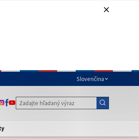
čená
ODKAZ SA OTVORÍ NA NOVEJ KARTE
ODKAZ SA OTVORÍ NA NOVEJ KARTE
ODKAZ SA OTVORÍ NA NOVEJ KARTE
stite, že zdieľate informácie iba cez
nku. Zabezpečená stránka vždy začína
ény webového sídla.
ty