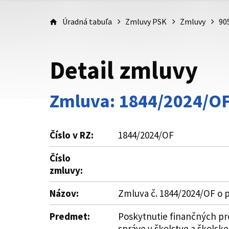
Úradná tabuľa
Zmluvy PSK
Zmluvy
90
Detail zmluvy
Zmluva: 1844/2024/O
Číslo v RZ:
1844/2024/OF
Číslo
zmluvy:
Názov:
Zmluva č. 1844/2024/OF o 
Predmet:
Poskytnutie finančných pro
správe v školstve a školsk