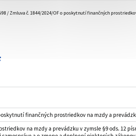
598 / Zmluva č. 1844/2024/OF o poskytnutí finančných prostriedk
F
poskytnutí finančných prostriedkov na mzdy a prevádz
striedkov na mzdy a prevádzku v zymsle §9 ods. 12 písm. 
ej samospráve a o zmene a doplnení niektorých zákonov