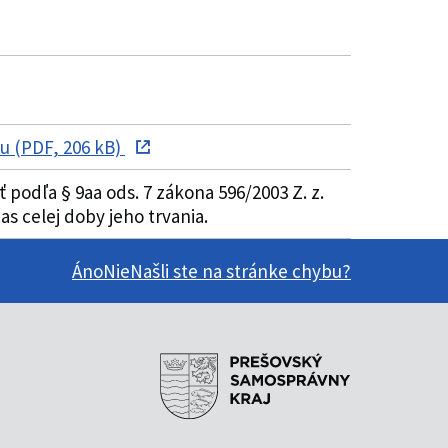
u (PDF, 206 kB)
odľa § 9aa ods. 7 zákona 596/2003 Z. z.
s celej doby jeho trvania.
Áno
Nie
Našli ste na stránke chybu?