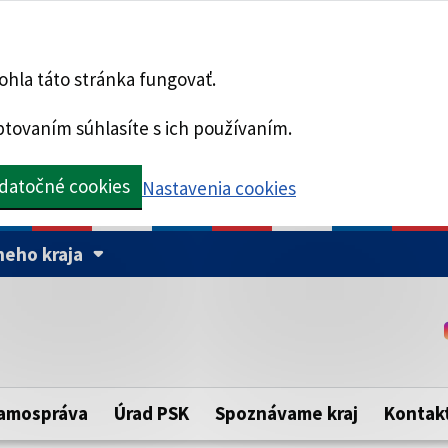
hla táto stránka fungovať.
tovaním súhlasíte s ich používaním.
datočné cookies
Nastavenia cookies
eho kraja
Táto stránka je zabezpe
Buďte pozorní a vždy sa ui
ého samosprávneho kraja.
zabezpečenú webovú strá
https:// pred názvom dom
amospráva
Úrad PSK
Spoznávame kraj
Kontak