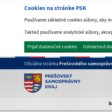
Cookies na stránke PSK
Používame základné cookies súbory, aby mo
Taktiež používame analytické súbory, akcep
Prijať dodatočné cookies
Odmietnuť do
PRESKOČIŤ NA HLAVNÝ OBSAH
Oficiálna stránka
Prešovského samosprávn
Doména psk.sk je oficiálna
Toto je oficiálna webová stránka Prešovsk
Oficiálne stránky využívajú doménu psk.sk.
S