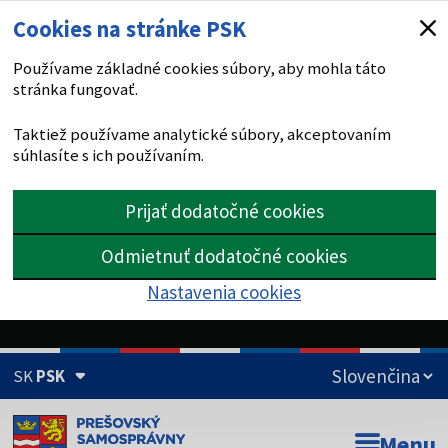
Cookies na stránke PSK
Používame základné cookies súbory, aby mohla táto
stránka fungovať.
Taktiež používame analytické súbory, akceptovaním
súhlasíte s ich používaním.
Prijať dodatočné cookies
Odmietnuť dodatočné cookies
Nastavenia cookies
SK
PSK
Doména psk.sk je oficiálna
Menu