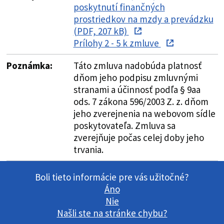
poskytnutí finančných
prostriedkov na mzdy a prevádzku
(PDF, 207 kB)
Prílohy 2 - 5 k zmluve
Poznámka:
Táto zmluva nadobúda platnosť
dňom jeho podpisu zmluvnými
stranami a účinnosť podľa § 9aa
ods. 7 zákona 596/2003 Z. z. dňom
jeho zverejnenia na webovom sídle
poskytovateľa. Zmluva sa
zverejňuje počas celej doby jeho
trvania.
Boli tieto informácie pre vás užitočné?
Áno
Nie
Našli ste na stránke chybu?