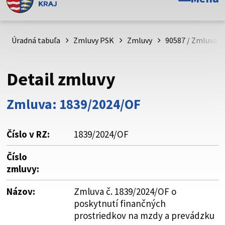
Toto je oficiálna webová stránka Prešovského
samosprávneho kraja. Oficiálne stránky využívajú doménu
psk.sk.
Úradná tabuľa
Zmluvy PSK
Zmluvy
90587 / Zmluva č
Táto stránka je zabezpečená
Detail zmluvy
Buďte pozorní a vždy sa uistite, že zdieľate informácie iba
cez zabezpečenú webovú stránku. Zabezpečená stránka
Zmluva: 1839/2024/OF
vždy začína https:// pred názvom domény webového sídla.
Číslo v RZ:
1839/2024/OF
Číslo
zmluvy:
Názov:
Zmluva č. 1839/2024/OF o
poskytnutí finančných
prostriedkov na mzdy a prevádzku