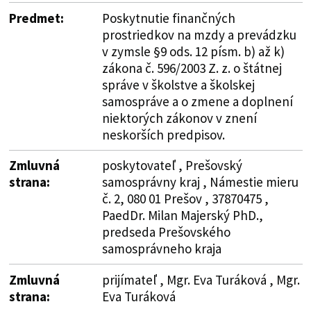
Predmet:
Poskytnutie finančných
prostriedkov na mzdy a prevádzku
v zymsle §9 ods. 12 písm. b) až k)
zákona č. 596/2003 Z. z. o štátnej
správe v školstve a školskej
samospráve a o zmene a doplnení
niektorých zákonov v znení
neskorších predpisov.
Zmluvná
poskytovateľ , Prešovský
strana:
samosprávny kraj , Námestie mieru
č. 2, 080 01 Prešov , 37870475 ,
PaedDr. Milan Majerský PhD.,
predseda Prešovského
samosprávneho kraja
Zmluvná
prijímateľ , Mgr. Eva Turáková , Mgr.
strana:
Eva Turáková