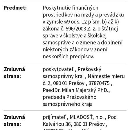
Predmet:
Poskytnutie finančných
prostriedkov na mzdy a prevádzku
v zymsle §9 ods. 12 písm. b) až k)
zákona č. 596/2003 Z. z. o štátnej
správe v školstve a školskej
samospráve a o zmene a doplnení
niektorých zákonov v znení
neskorších predpisov.
Zmluvná
poskytovateľ , Prešovský
strana:
samosprávny kraj , Námestie mieru
č. 2, 080 01 Prešov , 37870475 ,
PaedDr. Milan Majerský PhD.,
predseda Prešovského
samosprávneho kraja
Zmluvná
prijímateľ , MLADOSŤ, n.o. , Pod
strana:
Kalváriou 36, 080 01 Prešov ,