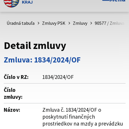
Toto je oficiálna webová stránka Prešovského
samosprávneho kraja. Oficiálne stránky využívajú doménu
psk.sk.
Úradná tabuľa
Zmluvy PSK
Zmluvy
90577 / Zmluva č
Táto stránka je zabezpečená
Detail zmluvy
Buďte pozorní a vždy sa uistite, že zdieľate informácie iba
cez zabezpečenú webovú stránku. Zabezpečená stránka
Zmluva: 1834/2024/OF
vždy začína https:// pred názvom domény webového sídla.
Číslo v RZ:
1834/2024/OF
Číslo
zmluvy:
Názov:
Zmluva č. 1834/2024/OF o
poskytnutí finančných
prostriedkov na mzdy a prevádzku