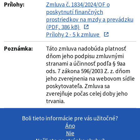
Prílohy:
Zmluva č. 1834/2024/OF o
poskytnutí finančných
prostriedkov na mzdy a prevádzku
(PDF, 386 kB)
Prílohy 2 - 5 k zmluve
Poznámka:
Táto zmluva nadobúda platnosť
dňom jeho podpisu zmluvnými
stranami a účinnosť podľa § 9aa
ods. 7 zákona 596/2003 Z. z. dňom
jeho zverejnenia na webovom sídle
poskytovateľa. Zmluva sa
zverejňuje počas celej doby jeho
trvania.
Boli tieto informácie pre vás užitočné?
Áno
Nie