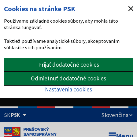
Cookies na stránke PSK
Používame základné cookies súbory, aby mohla táto
stránka fungovať.
Taktiež používame analytické súbory, akceptovaním
súhlasíte s ich používaním.
Prijať dodatočné cookies
Odmietnuť dodatočné cookies
Nastavenia cookies
SK
PSK
Doména psk.sk je oficiálna
Menu