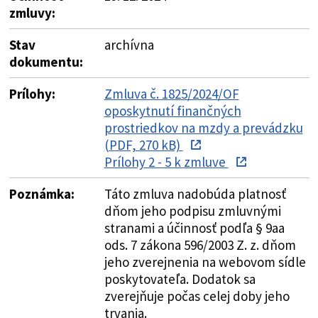
zmluvy:
Stav
archívna
dokumentu:
Prílohy:
Zmluva č. 1825/2024/OF
oposkytnutí finančných
prostriedkov na mzdy a prevádzku
(PDF, 270 kB)
Prílohy 2 - 5 k zmluve
Poznámka:
Táto zmluva nadobúda platnosť
dňom jeho podpisu zmluvnými
stranami a účinnosť podľa § 9aa
ods. 7 zákona 596/2003 Z. z. dňom
jeho zverejnenia na webovom sídle
poskytovateľa. Dodatok sa
zverejňuje počas celej doby jeho
trvania.