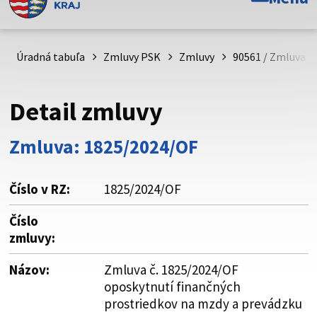
Toto je oficiálna webová stránka Prešovského
samosprávneho kraja. Oficiálne stránky využívajú doménu
psk.sk.
Úradná tabuľa
Zmluvy PSK
Zmluvy
90561 / Zmluva č
Táto stránka je zabezpečená
Detail zmluvy
Buďte pozorní a vždy sa uistite, že zdieľate informácie iba
cez zabezpečenú webovú stránku. Zabezpečená stránka
Zmluva: 1825/2024/OF
vždy začína https:// pred názvom domény webového sídla.
Číslo v RZ:
1825/2024/OF
Číslo
zmluvy:
Názov:
Zmluva č. 1825/2024/OF
oposkytnutí finančných
prostriedkov na mzdy a prevádzku