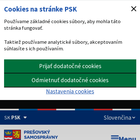
Cookies na stránke PSK
Používame základné cookies súbory, aby mohla táto
stránka fungovať.
Taktiež používame analytické súbory, akceptovaním
súhlasíte s ich používaním.
Prijať dodatočné cookies
Odmietnuť dodatočné cookies
Nastavenia cookies
SK
PSK
Doména psk.sk je oficiálna
Menu