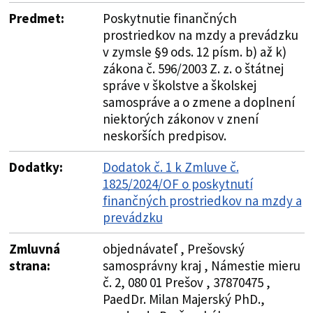
Predmet:
Poskytnutie finančných
prostriedkov na mzdy a prevádzku
v zymsle §9 ods. 12 písm. b) až k)
zákona č. 596/2003 Z. z. o štátnej
správe v školstve a školskej
samospráve a o zmene a doplnení
niektorých zákonov v znení
neskorších predpisov.
Dodatky:
Dodatok č. 1 k Zmluve č.
1825/2024/OF o poskytnutí
finančných prostriedkov na mzdy a
prevádzku
Zmluvná
objednávateľ , Prešovský
strana:
samosprávny kraj , Námestie mieru
č. 2, 080 01 Prešov , 37870475 ,
PaedDr. Milan Majerský PhD.,