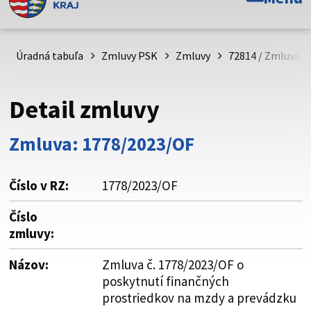
Toto je oficiálna webová stránka Prešovského
samosprávneho kraja. Oficiálne stránky využívajú doménu
psk.sk.
Úradná tabuľa
Zmluvy PSK
Zmluvy
72814 / Zmluva č
Táto stránka je zabezpečená
Detail zmluvy
Buďte pozorní a vždy sa uistite, že zdieľate informácie iba
cez zabezpečenú webovú stránku. Zabezpečená stránka
Zmluva: 1778/2023/OF
vždy začína https:// pred názvom domény webového sídla.
Číslo v RZ:
1778/2023/OF
Číslo
zmluvy:
Názov:
Zmluva č. 1778/2023/OF o
poskytnutí finančných
prostriedkov na mzdy a prevádzku