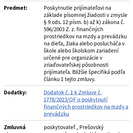
Predmet:
Poskytnutie prijímateľovi na
základe písomnej žiadosti v zmysle
§ 9 ods. 12 písm. b) až k) zákona č.
596/2003 Z. z. finančných
prostriedkov na mzdy a prevádzku
na dieťa, žiaka alebo poslucháča v
škole alebo školskom zariadení
určené pre organizácie v
zriaďovateľskej pôsobnosti
prijímateľa. Bližšie špecifiká podľa
článku 1 tejto zmluvy.
Dodatky:
Dodatok č. 1 k Zmluve č.
1778/2023/OF o poskytnutí
finančných prostriedkov na mzdy a
prevádzku
Zmluvná
poskytovateľ , Prešovský