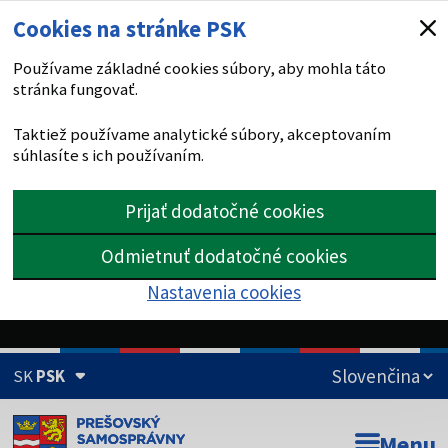
Cookies na stránke PSK
Používame základné cookies súbory, aby mohla táto
stránka fungovať.
Taktiež používame analytické súbory, akceptovaním
súhlasíte s ich používaním.
Prijať dodatočné cookies
Odmietnuť dodatočné cookies
Nastavenia cookies
SK
PSK
Doména psk.sk je oficiálna
Menu