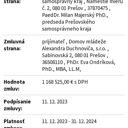
strana:
samosprávny kraj , Námestie mieru
č. 2, 080 01 Prešov , 37870475 ,
PaedDr. Milan Majerský PhD.,
predseda Prešovského
samosprávneho kraja
Zmluvná
prijímateľ , Domov mládeže
strana:
Alexandra Duchnoviča, s.r.o. ,
Sabinovská 2, 080 01 Prešov ,
36508110 , PhDr. Eva Ondríková,
PhD., MBA, LL.M,
Hodnota
1 168 525,00 € s DPH
zmluv:
Podpísanie
11. 12. 2023
zmluvy:
Platnosť
11. 12. 2023 - 31. 12. 2024
zmluvy: