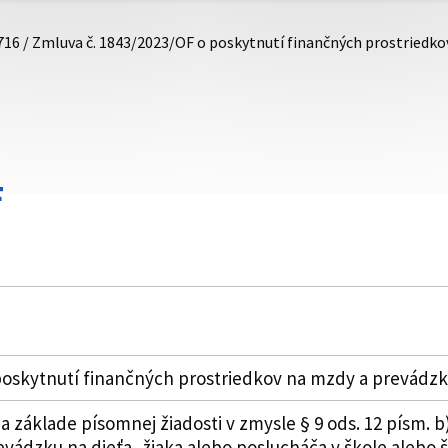
716 / Zmluva č. 1843/2023/OF o poskytnutí finančných prostriedk
F
poskytnutí finančných prostriedkov na mzdy a prevádz
a základe písomnej žiadosti v zmysle § 9 ods. 12 písm. b)
vádzku na dieťa, žiaka alebo poslucháča v škole alebo 