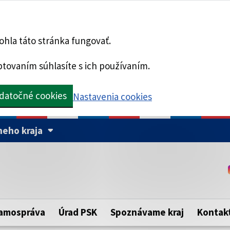
hla táto stránka fungovať.
tovaním súhlasíte s ich používaním.
datočné cookies
Nastavenia cookies
eho kraja
Táto stránka je zabezpe
Buďte pozorní a vždy sa ui
ého samosprávneho kraja.
zabezpečenú webovú strá
https:// pred názvom dom
amospráva
Úrad PSK
Spoznávame kraj
Kontak