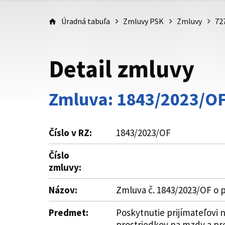
Úradná tabuľa
Zmluvy PSK
Zmluvy
72
Detail zmluvy
Zmluva: 1843/2023/O
Číslo v RZ:
1843/2023/OF
Číslo
zmluvy:
Názov:
Zmluva č. 1843/2023/OF o 
Predmet:
Poskytnutie prijímateľovi n
prostriedkov na mzdy a pre