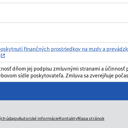
poskytnutí finančných prostriedkov na mzdy a prevádzk
osť dňom jej podpisu zmluvnými stranami a účinnosť pod
bovom sídle poskytovateľa. Zmluva sa zverejňuje počas c
ch údajov
Autorské informácie
Kontakty
Mapa stránok