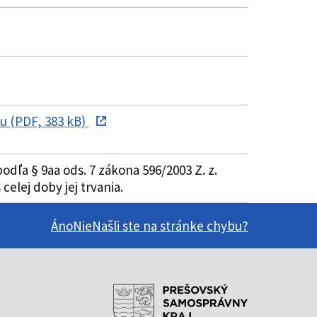
u (PDF, 383 kB)
ľa § 9aa ods. 7 zákona 596/2003 Z. z.
elej doby jej trvania.
Áno
Nie
Našli ste na stránke chybu?