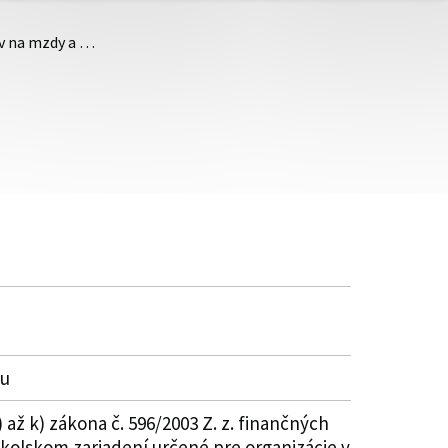
ov na mzdy a …
ku
 až k) zákona č. 596/2003 Z. z. finančných
školskom zariadení určené pre organizácie v