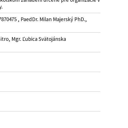
y.
7870475 , PaedDr. Milan Majerský PhD.,
mitro, Mgr. Ľubica Svätojánska