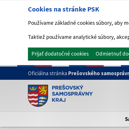
Cookies na stránke PSK
Používame základné cookies súbory, aby mo
Taktiež používame analytické súbory, akcep
Prijať dodatočné cookies
Odmietnuť do
PRESKOČIŤ NA HLAVNÝ OBSAH
Oficiálna stránka
Prešovského samosprávn
Doména psk.sk je oficiálna
Toto je oficiálna webová stránka Prešovsk
Oficiálne stránky využívajú doménu psk.sk.
S