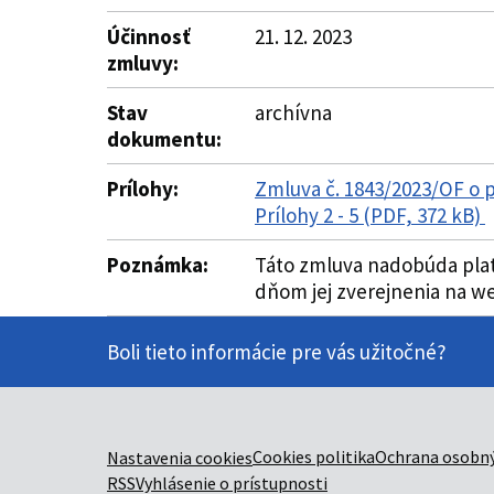
Účinnosť
21. 12. 2023
zmluvy:
Stav
archívna
dokumentu:
Prílohy:
Zmluva č. 1843/2023/OF o 
Prílohy 2 - 5 (PDF, 372 kB)
Poznámka:
Táto zmluva nadobúda platn
dňom jej zverejnenia na we
Boli tieto informácie pre vás užitočné?
Cookies politika
Ochrana osobný
Nastavenia cookies
RSS
Vyhlásenie o prístupnosti