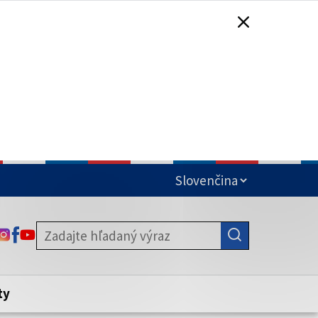
čená
ODKAZ SA OTVORÍ NA NOVEJ KARTE
ODKAZ SA OTVORÍ NA NOVEJ KARTE
ODKAZ SA OTVORÍ NA NOVEJ KARTE
stite, že zdieľate informácie iba cez
nku. Zabezpečená stránka vždy začína
ény webového sídla.
ty