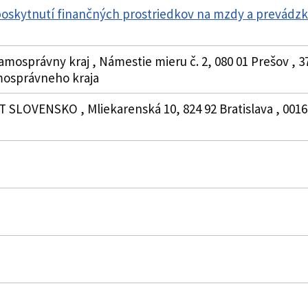
poskytnutí finančných prostriedkov na mzdy a prevádz
amosprávny kraj , Námestie mieru č. 2, 080 01 Prešov , 3
osprávneho kraja
SLOVENSKO , Mliekarenská 10, 824 92 Bratislava , 0016