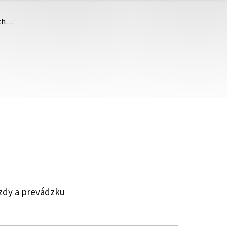
ých…
mzdy a prevádzku