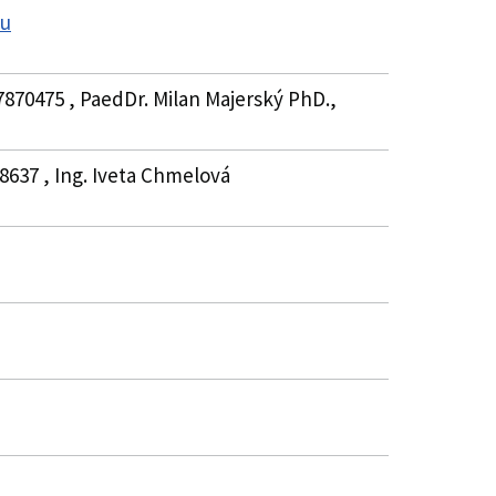
ku
7870475 , PaedDr. Milan Majerský PhD.,
8637 , Ing. Iveta Chmelová