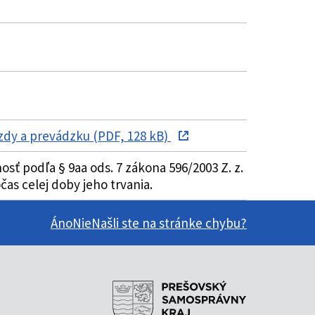
zdy a prevádzku (PDF, 128 kB)
ť podľa § 9aa ods. 7 zákona 596/2003 Z. z.
as celej doby jeho trvania.
Áno
Nie
Našli ste na stránke chybu?