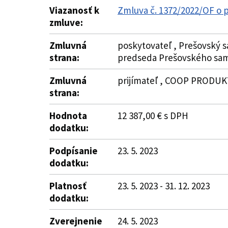
Viazanosť k
Zmluva č. 1372/2022/OF o 
zmluve:
Zmluvná
poskytovateľ , Prešovský s
strana:
predseda Prešovského sam
Zmluvná
prijímateľ , COOP PRODUKT 
strana:
Hodnota
12 387,00 € s DPH
dodatku:
Podpísanie
23. 5. 2023
dodatku:
Platnosť
23. 5. 2023 - 31. 12. 2023
dodatku:
Zverejnenie
24. 5. 2023