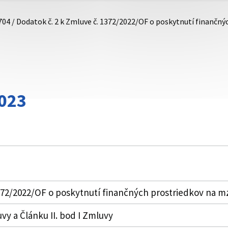
704 / Dodatok č. 2 k Zmluve č. 1372/2022/OF o poskytnutí finančn
023
1372/2022/OF o poskytnutí finančných prostriedkov na 
vy a Článku II. bod I Zmluvy