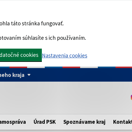
hla táto stránka fungovať.
tovaním súhlasíte s ich používaním.
datočné cookies
Nastavenia cookies
eho kraja
Táto stránka je zabezpe
Buďte pozorní a vždy sa ui
ého samosprávneho kraja.
zabezpečenú webovú strá
https:// pred názvom dom
amospráva
Úrad PSK
Spoznávame kraj
Kontak