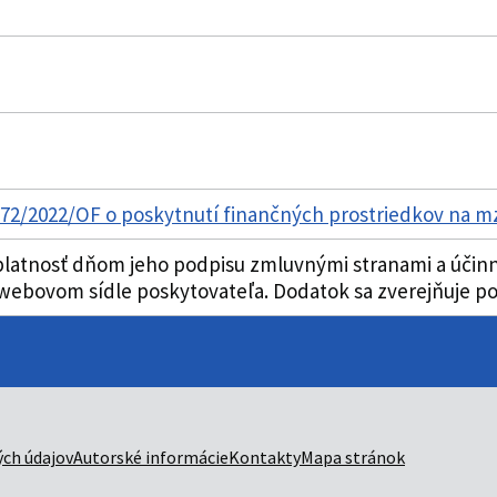
1372/2022/OF o poskytnutí finančných prostriedkov na m
atnosť dňom jeho podpisu zmluvnými stranami a účinnos
ebovom sídle poskytovateľa. Dodatok sa zverejňuje poč
ch údajov
Autorské informácie
Kontakty
Mapa stránok