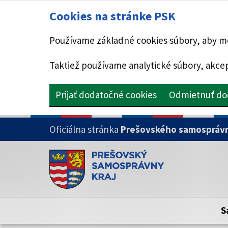
Cookies na stránke PSK
Používame základné cookies súbory, aby mo
Taktiež používame analytické súbory, akcep
Prijať dodatočné cookies
Odmietnuť do
PRESKOČIŤ NA HLAVNÝ OBSAH
Oficiálna stránka
Prešovského samosprávn
Doména psk.sk je oficiálna
Toto je oficiálna webová stránka Prešovsk
Oficiálne stránky využívajú doménu psk.sk.
S