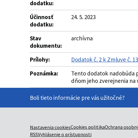
dodatku:
Účinnosť
24. 5. 2023
dodatku:
Stav
archívna
dokumentu:
Prílohy:
Dodatok č. 2 k Zmluve č. 
Poznámka:
Tento dodatok nadobúda pl
dňom jeho zverejnenia na w
Boli tieto informácie pre vás užitočné?
Cookies politika
Ochrana osobný
Nastavenia cookies
RSS
Vyhlásenie o prístupnosti