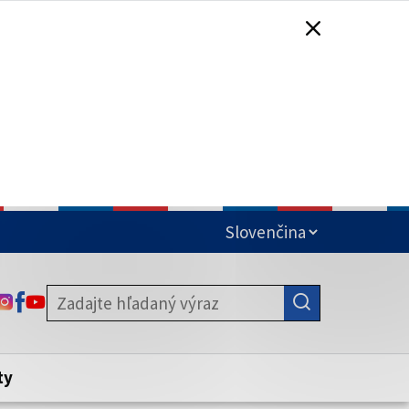
čená
ODKAZ SA OTVORÍ NA NOVEJ KARTE
ODKAZ SA OTVORÍ NA NOVEJ KARTE
ODKAZ SA OTVORÍ NA NOVEJ KARTE
stite, že zdieľate informácie iba cez
nku. Zabezpečená stránka vždy začína
ény webového sídla.
ty