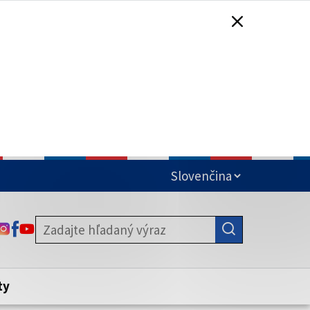
čená
ODKAZ SA OTVORÍ NA NOVEJ KARTE
ODKAZ SA OTVORÍ NA NOVEJ KARTE
ODKAZ SA OTVORÍ NA NOVEJ KARTE
stite, že zdieľate informácie iba cez
nku. Zabezpečená stránka vždy začína
ény webového sídla.
ty