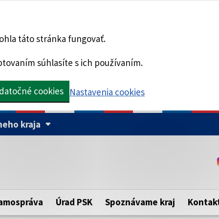
hla táto stránka fungovať.
tovaním súhlasíte s ich používaním.
datočné cookies
Nastavenia cookies
eho kraja
Táto stránka je zabezpe
Buďte pozorní a vždy sa ui
ého samosprávneho kraja.
zabezpečenú webovú strá
https:// pred názvom dom
amospráva
Úrad PSK
Spoznávame kraj
Kontak