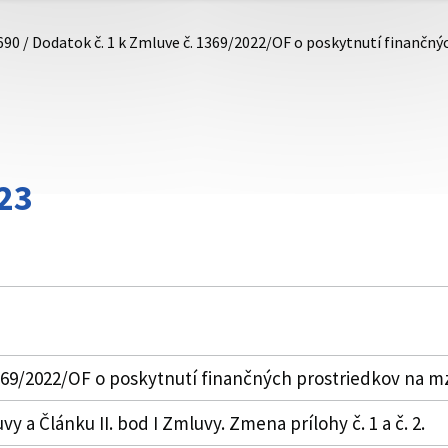
690 / Dodatok č. 1 k Zmluve č. 1369/2022/OF o poskytnutí finančn
23
1369/2022/OF o poskytnutí finančných prostriedkov na 
y a Článku II. bod I Zmluvy. Zmena prílohy č. 1 a č. 2.