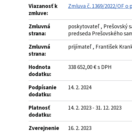
Viazanosť k
Zmluva č. 1369/2022/OF o 
zmluve:
Zmluvná
poskytovateľ , Prešovský s
strana:
predseda Prešovského sam
Zmluvná
prijímateľ , František Kran
strana:
Hodnota
338 652,00 € s DPH
dodatku:
Podpísanie
14. 2. 2024
dodatku:
Platnosť
14. 2. 2023 - 31. 12. 2023
dodatku:
Zverejnenie
16. 2. 2023