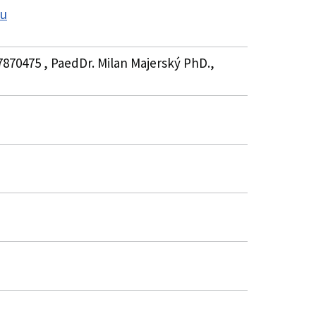
ku
7870475 , PaedDr. Milan Majerský PhD.,