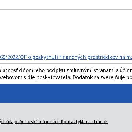
1369/2022/OF o poskytnutí finančných prostriedkov na m
atnosť dňom jeho podpisu zmluvnými stranami a účinnos
ebovom sídle poskytovateľa. Dodatok sa zverejňuje poč
ch údajov
Autorské informácie
Kontakty
Mapa stránok