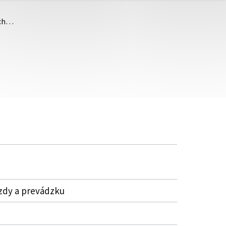
ých…
mzdy a prevádzku