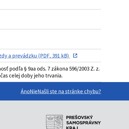
zdy a prevádzku (PDF, 391 kB)
ť podľa § 9aa ods. 7 zákona 596/2003 Z. z.
as celej doby jeho trvania.
Áno
Nie
Našli ste na stránke chybu?