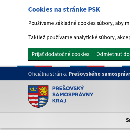
Cookies na stránke PSK
Používame základné cookies súbory, aby mo
Taktiež používame analytické súbory, akcep
Prijať dodatočné cookies
Odmietnuť do
PRESKOČIŤ NA HLAVNÝ OBSAH
Oficiálna stránka
Prešovského samosprávn
Doména psk.sk je oficiálna
Toto je oficiálna webová stránka Prešovsk
Oficiálne stránky využívajú doménu psk.sk.
S