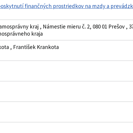
poskytnutí finančných prostriedkov na mzdy a prevádz
amosprávny kraj , Námestie mieru č. 2, 080 01 Prešov , 3
osprávneho kraja
kota , František Krankota