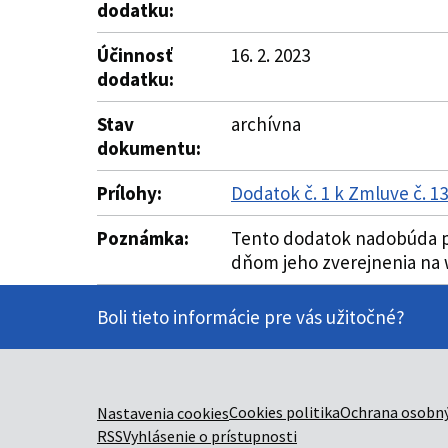
dodatku:
Účinnosť
16. 2. 2023
dodatku:
Stav
archívna
dokumentu:
Prílohy:
Dodatok č. 1 k Zmluve č. 
Poznámka:
Tento dodatok nadobúda pl
dňom jeho zverejnenia na w
Boli tieto informácie pre vás užitočné?
Cookies politika
Ochrana osobný
Nastavenia cookies
RSS
Vyhlásenie o prístupnosti