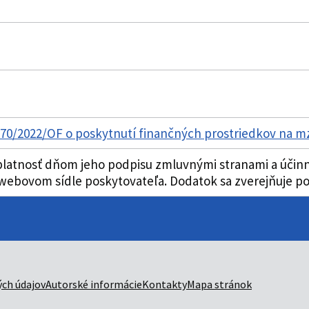
1370/2022/OF o poskytnutí finančných prostriedkov na m
atnosť dňom jeho podpisu zmluvnými stranami a účinnos
ebovom sídle poskytovateľa. Dodatok sa zverejňuje poč
ch údajov
Autorské informácie
Kontakty
Mapa stránok