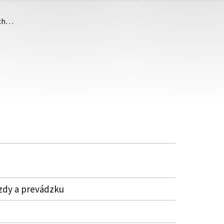
ých…
mzdy a prevádzku