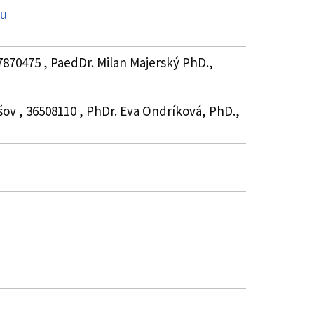
ku
7870475 , PaedDr. Milan Majerský PhD.,
šov , 36508110 , PhDr. Eva Ondríková, PhD.,