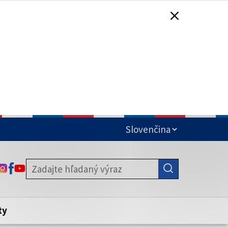
čená
ODKAZ SA OTVORÍ NA NOVEJ KARTE
ODKAZ SA OTVORÍ NA NOVEJ KARTE
ODKAZ SA OTVORÍ NA NOVEJ KARTE
stite, že zdieľate informácie iba cez
nku. Zabezpečená stránka vždy začína
ény webového sídla.
ty