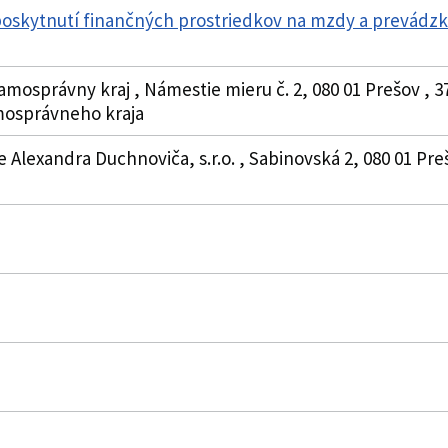
poskytnutí finančných prostriedkov na mzdy a prevádz
amosprávny kraj , Námestie mieru č. 2, 080 01 Prešov , 3
osprávneho kraja
 Alexandra Duchnoviča, s.r.o. , Sabinovská 2, 080 01 Pre