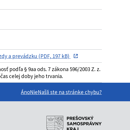
zdy a prevádzku (PDF, 197 kB)
ť podľa § 9aa ods. 7 zákona 596/2003 Z. z.
as celej doby jeho trvania.
Áno
Nie
Našli ste na stránke chybu?