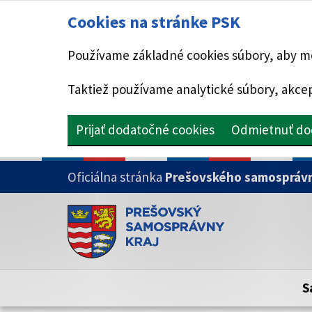
Cookies na stránke PSK
Používame základné cookies súbory, aby mo
Taktiež používame analytické súbory, akcep
Prijať dodatočné cookies
Odmietnuť do
PRESKOČIŤ NA HLAVNÝ OBSAH
Oficiálna stránka
Prešovského samosprávn
Doména psk.sk je oficiálna
Toto je oficiálna webová stránka Prešovsk
Oficiálne stránky využívajú doménu psk.sk.
S