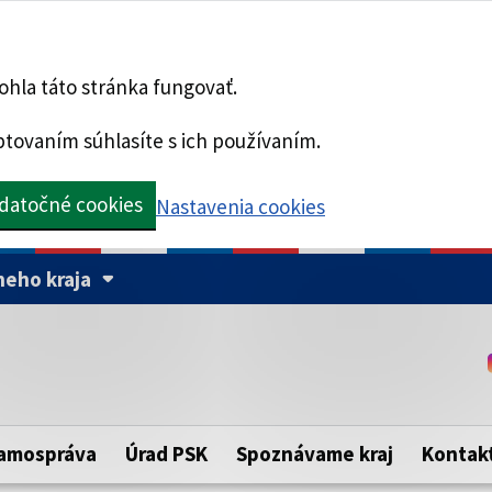
hla táto stránka fungovať.
tovaním súhlasíte s ich používaním.
datočné cookies
Nastavenia cookies
eho kraja
Táto stránka je zabezpe
Buďte pozorní a vždy sa ui
ého samosprávneho kraja.
zabezpečenú webovú strá
https:// pred názvom dom
amospráva
Úrad PSK
Spoznávame kraj
Kontak