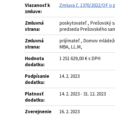
Viazanosť k
Zmluva č. 1370/2022/OF o 
zmluve:
Zmluvná
poskytovateľ , Prešovský s
strana:
predseda Prešovského sam
Zmluvná
prijímateľ , Domov mládeže
strana:
MBA, LL.M,
Hodnota
1 251 629,00 € s DPH
dodatku:
Podpísanie
14. 2. 2023
dodatku:
Platnosť
14. 2. 2023 - 31. 12. 2023
dodatku:
Zverejnenie
16. 2. 2023