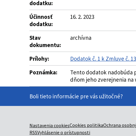
dodatku:
Účinnosť
16. 2. 2023
dodatku:
Stav
archívna
dokumentu:
Prílohy:
Dodatok č. 1 k Zmluve č. 
Poznámka:
Tento dodatok nadobúda pl
dňom jeho zverejnenia na w
Boli tieto informácie pre vás užitočné?
Cookies politika
Ochrana osobný
Nastavenia cookies
RSS
Vyhlásenie o prístupnosti