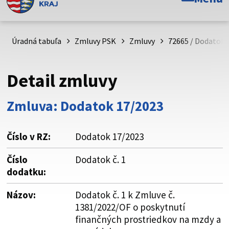
Toto je oficiálna webová stránka Prešovského
samosprávneho kraja. Oficiálne stránky využívajú doménu
psk.sk.
Úradná tabuľa
Zmluvy PSK
Zmluvy
72665 / Dodatok 
Táto stránka je zabezpečená
Detail zmluvy
Buďte pozorní a vždy sa uistite, že zdieľate informácie iba
cez zabezpečenú webovú stránku. Zabezpečená stránka
Zmluva: Dodatok 17/2023
vždy začína https:// pred názvom domény webového sídla.
Číslo v RZ:
Dodatok 17/2023
Číslo
Dodatok č. 1
dodatku:
Názov:
Dodatok č. 1 k Zmluve č.
1381/2022/OF o poskytnutí
finančných prostriedkov na mzdy a