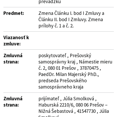
prevádzku
Predmet:
Zmena Článku I. bod I Zmluvy a
Článku II. bod I Zmluvy. Zmena
prílohy č. 1 a č. 2.
Viazanosť k
zmluve:
Zmluvná
poskytovateľ , Prešovský
strana:
samosprávny kraj , Námestie mieru
č. 2, 080 01 Prešov , 37870475 ,
PaedDr. Milan Majerský PhD.,
predseda Prešovského
samosprávneho kraja
Zmluvná
prijímateľ , Júlia Smolková ,
strana:
Haburská 2210/6, 080 06 Prešov –
Nižná Šebastová , 41547730 , Júlia