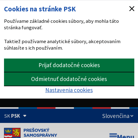
Cookies na stránke PSK
Používame základné cookies súbory, aby mohla táto
stránka fungovať.
Taktiež používame analytické súbory, akceptovaním
súhlasíte s ich používaním.
Prijať dodatočné cookies
Odmietnuť dodatočné cookies
Nastavenia cookies
SK
PSK
Doména psk.sk je oficiálna
Menu