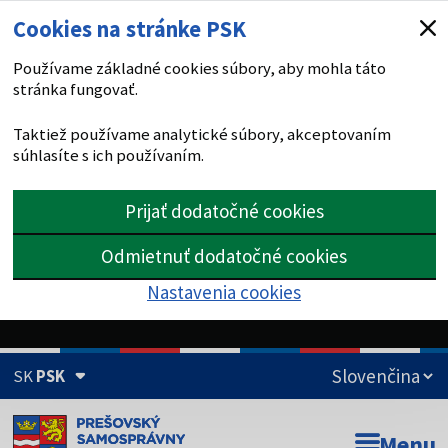
Cookies na stránke PSK
Používame základné cookies súbory, aby mohla táto
stránka fungovať.
Taktiež používame analytické súbory, akceptovaním
súhlasíte s ich používaním.
Prijať dodatočné cookies
Odmietnuť dodatočné cookies
Nastavenia cookies
SK
PSK
Doména psk.sk je oficiálna
Menu