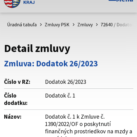
Toto je oficiálna webová stránka Prešovského
samosprávneho kraja. Oficiálne stránky využívajú doménu
psk.sk.
Úradná tabuľa
Zmluvy PSK
Zmluvy
72640 / Dodatok 
Táto stránka je zabezpečená
Detail zmluvy
Buďte pozorní a vždy sa uistite, že zdieľate informácie iba
cez zabezpečenú webovú stránku. Zabezpečená stránka
Zmluva: Dodatok 26/2023
vždy začína https:// pred názvom domény webového sídla.
Číslo v RZ:
Dodatok 26/2023
Číslo
Dodatok č. 1
dodatku:
Názov:
Dodatok č. 1 k Zmluve č.
1390/2022/OF o poskytnutí
finančných prostriedkov na mzdy a