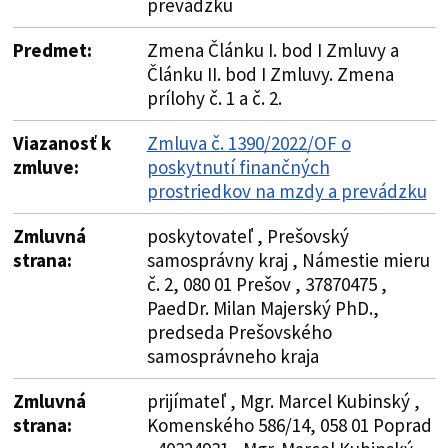
prevádzku
Predmet:
Zmena Článku I. bod I Zmluvy a
Článku II. bod I Zmluvy. Zmena
prílohy č. 1 a č. 2.
Viazanosť k
Zmluva č. 1390/2022/OF o
zmluve:
poskytnutí finančných
prostriedkov na mzdy a prevádzku
Zmluvná
poskytovateľ , Prešovský
strana:
samosprávny kraj , Námestie mieru
č. 2, 080 01 Prešov , 37870475 ,
PaedDr. Milan Majerský PhD.,
predseda Prešovského
samosprávneho kraja
Zmluvná
prijímateľ , Mgr. Marcel Kubinský ,
strana:
Komenského 586/14, 058 01 Poprad