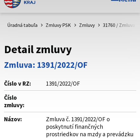
Toto je oficiálna webová stránka Prešovského
samosprávneho kraja. Oficiálne stránky využívajú doménu
psk.sk.
Úradná tabuľa
Zmluvy PSK
Zmluvy
31760 / Zmluva č
Táto stránka je zabezpečená
Detail zmluvy
Buďte pozorní a vždy sa uistite, že zdieľate informácie iba
cez zabezpečenú webovú stránku. Zabezpečená stránka
Zmluva: 1391/2022/OF
vždy začína https:// pred názvom domény webového sídla.
Číslo v RZ:
1391/2022/OF
Číslo
zmluvy:
Názov:
Zmluva č. 1391/2022/OF o
poskytnutí finančných
prostriedkov na mzdy a prevádzku