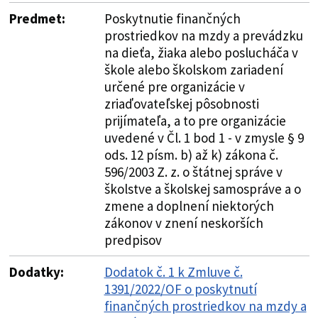
Predmet:
Poskytnutie finančných
prostriedkov na mzdy a prevádzku
na dieťa, žiaka alebo poslucháča v
škole alebo školskom zariadení
určené pre organizácie v
zriaďovateľskej pôsobnosti
prijímateľa, a to pre organizácie
uvedené v Čl. 1 bod 1 - v zmysle § 9
ods. 12 písm. b) až k) zákona č.
596/2003 Z. z. o štátnej správe v
školstve a školskej samospráve a o
zmene a doplnení niektorých
zákonov v znení neskorších
predpisov
Dodatky:
Dodatok č. 1 k Zmluve č.
1391/2022/OF o poskytnutí
finančných prostriedkov na mzdy a