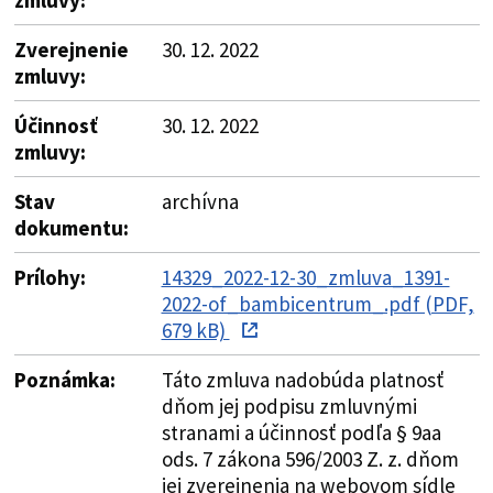
Zverejnenie
30. 12. 2022
zmluvy:
Účinnosť
30. 12. 2022
zmluvy:
Stav
archívna
dokumentu:
Prílohy:
14329_2022-12-30_zmluva_1391-
2022-of_bambicentrum_.pdf (PDF,
679 kB)
Poznámka:
Táto zmluva nadobúda platnosť
dňom jej podpisu zmluvnými
stranami a účinnosť podľa § 9aa
ods. 7 zákona 596/2003 Z. z. dňom
jej zverejnenia na webovom sídle