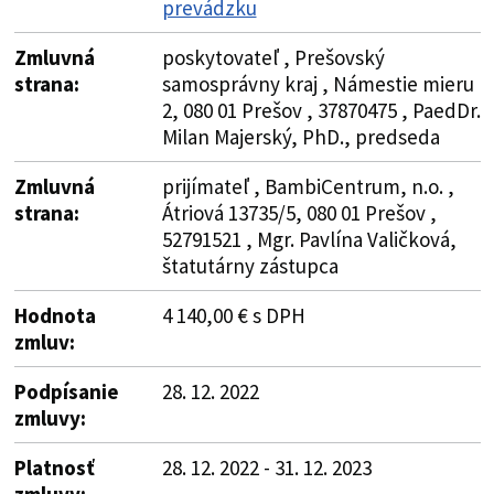
prevádzku
Zmluvná
poskytovateľ , Prešovský
strana:
samosprávny kraj , Námestie mieru
2, 080 01 Prešov , 37870475 , PaedDr.
Milan Majerský, PhD., predseda
Zmluvná
prijímateľ , BambiCentrum, n.o. ,
strana:
Átriová 13735/5, 080 01 Prešov ,
52791521 , Mgr. Pavlína Valičková,
štatutárny zástupca
Hodnota
4 140,00 € s DPH
zmluv:
Podpísanie
28. 12. 2022
zmluvy:
Platnosť
28. 12. 2022 - 31. 12. 2023
zmluvy: