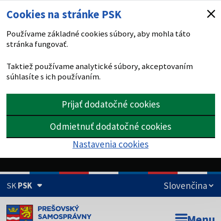
Cookies na stránke PSK
Používame základné cookies súbory, aby mohla táto
stránka fungovať.
Taktiež používame analytické súbory, akceptovaním
súhlasíte s ich používaním.
Prijať dodatočné cookies
Odmietnuť dodatočné cookies
Nastavenia cookies
SK
PSK
Doména psk.sk je oficiálna
Menu