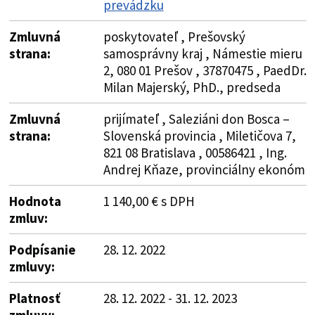
prevádzku
Zmluvná
poskytovateľ , Prešovský
strana:
samosprávny kraj , Námestie mieru
2, 080 01 Prešov , 37870475 , PaedDr.
Milan Majerský, PhD., predseda
Zmluvná
prijímateľ , Saleziáni don Bosca –
strana:
Slovenská provincia , Miletičova 7,
821 08 Bratislava , 00586421 , Ing.
Andrej Kňaze, provinciálny ekonóm
Hodnota
1 140,00 € s DPH
zmluv:
Podpísanie
28. 12. 2022
zmluvy:
Platnosť
28. 12. 2022 - 31. 12. 2023
zmluvy: