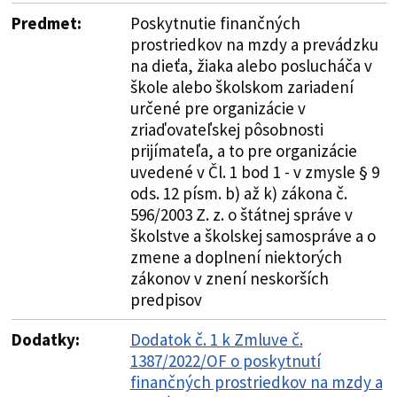
Predmet:
Poskytnutie finančných
prostriedkov na mzdy a prevádzku
na dieťa, žiaka alebo poslucháča v
škole alebo školskom zariadení
určené pre organizácie v
zriaďovateľskej pôsobnosti
prijímateľa, a to pre organizácie
uvedené v Čl. 1 bod 1 - v zmysle § 9
ods. 12 písm. b) až k) zákona č.
596/2003 Z. z. o štátnej správe v
školstve a školskej samospráve a o
zmene a doplnení niektorých
zákonov v znení neskorších
predpisov
Dodatky:
Dodatok č. 1 k Zmluve č.
1387/2022/OF o poskytnutí
finančných prostriedkov na mzdy a