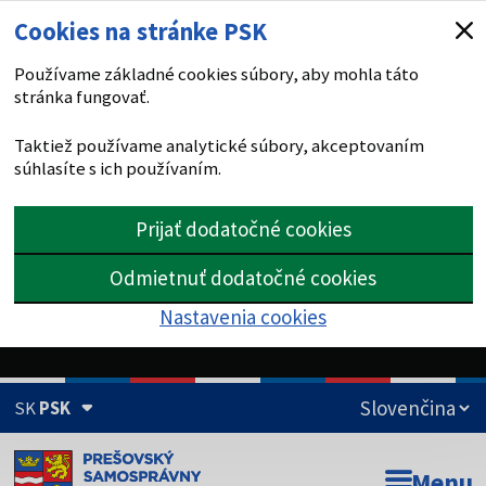
Cookies na stránke PSK
Používame základné cookies súbory, aby mohla táto
stránka fungovať.
Taktiež používame analytické súbory, akceptovaním
súhlasíte s ich používaním.
Prijať dodatočné cookies
Odmietnuť dodatočné cookies
Nastavenia cookies
SK
PSK
Doména psk.sk je oficiálna
Menu