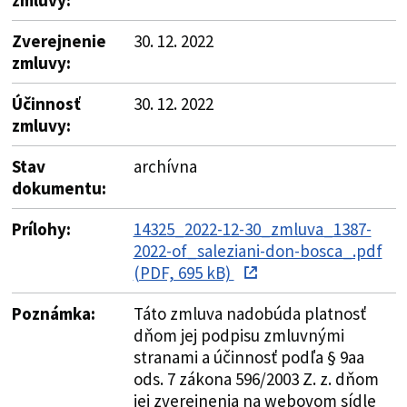
Zverejnenie
30. 12. 2022
zmluvy:
Účinnosť
30. 12. 2022
zmluvy:
Stav
archívna
dokumentu:
Prílohy:
14325_2022-12-30_zmluva_1387-
2022-of_saleziani-don-bosca_.pdf
(PDF, 695 kB)
Poznámka:
Táto zmluva nadobúda platnosť
dňom jej podpisu zmluvnými
stranami a účinnosť podľa § 9aa
ods. 7 zákona 596/2003 Z. z. dňom
jej zverejnenia na webovom sídle