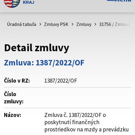
Toto je oficiálna webová stránka Prešovského
samosprávneho kraja. Oficiálne stránky využívajú doménu
psk.sk.
Úradná tabuľa
Zmluvy PSK
Zmluvy
31756 / Zmluva č
Táto stránka je zabezpečená
Detail zmluvy
Buďte pozorní a vždy sa uistite, že zdieľate informácie iba
cez zabezpečenú webovú stránku. Zabezpečená stránka
Zmluva: 1387/2022/OF
vždy začína https:// pred názvom domény webového sídla.
Číslo v RZ:
1387/2022/OF
Číslo
zmluvy:
Názov:
Zmluva č. 1387/2022/OF o
poskytnutí finančných
prostriedkov na mzdy a prevádzku