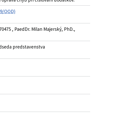
009/OOD)
70475 , PaedDr. Milan Majerský, PhD.,
predseda predstavenstva