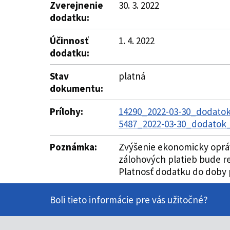
Zverejnenie
30. 3. 2022
dodatku:
Účinnosť
1. 4. 2022
dodatku:
Stav
platná
dokumentu:
Prílohy:
14290_2022-03-30_dodatok
5487_2022-03-30_dodatok_
Poznámka:
Zvýšenie ekonomicky opráv
zálohových platieb bude re
Platnosť dodatku do doby p
Boli tieto informácie pre vás užitočné?