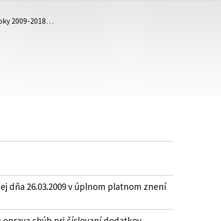
roky 2009-2018…
ej dňa 26.03.2009 v úplnom platnom znení
oprava chýb pri číslovaní dodatkov.