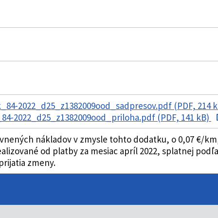
_84-2022_d25_z1382009ood_sadpresov.pdf (PDF, 214 
84-2022_d25_z1382009ood_priloha.pdf (PDF, 141 kB)
nených nákladov v zmysle tohto dodatku, o 0,07 €/km, 
alizované od platby za mesiac apríl 2022, splatnej pod
rijatia zmeny.