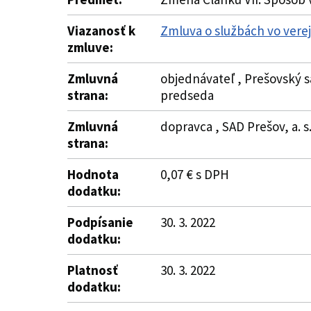
Viazanosť k
Zmluva o službách vo vere
zmluve:
Zmluvná
objednávateľ , Prešovský s
strana:
predseda
Zmluvná
dopravca , SAD Prešov, a. s
strana:
Hodnota
0,07 € s DPH
dodatku:
Podpísanie
30. 3. 2022
dodatku:
Platnosť
30. 3. 2022
dodatku: