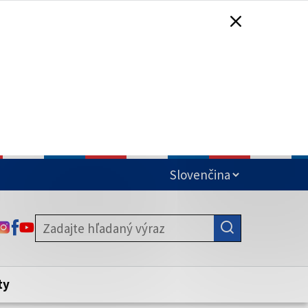
čená
ODKAZ SA OTVORÍ NA NOVEJ KARTE
ODKAZ SA OTVORÍ NA NOVEJ KARTE
ODKAZ SA OTVORÍ NA NOVEJ KARTE
stite, že zdieľate informácie iba cez
nku. Zabezpečená stránka vždy začína
ény webového sídla.
ty