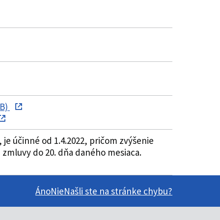
kB)
je účinné od 1.4.2022, pričom zvýšenie
ľa zmluvy do 20. dňa daného mesiaca.
Áno
Nie
Našli ste na stránke chybu?