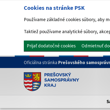
Cookies na stránke PSK
Používame základné cookies súbory, aby mo
Taktiež používame analytické súbory, akcep
Prijať dodatočné cookies
Odmietnuť do
PRESKOČIŤ NA HLAVNÝ OBSAH
Oficiálna stránka
Prešovského samosprávn
Doména psk.sk je oficiálna
Toto je oficiálna webová stránka Prešovsk
Oficiálne stránky využívajú doménu psk.sk.
S