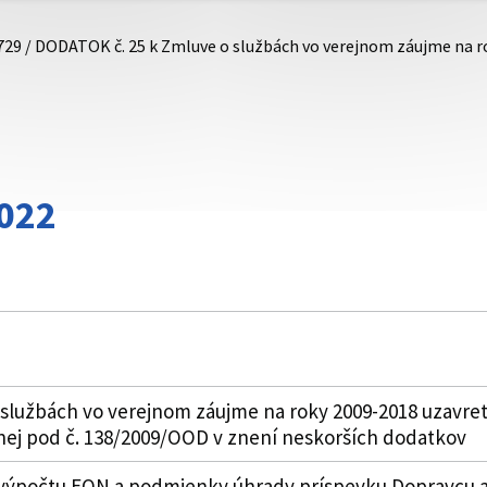
729 / DODATOK č. 25 k Zmluve o službách vo verejnom záujme na 
022
službách vo verejnom záujme na roky 2009-2018 uzavret
anej pod č. 138/2009/OOD v znení neskorších dodatkov
výpočtu EON a podmienky úhrady príspevku Dopravcu a 