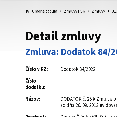
Úradná tabuľa
Zmluvy PSK
Zmluvy
31
Detail zmluvy
Zmluva: Dodatok 84/2
Číslo v RZ:
Dodatok 84/2022
Číslo
dodatku:
Názov:
DODATOK č. 25 k Zmluve o 
zo dňa 26. 09. 2013 evidov
Predmet:
Zmena Článku VII. Spôsob 