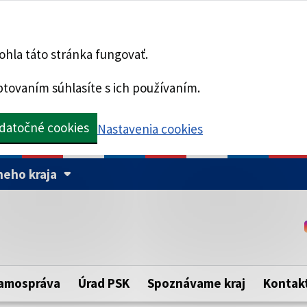
hla táto stránka fungovať.
tovaním súhlasíte s ich používaním.
datočné cookies
Nastavenia cookies
eho kraja
Táto stránka je zabezpe
Buďte pozorní a vždy sa ui
ého samosprávneho kraja.
zabezpečenú webovú strá
https:// pred názvom dom
amospráva
Úrad PSK
Spoznávame kraj
Kontak