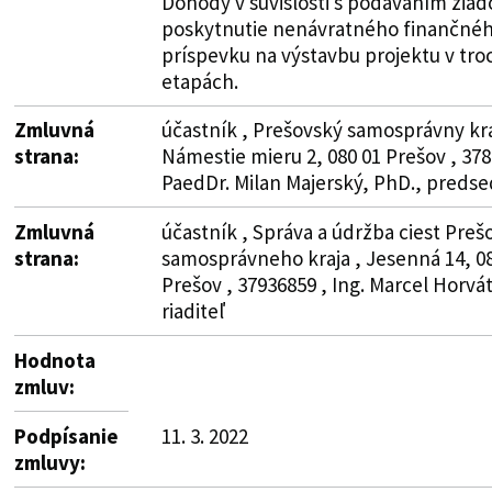
Dohody v súvislosti s podávaním žiado
poskytnutie nenávratného finančné
príspevku na výstavbu projektu v tro
etapách.
Zmluvná
účastník , Prešovský samosprávny kra
strana:
Námestie mieru 2, 080 01 Prešov , 378
PaedDr. Milan Majerský, PhD., preds
Zmluvná
účastník , Správa a údržba ciest Pre
strana:
samosprávneho kraja , Jesenná 14, 08
Prešov , 37936859 , Ing. Marcel Horvá
riaditeľ
Hodnota
zmluv:
Podpísanie
11. 3. 2022
zmluvy: