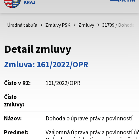
Toto je oficiálna webová stránka Prešovského
samosprávneho kraja. Oficiálne stránky využívajú doménu
psk.sk.
Úradná tabuľa
Zmluvy PSK
Zmluvy
31709 / Dohoda o 
Táto stránka je zabezpečená
Detail zmluvy
Buďte pozorní a vždy sa uistite, že zdieľate informácie iba
cez zabezpečenú webovú stránku. Zabezpečená stránka
Zmluva: 161/2022/OPR
vždy začína https:// pred názvom domény webového sídla.
Číslo v RZ:
161/2022/OPR
Číslo
zmluvy:
Názov:
Dohoda o úprave práv a povinností
Predmet:
Vzájomná úprava práv a povinností ú