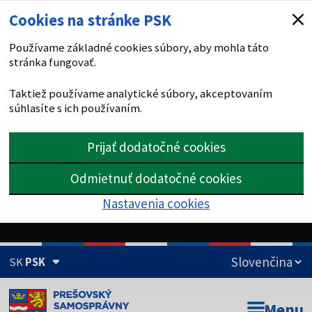
Cookies na stránke PSK
Používame základné cookies súbory, aby mohla táto
stránka fungovať.
Taktiež používame analytické súbory, akceptovaním
súhlasíte s ich používaním.
Prijať dodatočné cookies
Odmietnuť dodatočné cookies
Nastavenia cookies
SK
PSK
Doména psk.sk je oficiálna
Menu