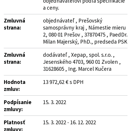
objednávateľovi podľa špecifikácie
a ceny.
Zmluvná
objednávateľ , Prešovský
strana:
samosprávny kraj , Námestie mieru
2, 080 01 Prešov , 37870475 , PaedDr.
Milan Majerský, PhD., predseda PSK
Zmluvná
dodávateľ , Xepap, spol. s.r.o. ,
strana:
Jesenského 4703, 960 01 Zvolen ,
31628605 , Ing. Marcel Kučera
Hodnota
13 972,62 € s DPH
zmluv:
Podpísanie
15. 3. 2022
zmluvy:
Platnosť
15. 3. 2022 - 16. 12. 2022
zmluvy: