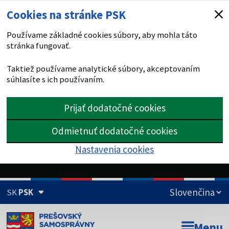
Cookies na stránke PSK
Používame základné cookies súbory, aby mohla táto
stránka fungovať.
Taktiež používame analytické súbory, akceptovaním
súhlasíte s ich používaním.
Prijať dodatočné cookies
Odmietnuť dodatočné cookies
Nastavenia cookies
SK
PSK
Doména psk.sk je oficiálna
Menu