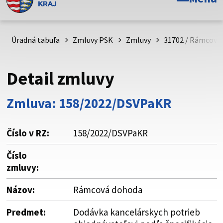
Toto je oficiálna webová stránka Prešovského
samosprávneho kraja. Oficiálne stránky využívajú doménu
psk.sk.
Úradná tabuľa
Zmluvy PSK
Zmluvy
31702 / Rámcová
Táto stránka je zabezpečená
Detail zmluvy
Buďte pozorní a vždy sa uistite, že zdieľate informácie iba
cez zabezpečenú webovú stránku. Zabezpečená stránka
Zmluva: 158/2022/DSVPaKR
vždy začína https:// pred názvom domény webového sídla.
Číslo v RZ:
158/2022/DSVPaKR
Číslo
zmluvy:
Názov:
Rámcová dohoda
Predmet:
Dodávka kancelárskych potrieb