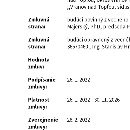
,,Vranov nad Topľou, sídlisk
Zmluvná
budúci povinný z vecného b
strana:
Majerský, PhD, predseda 
Zmluvná
budúci oprávnený z vecnéh
strana:
36570460 , Ing. Stanislav 
Hodnota
zmluv:
Podpísanie
26. 1. 2022
zmluvy:
Platnosť
26. 1. 2022 - 30. 11. 2026
zmluvy:
Zverejnenie
28. 2. 2022
zmluvy: