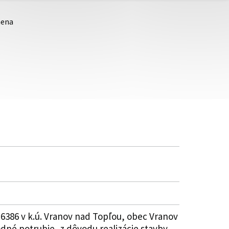
mena
 6386 v k.ú. Vranov nad Topľou, obec Vranov
dné potrubie, z dôvodu realizácie stavby