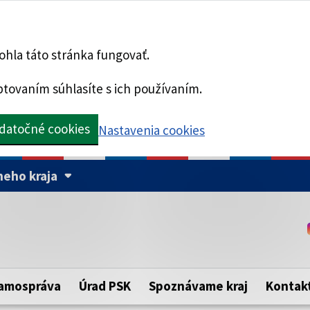
hla táto stránka fungovať.
tovaním súhlasíte s ich používaním.
datočné cookies
Nastavenia cookies
eho kraja
Táto stránka je zabezpe
Buďte pozorní a vždy sa ui
ého samosprávneho kraja.
zabezpečenú webovú strá
https:// pred názvom dom
amospráva
Úrad PSK
Spoznávame kraj
Kontak