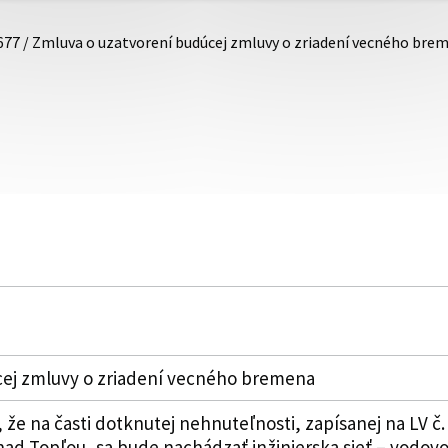
677 / Zmluva o uzatvorení budúcej zmluvy o zriadení vecného bre
cej zmluvy o zriadení vecného bremena
 že na časti dotknutej nehnuteľnosti, zapísanej na LV č.
ad Topľou, sa bude nachádzať inžinierska sieť – vodovo