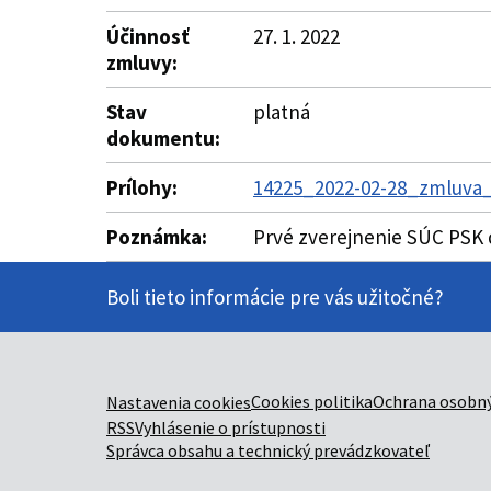
Účinnosť
27. 1. 2022
zmluvy:
Stav
platná
dokumentu:
Prílohy:
14225_2022-02-28_zmluva_
Poznámka:
Prvé zverejnenie SÚC PSK 
Boli tieto informácie pre vás užitočné?
Cookies politika
Ochrana osobný
Nastavenia cookies
RSS
Vyhlásenie o prístupnosti
Správca obsahu a technický prevádzkovateľ