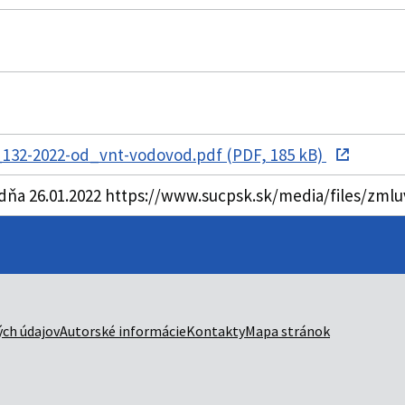
132-2022-od_vnt-vodovod.pdf (PDF, 185 kB)
dňa 26.01.2022 https://www.sucpsk.sk/media/files/zml
ch údajov
Autorské informácie
Kontakty
Mapa stránok