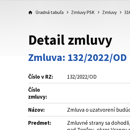
Úradná tabuľa
Zmluvy PSK
Zmluvy
31
Detail zmluvy
Zmluva: 132/2022/OD
Číslo v RZ:
132/2022/OD
Číslo
zmluvy:
Názov:
Zmluva o uzatvorení budú
Predmet:
Zmluvné strany sa dohodli,
nad Topľou, okres Vranov n