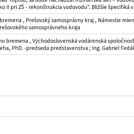
o II pri ZŠ - rekonštrukcia vodovodu". Bližšie špecifiká v 
remena , Prešovský samosprávny kraj , Námestie mieru 2
Prešovského samosprávneho kraja
o bremena , Východoslovenská vodárenská spoločnosť, a
Hreha, PhD. -predseda predstavenstva ; Ing. Gabriel Fed