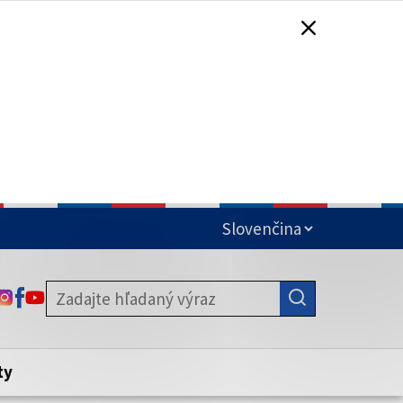
čená
ODKAZ SA OTVORÍ NA NOVEJ KARTE
ODKAZ SA OTVORÍ NA NOVEJ KARTE
ODKAZ SA OTVORÍ NA NOVEJ KARTE
stite, že zdieľate informácie iba cez
nku. Zabezpečená stránka vždy začína
ény webového sídla.
ty