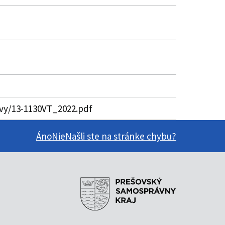
uvy/13-1130VT_2022.pdf
Áno
Nie
Našli ste na stránke chybu?