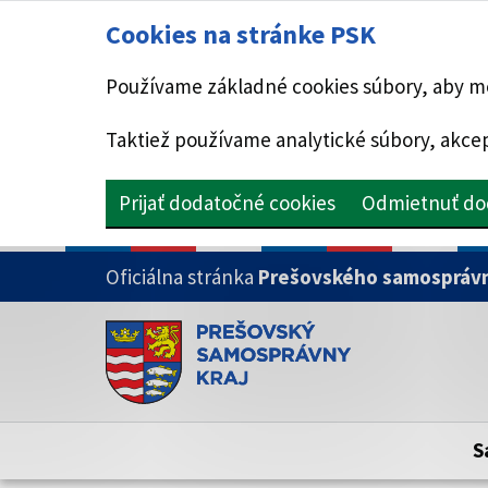
Cookies na stránke PSK
Používame základné cookies súbory, aby mo
Taktiež používame analytické súbory, akcep
Prijať dodatočné cookies
Odmietnuť do
PRESKOČIŤ NA HLAVNÝ OBSAH
Oficiálna stránka
Prešovského samosprávn
Doména psk.sk je oficiálna
Toto je oficiálna webová stránka Prešovsk
Oficiálne stránky využívajú doménu psk.sk.
S