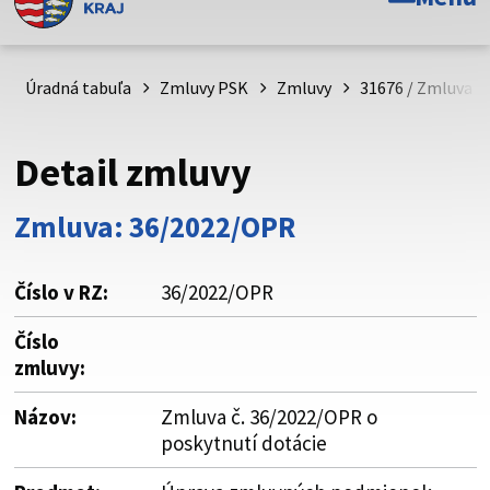
Toto je oficiálna webová stránka Prešovského
samosprávneho kraja. Oficiálne stránky využívajú doménu
psk.sk.
Úradná tabuľa
Zmluvy PSK
Zmluvy
31676 / Zmluva č
Táto stránka je zabezpečená
Detail zmluvy
Buďte pozorní a vždy sa uistite, že zdieľate informácie iba
cez zabezpečenú webovú stránku. Zabezpečená stránka
Zmluva: 36/2022/OPR
vždy začína https:// pred názvom domény webového sídla.
Číslo v RZ:
36/2022/OPR
Číslo
zmluvy:
Názov:
Zmluva č. 36/2022/OPR o
poskytnutí dotácie