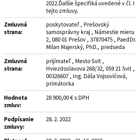
2022.Ďalšie špecifiká uvedené v čl. I
tejto zmluvy.
Zmluvná
poskytovateľ , Prešovský
strana:
samosprávny kraj , Námestie mieru
2, 080 01 Prešov , 37870475 , PaedDr.
Milan Majerský, PhD., predseda
Zmluvná
prijímateľ , Mesto Svit ,
strana:
Hviezdoslavova 268/32, 059 21 Svit ,
00326607 , Ing. Dáša Vojsovičová,
primátorka
Hodnota
28 900,00 € s DPH
zmluv:
Podpísanie
28. 2. 2022
zmluvy: