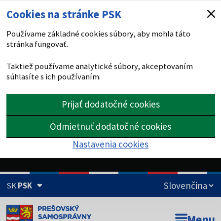
Cookies na stránke PSK
Používame základné cookies súbory, aby mohla táto
stránka fungovať.
Taktiež používame analytické súbory, akceptovaním
súhlasíte s ich používaním.
Prijať dodatočné cookies
Odmietnuť dodatočné cookies
Nastavenia cookies
SK
PSK
Doména psk.sk je oficiálna
Menu