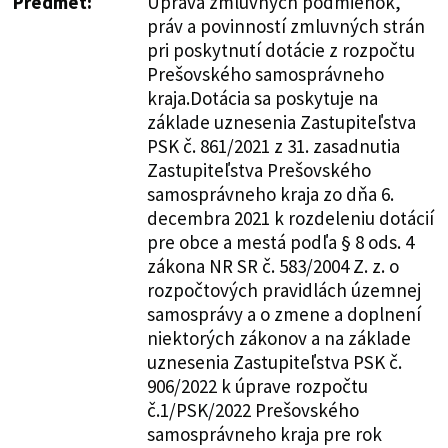
Predmet:
Úprava zmluvných podmienok,
práv a povinností zmluvných strán
pri poskytnutí dotácie z rozpočtu
Prešovského samosprávneho
kraja.Dotácia sa poskytuje na
základe uznesenia Zastupiteľstva
PSK č. 861/2021 z 31. zasadnutia
Zastupiteľstva Prešovského
samosprávneho kraja zo dňa 6.
decembra 2021 k rozdeleniu dotácií
pre obce a mestá podľa § 8 ods. 4
zákona NR SR č. 583/2004 Z. z. o
rozpočtových pravidlách územnej
samosprávy a o zmene a doplnení
niektorých zákonov a na základe
uznesenia Zastupiteľstva PSK č.
906/2022 k úprave rozpočtu
č.1/PSK/2022 Prešovského
samosprávneho kraja pre rok