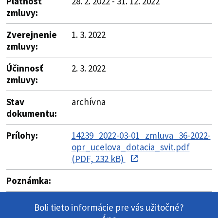
Platnosť
28. 2. 2022 - 31. 12. 2022
zmluvy:
Zverejnenie
1. 3. 2022
zmluvy:
Účinnosť
2. 3. 2022
zmluvy:
Stav
archívna
dokumentu:
Prílohy:
14239_2022-03-01_zmluva_36-2022-
opr_ucelova_dotacia_svit.pdf
(PDF, 232 kB)
Poznámka:
Boli tieto informácie pre vás užitočné?