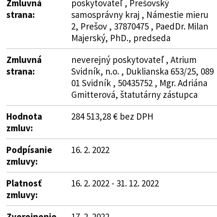
Zmluvná
poskytovateľ , Prešovský
strana:
samosprávny kraj , Námestie mieru
2, Prešov , 37870475 , PaedDr. Milan
Majerský, PhD., predseda
Zmluvná
neverejný poskytovateľ , Atrium
strana:
Svidník, n.o. , Duklianska 653/25, 089
01 Svidník , 50435752 , Mgr. Adriána
Gmitterová, štatutárny zástupca
Hodnota
284 513,28 € bez DPH
zmluv:
Podpísanie
16. 2. 2022
zmluvy:
Platnosť
16. 2. 2022 - 31. 12. 2022
zmluvy:
Zverejnenie
17. 2. 2022