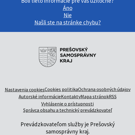
Boli tieto informácie pre vás užitočné?
Áno
Nie
Našli ste na stránke chybu?
Cookies politika
Ochrana osobných údajov
Nastavenia cookies
Autorské informácie
Kontakty
Mapa stránok
RSS
Vyhlásenie o prístupnosti
Správca obsahu a technický prevádzkovateľ
Prevádzkovateľom služby je Prešovský
samosprávny kraj.