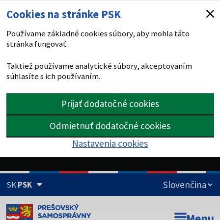
Cookies na stránke PSK
Používame základné cookies súbory, aby mohla táto
stránka fungovať.
Taktiež používame analytické súbory, akceptovaním
súhlasíte s ich používaním.
Prijať dodatočné cookies
Odmietnuť dodatočné cookies
Nastavenia cookies
SK
PSK
Doména psk.sk je oficiálna
Menu