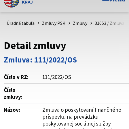
Toto je oficiálna webová stránka Prešovského
samosprávneho kraja. Oficiálne stránky využívajú doménu
psk.sk.
Úradná tabuľa
Zmluvy PSK
Zmluvy
31653 / Zmluva o
Táto stránka je zabezpečená
Detail zmluvy
Buďte pozorní a vždy sa uistite, že zdieľate informácie iba
cez zabezpečenú webovú stránku. Zabezpečená stránka
Zmluva: 111/2022/OS
vždy začína https:// pred názvom domény webového sídla.
Číslo v RZ:
111/2022/OS
Číslo
zmluvy:
Názov:
Zmluva o poskytovaní finančného
príspevku na prevádzku
poskytovanej sociálnej služby