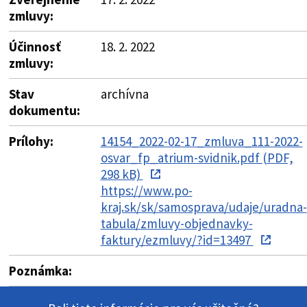
zmluvy:
Účinnosť
18. 2. 2022
zmluvy:
Stav
archívna
dokumentu:
Prílohy:
14154_2022-02-17_zmluva_111-2022-
osvar_fp_atrium-svidnik.pdf (PDF,
298 kB)
https://www.po-
kraj.sk/sk/samosprava/udaje/uradna-
tabula/zmluvy-objednavky-
faktury/ezmluvy/?id=13497
Poznámka: