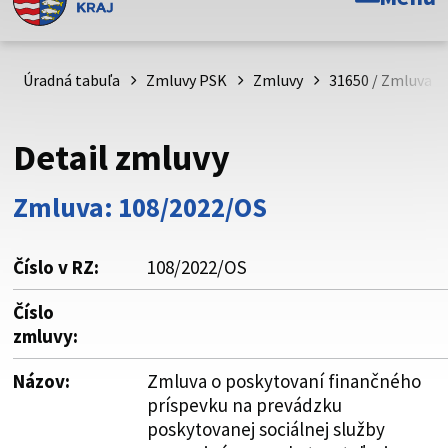
Toto je oficiálna webová stránka Prešovského
samosprávneho kraja. Oficiálne stránky využívajú doménu
psk.sk.
Úradná tabuľa
Zmluvy PSK
Zmluvy
31650 / Zmluva o
Táto stránka je zabezpečená
Detail zmluvy
Buďte pozorní a vždy sa uistite, že zdieľate informácie iba
cez zabezpečenú webovú stránku. Zabezpečená stránka
Zmluva: 108/2022/OS
vždy začína https:// pred názvom domény webového sídla.
Číslo v RZ:
108/2022/OS
Číslo
zmluvy:
Názov:
Zmluva o poskytovaní finančného
príspevku na prevádzku
poskytovanej sociálnej služby