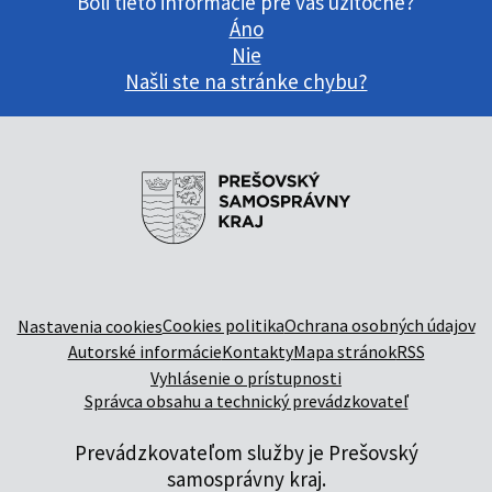
Boli tieto informácie pre vás užitočné?
Áno
Nie
Našli ste na stránke chybu?
Cookies politika
Ochrana osobných údajov
Nastavenia cookies
Autorské informácie
Kontakty
Mapa stránok
RSS
Vyhlásenie o prístupnosti
Správca obsahu a technický prevádzkovateľ
Prevádzkovateľom služby je Prešovský
samosprávny kraj.