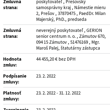
Zmluvná
poskytovateľ , Prešovský
strana:
samosprávny kraj , Námestie mieru
2, Prešov , 37870475 , PaedDr. Milan
Majerský, PhD., predseda
Zmluvná
neverejný poskytovateľ , GERION
strana:
senior centrum n. o. , Zámutov 670,
094 15 Zámutov , 51476169 , Mgr.
Maroš Palej, štatutárny zástupca
Hodnota
44 455,20 € bez DPH
zmluv:
Podpísanie
23. 2. 2022
zmluvy:
Platnosť
23. 2. 2022 - 31. 12. 2022
zmluvy:
Zverejnenie
23. 2. 2022