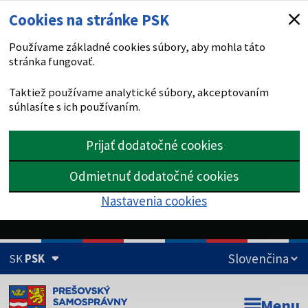
Cookies na stránke PSK
Používame základné cookies súbory, aby mohla táto
stránka fungovať.
Taktiež používame analytické súbory, akceptovaním
súhlasíte s ich používaním.
Prijať dodatočné cookies
Odmietnuť dodatočné cookies
Nastavenia cookies
SK
PSK
Doména psk.sk je oficiálna
Menu