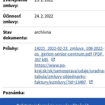
zmluvy:
Účinnosť
24. 2. 2022
zmluvy:
Stav
archívna
dokumentu:
Prílohy:
14221_2022-02-23_zmluva_108-2022-
os_gerion-senior-centrum.pdf (PDF,
357 kB)
https://www.po-
kraj.sk/sk/samosprava/udaje/uradna-
tabula/zmluvy-objednavky-
faktury/ezmluvy/?id=13497
Poznámka: