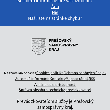
Boli tieto informácie pre vás užitočné?
Áno
Nie
Našli ste na stránke chybu?
Cookies politika
Ochrana osobných údajov
Nastavenia cookies
Autorské informácie
Kontakty
Mapa stránok
RSS
Vyhlásenie o prístupnosti
Správca obsahu a technický prevádzkovateľ
Prevádzkovateľom služby je Prešovský
samosprávny kraj.