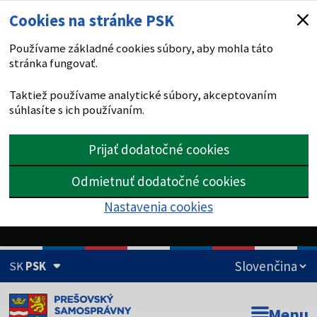
Cookies na stránke PSK
Používame základné cookies súbory, aby mohla táto
stránka fungovať.
Taktiež používame analytické súbory, akceptovaním
súhlasíte s ich používaním.
Prijať dodatočné cookies
Odmietnuť dodatočné cookies
Nastavenia cookies
SK
PSK
Doména psk.sk je oficiálna
Menu