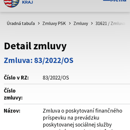
Toto je oficiálna webová stránka Prešovského
samosprávneho kraja. Oficiálne stránky využívajú doménu
psk.sk.
Úradná tabuľa
Zmluvy PSK
Zmluvy
31621 / Zmluva o
Táto stránka je zabezpečená
Detail zmluvy
Buďte pozorní a vždy sa uistite, že zdieľate informácie iba
cez zabezpečenú webovú stránku. Zabezpečená stránka
Zmluva: 83/2022/OS
vždy začína https:// pred názvom domény webového sídla.
Číslo v RZ:
83/2022/OS
Číslo
zmluvy:
Názov:
Zmluva o poskytovaní finančného
príspevku na prevádzku
poskytovanej sociálnej služby