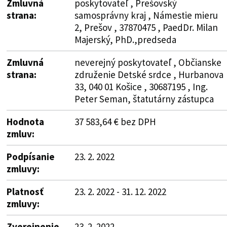
Zmluvná
poskytovateľ , Prešovský
strana:
samosprávny kraj , Námestie mieru
2, Prešov , 37870475 , PaedDr. Milan
Majerský, PhD.,predseda
Zmluvná
neverejný poskytovateľ , Občianske
strana:
združenie Detské srdce , Hurbanova
33, 040 01 Košice , 30687195 , Ing.
Peter Seman, štatutárny zástupca
Hodnota
37 583,64 € bez DPH
zmluv:
Podpísanie
23. 2. 2022
zmluvy:
Platnosť
23. 2. 2022 - 31. 12. 2022
zmluvy:
Zverejnenie
23. 2. 2022