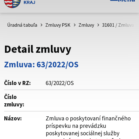
Toto je oficiálna webová stránka Prešovského
samosprávneho kraja. Oficiálne stránky využívajú doménu
psk.sk.
Úradná tabuľa
Zmluvy PSK
Zmluvy
31601 / Zmluva o
Táto stránka je zabezpečená
Detail zmluvy
Buďte pozorní a vždy sa uistite, že zdieľate informácie iba
cez zabezpečenú webovú stránku. Zabezpečená stránka
Zmluva: 63/2022/OS
vždy začína https:// pred názvom domény webového sídla.
Číslo v RZ:
63/2022/OS
Číslo
zmluvy:
Názov:
Zmluva o poskytovaní finančného
príspevku na prevádzku
poskytovanej sociálnej služby