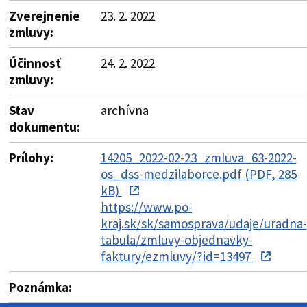
Zverejnenie
23. 2. 2022
zmluvy:
Účinnosť
24. 2. 2022
zmluvy:
Stav
archívna
dokumentu:
Prílohy:
14205_2022-02-23_zmluva_63-2022-
os_dss-medzilaborce.pdf (PDF, 285
kB)
https://www.po-
kraj.sk/sk/samosprava/udaje/uradna-
tabula/zmluvy-objednavky-
faktury/ezmluvy/?id=13497
Poznámka: