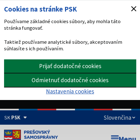
Cookies na stránke PSK
Používame základné cookies súbory, aby mohla táto
stránka fungovať.
Taktiež používame analytické súbory, akceptovaním
súhlasíte s ich používaním.
Prijať dodatočné cookies
Odmietnuť dodatočné cookies
Nastavenia cookies
SK
PSK
Doména psk.sk je oficiálna
Menu