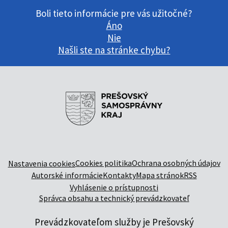
Boli tieto informácie pre vás užitočné?
Áno
Nie
Našli ste na stránke chybu?
Cookies politika
Ochrana osobných údajov
Nastavenia cookies
Autorské informácie
Kontakty
Mapa stránok
RSS
Vyhlásenie o prístupnosti
Správca obsahu a technický prevádzkovateľ
Prevádzkovateľom služby je Prešovský