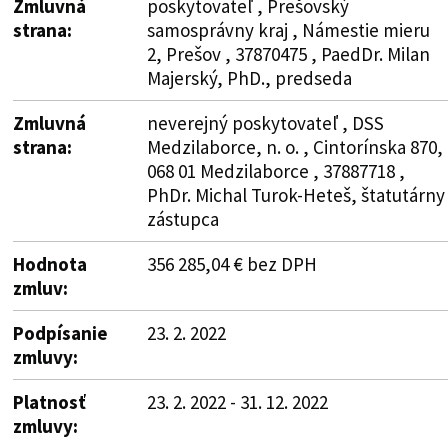
Zmluvná
poskytovateľ , Prešovský
strana:
samosprávny kraj , Námestie mieru
2, Prešov , 37870475 , PaedDr. Milan
Majerský, PhD., predseda
Zmluvná
neverejný poskytovateľ , DSS
strana:
Medzilaborce, n. o. , Cintorínska 870,
068 01 Medzilaborce , 37887718 ,
PhDr. Michal Turok-Heteš, štatutárny
zástupca
Hodnota
356 285,04 € bez DPH
zmluv:
Podpísanie
23. 2. 2022
zmluvy:
Platnosť
23. 2. 2022 - 31. 12. 2022
zmluvy: