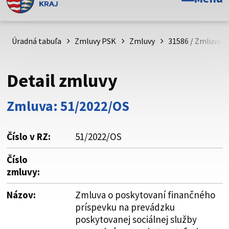
Toto je oficiálna webová stránka Prešovského
samosprávneho kraja. Oficiálne stránky využívajú doménu
psk.sk.
Úradná tabuľa
Zmluvy PSK
Zmluvy
31586 / Zmluva o
Táto stránka je zabezpečená
Detail zmluvy
Buďte pozorní a vždy sa uistite, že zdieľate informácie iba
cez zabezpečenú webovú stránku. Zabezpečená stránka
Zmluva: 51/2022/OS
vždy začína https:// pred názvom domény webového sídla.
Číslo v RZ:
51/2022/OS
Číslo
zmluvy:
Názov:
Zmluva o poskytovaní finančného
príspevku na prevádzku
poskytovanej sociálnej služby