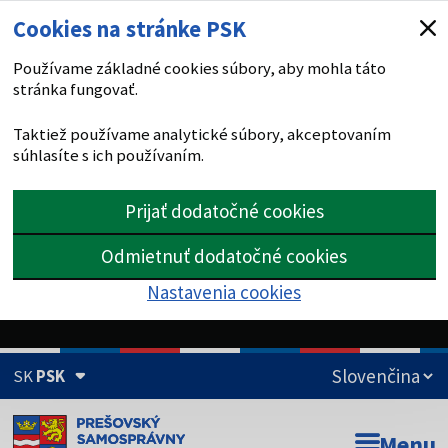
Cookies na stránke PSK
Používame základné cookies súbory, aby mohla táto
stránka fungovať.
Taktiež používame analytické súbory, akceptovaním
súhlasíte s ich používaním.
Prijať dodatočné cookies
Odmietnuť dodatočné cookies
Nastavenia cookies
SK
PSK
Doména psk.sk je oficiálna
Menu