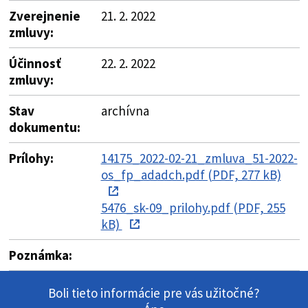
Zverejnenie
21. 2. 2022
zmluvy:
Účinnosť
22. 2. 2022
zmluvy:
Stav
archívna
dokumentu:
Prílohy:
14175_2022-02-21_zmluva_51-2022-
os_fp_adadch.pdf (PDF, 277 kB)
5476_sk-09_prilohy.pdf (PDF, 255
kB)
Poznámka:
Boli tieto informácie pre vás užitočné?