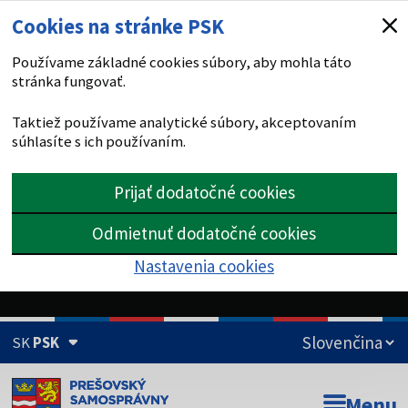
Cookies na stránke PSK
Používame základné cookies súbory, aby mohla táto
stránka fungovať.
Taktiež používame analytické súbory, akceptovaním
súhlasíte s ich používaním.
Prijať dodatočné cookies
Odmietnuť dodatočné cookies
Nastavenia cookies
SK
PSK
Doména psk.sk je oficiálna
Menu