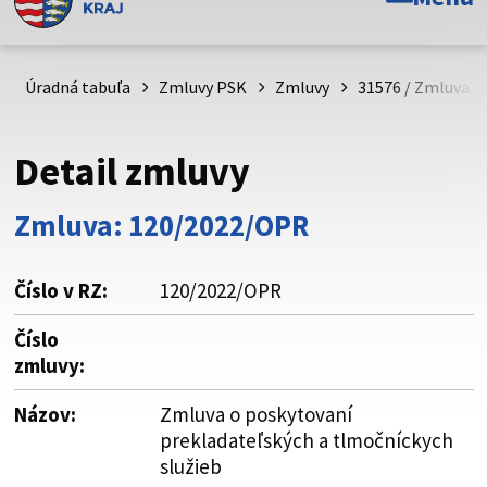
Toto je oficiálna webová stránka Prešovského
samosprávneho kraja. Oficiálne stránky využívajú doménu
psk.sk.
Úradná tabuľa
Zmluvy PSK
Zmluvy
31576 / Zmluva o
Táto stránka je zabezpečená
Detail zmluvy
Buďte pozorní a vždy sa uistite, že zdieľate informácie iba
cez zabezpečenú webovú stránku. Zabezpečená stránka
Zmluva: 120/2022/OPR
vždy začína https:// pred názvom domény webového sídla.
Číslo v RZ:
120/2022/OPR
Číslo
zmluvy:
Názov:
Zmluva o poskytovaní
prekladateľských a tlmočníckych
služieb