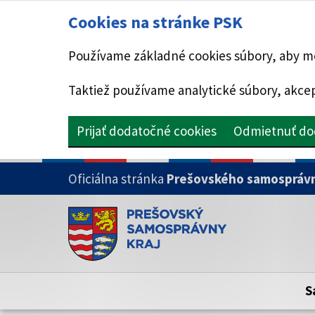
Cookies na stránke PSK
Používame základné cookies súbory, aby mo
Taktiež používame analytické súbory, akcep
Prijať dodatočné cookies
Odmietnuť do
PRESKOČIŤ NA HLAVNÝ OBSAH
Oficiálna stránka
Prešovského samosprávn
Doména psk.sk je oficiálna
Toto je oficiálna webová stránka Prešovsk
Oficiálne stránky využívajú doménu psk.sk.
S