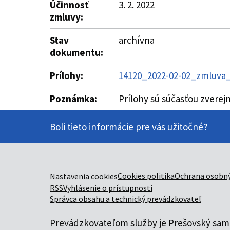
Účinnosť
3. 2. 2022
zmluvy:
Stav
archívna
dokumentu:
Prílohy:
14120_2022-02-02_zmluva_
Poznámka:
Prílohy sú súčasťou zverej
Boli tieto informácie pre vás užitočné?
Cookies politika
Ochrana osobný
Nastavenia cookies
RSS
Vyhlásenie o prístupnosti
Správca obsahu a technický prevádzkovateľ
Prevádzkovateľom služby je Prešovský samo