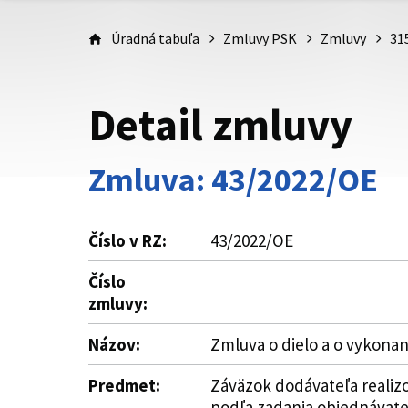
Úradná tabuľa
Zmluvy PSK
Zmluvy
31
Detail zmluvy
Zmluva: 43/2022/OE
Číslo v RZ:
43/2022/OE
Číslo
zmluvy:
Názov:
Zmluva o dielo a o vykonan
Predmet:
Záväzok dodávateľa realizo
podľa zadania objednávateľa