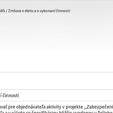
565 / Zmluva o dielo a o vykonaní činnosti
í činnosti
vať pre objednávateľa aktivity v projekte „Zabezpečeni
 a v súlade so špecifikáciou bližšie uvedenou v Prílohe 