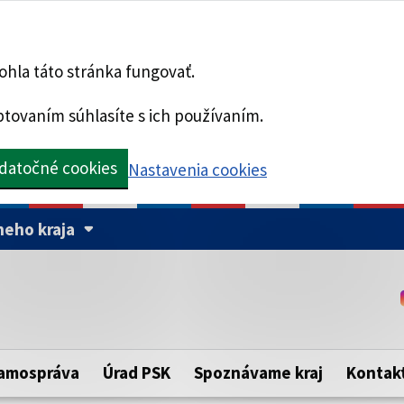
hla táto stránka fungovať.
tovaním súhlasíte s ich používaním.
datočné cookies
Nastavenia cookies
eho kraja
Táto stránka je zabezpe
Buďte pozorní a vždy sa ui
ého samosprávneho kraja.
zabezpečenú webovú strá
https:// pred názvom dom
amospráva
Úrad PSK
Spoznávame kraj
Kontak