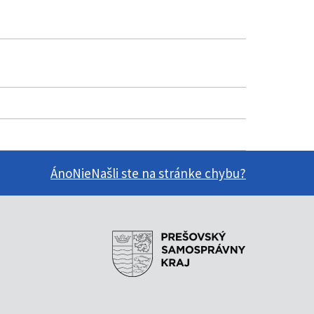
Áno
Nie
Našli ste na stránke chybu?