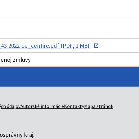
43-2022-oe_centire.pdf (PDF, 1 MB)
nenej zmluvy.
ch údajov
Autorské informácie
Kontakty
Mapa stránok
správny kraj.