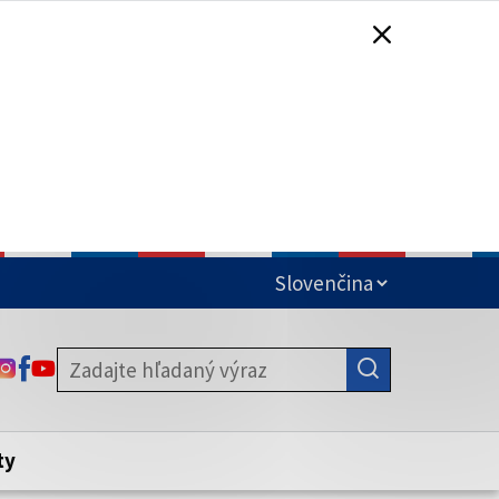
čená
ODKAZ SA OTVORÍ NA NOVEJ KARTE
ODKAZ SA OTVORÍ NA NOVEJ KARTE
ODKAZ SA OTVORÍ NA NOVEJ KARTE
stite, že zdieľate informácie iba cez
nku. Zabezpečená stránka vždy začína
ény webového sídla.
ty