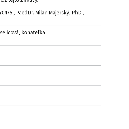
70475 , PaedDr. Milan Majerský, PhD.,
Kiselicová, konateľka