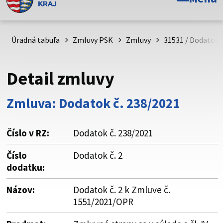
Toto je oficiálna webová stránka Prešovského
samosprávneho kraja. Oficiálne stránky využívajú doménu
psk.sk.
Úradná tabuľa
Zmluvy PSK
Zmluvy
31531 / Dodatok č
Táto stránka je zabezpečená
Detail zmluvy
Buďte pozorní a vždy sa uistite, že zdieľate informácie iba
cez zabezpečenú webovú stránku. Zabezpečená stránka
Zmluva: Dodatok č. 238/2021
vždy začína https:// pred názvom domény webového sídla.
Číslo v RZ:
Dodatok č. 238/2021
Číslo
Dodatok č. 2
dodatku:
Názov:
Dodatok č. 2 k Zmluve č.
1551/2021/OPR