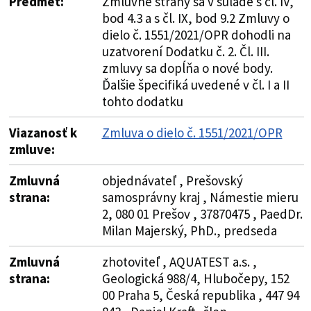
Predmet:
Zmluvné strany sa v súlade s čl. IV,
bod 4.3 a s čl. IX, bod 9.2 Zmluvy o
dielo č. 1551/2021/OPR dohodli na
uzatvorení Dodatku č. 2. Čl. III.
zmluvy sa dopĺňa o nové body.
Ďalšie špecifiká uvedené v čl. I a II
tohto dodatku
Viazanosť k
Zmluva o dielo č. 1551/2021/OPR
zmluve:
Zmluvná
objednávateľ , Prešovský
strana:
samosprávny kraj , Námestie mieru
2, 080 01 Prešov , 37870475 , PaedDr.
Milan Majerský, PhD., predseda
Zmluvná
zhotoviteľ , AQUATEST a.s. ,
strana:
Geologická 988/4, Hlubočepy, 152
00 Praha 5, Česká republika , 447 94