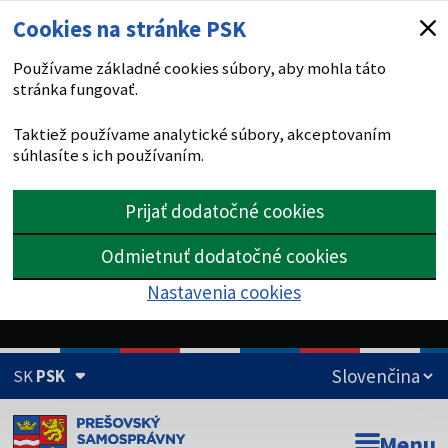
Cookies na stránke PSK
Používame základné cookies súbory, aby mohla táto
stránka fungovať.
Taktiež používame analytické súbory, akceptovaním
súhlasíte s ich používaním.
Prijať dodatočné cookies
Odmietnuť dodatočné cookies
Nastavenia cookies
SK
PSK
Doména psk.sk je oficiálna
Menu